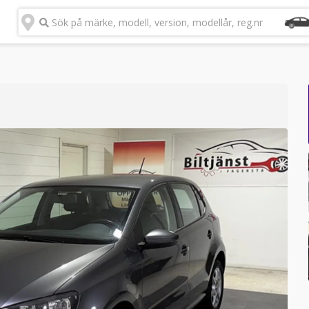
Sök på märke, modell, version, modellår, reg.nr