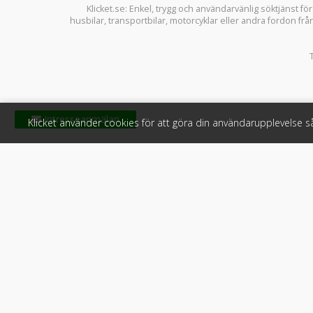
Klicket.se
: Enkel, trygg och användarvänlig söktjänst fö
husbilar
,
transportbilar
,
motorcyklar
eller andra fordon frå
Klicket använder cookies för att göra din användarupplevelse 
Klicket
För f
Om Klicket
Produkter &
Säljtips
Annonsera
Kontakt & support
Bli kund hos
Press
Handlarlogi