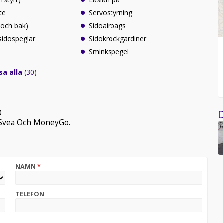
te
Servostyrning
 och bak)
Sidoairbags
sidospeglar
Sidokrockgardiner
Sminkspegel
sa alla
(30)
0
D
y-Svea Och MoneyGo.
NAMN
*
TELEFON