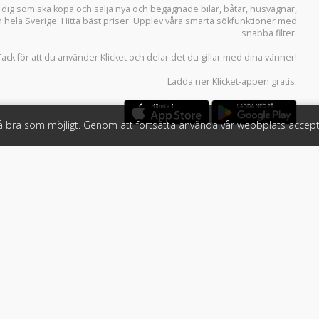
r dig som ska köpa och sälja
nya och begagnade bilar
,
båtar
,
husvagnar
,
n hela Sverige. Hitta bäst priser. Upplev våra smarta sökfunktioner med
snabba filter.
Tack för att du använder
Klicket
och delar det du gillar med dina vänner!
Ladda ner
Klicket-appen
gratis:
så bra som möjligt. Genom att fortsätta använda vår webbplats accept
öretag
Följ oss
 tjänster
Facebook
Instagram
 Klicket
LinkedIn
n
#klicket