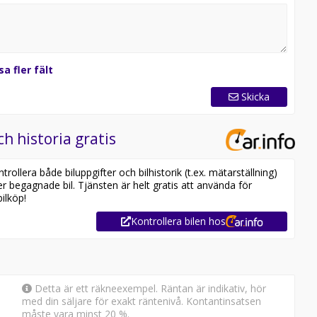
sa fler fält
Skicka
ch historia gratis
ollera både biluppgifter och bilhistorik (t.ex. mätarställning)
er begagnade bil. Tjänsten är helt gratis att använda för
ilköp!
Kontrollera bilen hos
Detta är ett räkneexempel. Räntan är indikativ, hör
med din säljare för exakt räntenivå. Kontantinsatsen
måste vara minst 20 %.