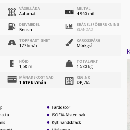
VÄXELLÅDA
MILTAL
Automat
4 960 mil
DRIVMEDEL
BRÄNSLEFÖRBRUKNING
Bensin
BLANDAD
TOPPHASTIGHET
KAROSSFÄRG
177 km/h
Mörkgrå
K
HÖJD
TOTALVIKT
1,50 m
1 580 kg
MÅNADSKOSTNAD
REG.NR
1 619
kr/mån
DPJ765
lp
Färddator
atta
ISOFIX-fästen bak
ans
Kylt handskfack
rrstyrt)
Läslampa