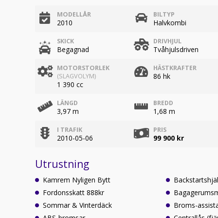
MODELLÅR
BILTYP
2010
Halvkombi
SKICK
DRIVHJUL
Begagnad
Tvåhjulsdriven
MOTORSTORLEK
HÄSTKRAFTER
86 hk
(SLAGVOLYM)
1 390 cc
LÄNGD
BREDD
3,97 m
1,68 m
I TRAFIK
PRIS
2010-05-06
99 900 kr
Utrustning
Kamrem Nyligen Bytt
Backstartshjä
Fordonsskatt 888kr
Bagagerumsm
Sommar & Vinterdäck
Broms-assist
ABS-bromsar
Centrallås (fjä