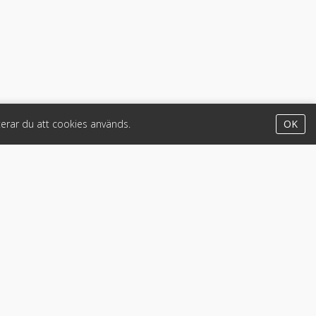
erar du att cookies används.
OK
Appar
iPhone & iPad (App Store)
Android (Google Play)