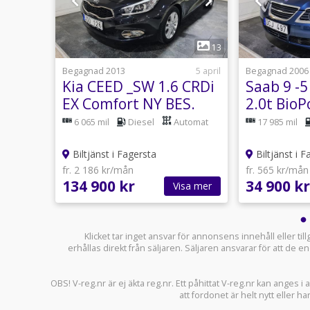
1
8
13
usti 11:03
Begagnad 2013
5 april
Begagnad 2006
Kia CEED _SW 1.6 CRDi
Saab 9 -
 BES.
EX Comfort NY BES.
2.0t Bio
Manuell
6 065 mil
Diesel
Automat
17 985 mil
Biltjänst i Fagersta
Biltjänst i F
fr. 2 186 kr/mån
fr. 565 kr/mån
134 900 kr
34 900 kr
sa mer
Visa mer
Klicket tar inget ansvar för annonsens innehåll eller ti
erhållas direkt från säljaren. Säljaren ansvarar för att de
OBS! V-reg.nr är ej äkta reg.nr. Ett påhittat V-reg.nr kan anges 
att fordonet är helt nytt eller ha