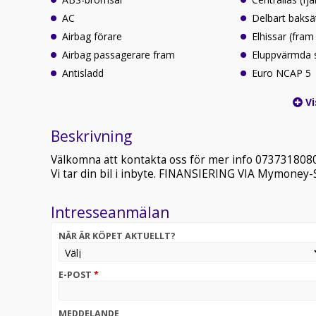
AC
Delbart baksä
Airbag förare
Elhissar (fram
Airbag passagerare fram
Eluppvärmda 
Antisladd
Euro NCAP 5
Vi
Beskrivning
Välkomna att kontakta oss för mer info 073731808
Vi tar din bil i inbyte. FINANSIERING VIA Mymone
Intresseanmälan
NÄR ÄR KÖPET AKTUELLT?
E-POST
*
MEDDELANDE