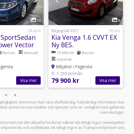
1
1
10
8
28 april
Begagnad 2011
19 juni
B
5 SportSedan
Kia Venga 1.6 CVVT EX
V
Power Vector
Ny BES.
T
S
Bensin
Manuell
13 636 mil
Bensin
Automat
agersta
Biltjänst i Fagersta
fr. 1 295 kr/mån
f
79 900 kr
9
Visa mer
Visa mer
llgänglighet. Annonsen kan vara ofullständig. Fullständig information kan
 endast annonsera produkter och tjänster som är i enlighet med gällande
svenska lagar.
i annonsen om det aktuella fordonet saknar ett riktigt reg.nr (exempelvis
r importerats och ej tilldelats ett riktigt reg.nr av Transportstyrelsen än).