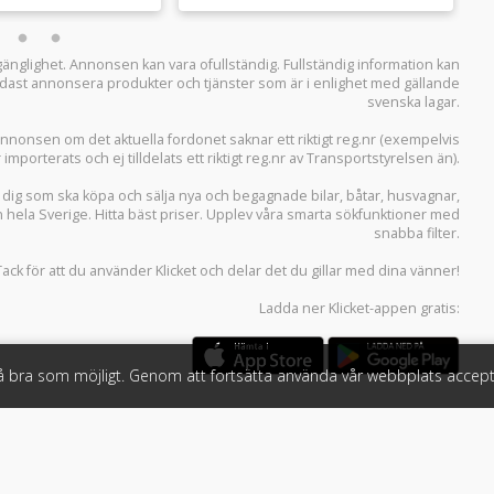
llgänglighet. Annonsen kan vara ofullständig. Fullständig information kan
 endast annonsera produkter och tjänster som är i enlighet med gällande
svenska lagar.
i annonsen om det aktuella fordonet saknar ett riktigt reg.nr (exempelvis
r importerats och ej tilldelats ett riktigt reg.nr av Transportstyrelsen än).
r dig som ska köpa och sälja
nya och begagnade bilar
,
båtar
,
husvagnar
,
n hela Sverige. Hitta bäst priser. Upplev våra smarta sökfunktioner med
snabba filter.
Tack för att du använder
Klicket
och delar det du gillar med dina vänner!
Ladda ner
Klicket-appen
gratis:
så bra som möjligt. Genom att fortsätta använda vår webbplats accept