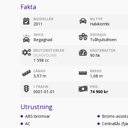
Fakta
MODELLÅR
BILTYP
2011
Halvkombi
SKICK
DRIVHJUL
Begagnad
Tvåhjulsdriven
MOTORSTORLEK
HÄSTKRAFTER
90 hk
(SLAGVOLYM)
1 598 cc
LÄNGD
BREDD
3,97 m
1,68 m
I TRAFIK
PRIS
0001-01-01
74 900 kr
Utrustning
ABS-bromsar
Broms-assist
AC
Centrallås (fjä