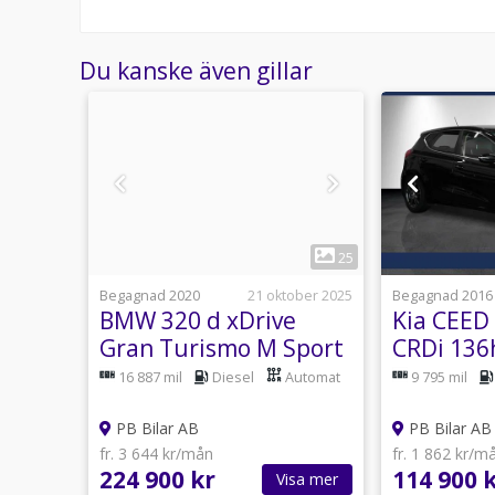
Du kanske även gillar
1
24
25
Idag 07:42
Begagnad 2020
21 oktober 2025
Begagnad 2016
BMW 320 d xDrive
Kia CEED 
Bass
Gran Turismo M Sport
CRDi 136
HiFi Navi Skinn PDC
Bluetoot
Manuell
16 887 mil
Diesel
Automat
9 795 mil
PB Bilar AB
PB Bilar AB
fr. 3 644 kr/mån
fr. 1 862 kr/m
224 900 kr
114 900 
sa mer
Visa mer