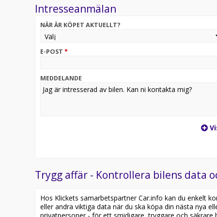
Intresseanmälan
• Diesel, 90hk
• 5-dörrars
NÄR ÄR KÖPET AKTUELLT?
• Klimatanläggning
• Bluetooth
• Multifunktionsratt
E-POST
*
• Elhissar
• Fjärrstyrt centrallås
• Rymligt bagageutrymme
MEDDELANDE
Därför är denna bil ett bra val:
• Bränslesnål och ekonomisk dieselmotor
• Smidig DSG-automatlåda
• Låga drift- och ägandekostnader
Vi
• Komfortabel och lättkörd
• Perfekt som pendlar- eller stadsbil
Öppettider:
Trygg affär - Kontrollera bilens data o
Välkommen till PB Bilar AB – ett familjeägt företag
Hos Klickets samarbetspartner Car.info kan du enkelt kontr
eller andra viktiga data när du ska köpa din nästa nya ell
privatpersoner - för ett smidigare, tryggare och säkrare b