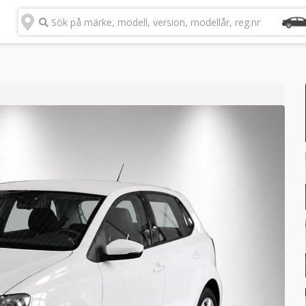
Sök på märke, modell, version, modellår, reg.nr