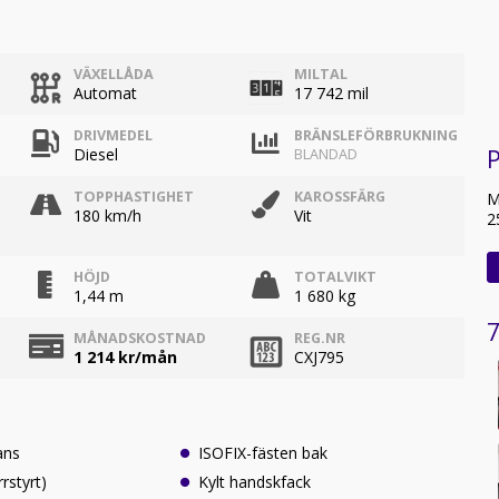
VÄXELLÅDA
MILTAL
Automat
17 742 mil
DRIVMEDEL
BRÄNSLEFÖRBRUKNING
P
Diesel
BLANDAD
TOPPHASTIGHET
KAROSSFÄRG
M
180 km/h
Vit
2
HÖJD
TOTALVIKT
1,44 m
1 680 kg
7
MÅNADSKOSTNAD
REG.NR
1 214
kr/mån
CXJ795
ans
ISOFIX-fästen bak
rrstyrt)
Kylt handskfack