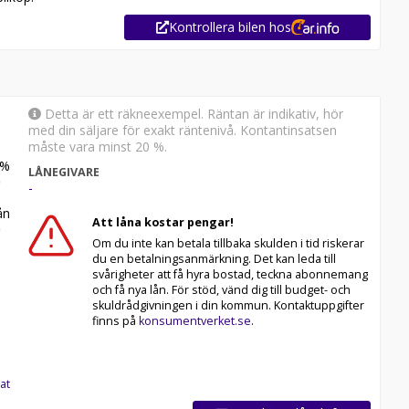
Kontrollera bilen hos
Detta är ett räkneexempel. Räntan är indikativ, hör
med din säljare för exakt räntenivå. Kontantinsatsen
måste vara minst 20 %.
%
LÅNEGIVARE
-
n
Att låna kostar pengar!
Om du inte kan betala tillbaka skulden i tid riskerar
du en betalningsanmärkning. Det kan leda till
svårigheter att få hyra bostad, teckna abonnemang
och få nya lån. För stöd, vänd dig till budget- och
skuldrådgivningen i din kommun. Kontaktuppgifter
finns på
konsumentverket.se
.
at