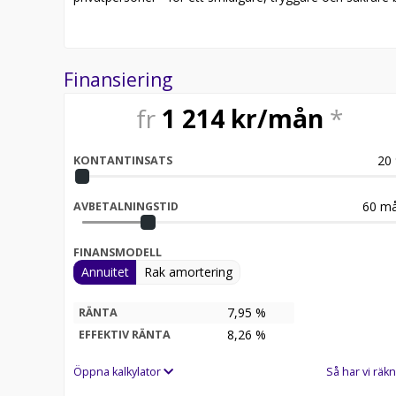
Finansiering
fr
1 214
kr/mån
*
20
KONTANTINSATS
60
må
AVBETALNINGSTID
FINANSMODELL
Annuitet
Rak amortering
7,95 %
RÄNTA
8,26
%
EFFEKTIV RÄNTA
Öppna kalkylator
Så har vi räkn