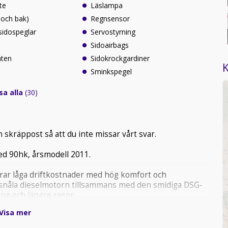
te
Läslampa
 och bak)
Regnsensor
sidospeglar
Servostyrning
Sidoairbags
äten
Sidokrockgardiner
K
Sminkspegel
sa alla
(30)
 skräppost så att du inte missar vårt svar.
ed 90hk, årsmodell 2011.
ar låga driftkostnader med hög komfort och
esnåla dieselmotorn tillsammans med den smidiga DSG-
ng och längre resor.
Visa mer