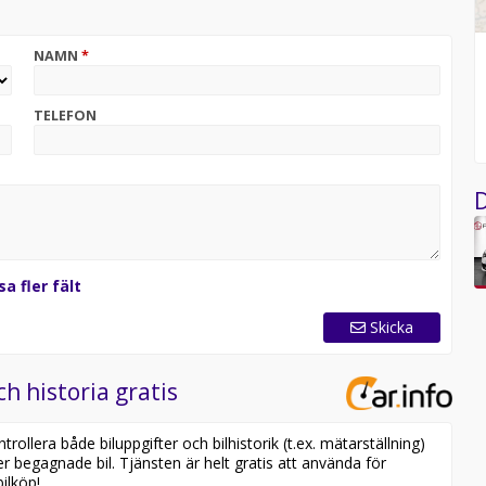
NAMN
*
TELEFON
D
sa fler fält
Skicka
ch historia gratis
 med över 20 års erfarenhet i branschen.
ollera både biluppgifter och bilhistorik (t.ex. mätarställning)
er begagnade bil. Tjänsten är helt gratis att använda för
ilköp!