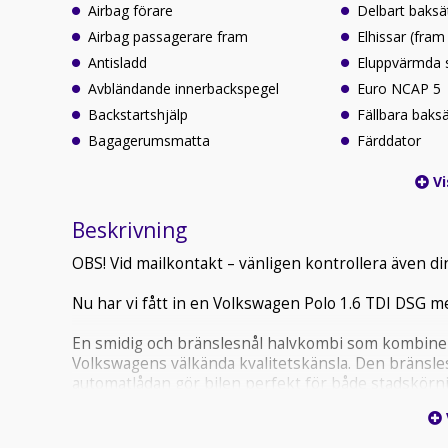
Airbag förare
Delbart baksä
Airbag passagerare fram
Elhissar (fram
Antisladd
Eluppvärmda 
Avbländande innerbackspegel
Euro NCAP 5
Backstartshjälp
Fällbara baks
Bagagerumsmatta
Färddator
Vi
Beskrivning
OBS! Vid mailkontakt – vänligen kontrollera även din
Nu har vi fått in en Volkswagen Polo 1.6 TDI DSG m
En smidig och bränslesnål halvkombi som kombiner
Volkswagens välkända kvalitetskänsla. Den bränsl
automatlådan gör bilen perfekt för både stadskörni
Utrustad med bland annat:
• Automat (DSG)