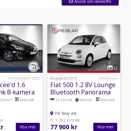
Ansök om lånelöfte
1
1
14
22
19 november 2025
Begagnad 2016
24 februari
B
cee'd 1.6
Fiat 500 1.2 8V Lounge
A
hk B-kamera
Bluetooth Panorama
h
Diesel
Manuell
13 226 mil
Bensin
Manuell
PB Bilar AB
ån
fr. 1 262 kr/mån
f
kr
77 900 kr
5
Visa mer
Visa mer