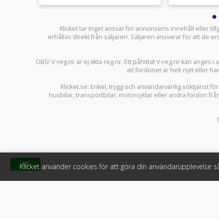
Klicket tar inget ansvar för annonsens innehåll eller ti
erhållas direkt från säljaren. Säljaren ansvarar för att de
OBS! V-reg.nr är ej äkta reg.nr. Ett påhittat V-reg.nr kan anges 
att fordonet är helt nytt eller ha
Klicket.se
: Enkel, trygg och användarvänlig söktjänst fö
husbilar
,
transportbilar
,
motorcyklar
eller andra fordon frå
Klicket använder cookies för att göra din användarupplevelse 