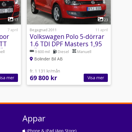
1
17
23
7 april
Begagnad 2011
11 april
oor
Volkswagen Polo 5-dörrar
YTT
1.6 TDI DPF Masters 1,95
RÄNTA
RÄNTA BES SERV HEMLEV
ell
9 600 mil
Diesel
Manuell
Bolinder Bil AB
fr. 1 131 kr/mån
69 800 kr
isa mer
Visa mer
Appar
iPhone & iPad (App Store)