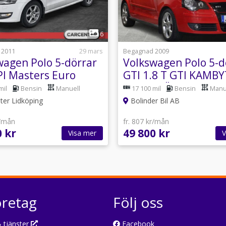
1
1
6
 2011
29 mars
Begagnad 2009
wagen Polo 5-dörrar
Volkswagen Polo 5-d
PI Masters Euro
GTI 1.8 T GTI KAMB
rem bytt/Låg skatt
BES M-VÄRME 1,95 
mil
Bensin
Manuell
17 100 mil
Bensin
Manu
er Lidköping
Bolinder Bil AB
r/mån
fr. 807 kr/mån
0 kr
49 800 kr
Visa mer
V
öretag
Följ oss
 tjänster
Facebook