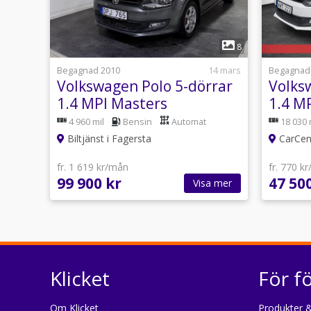
1
8
Begagnad 2010
14 mars
Begagnad
Volkswagen Polo 5-dörrar
Volks
1.4 MPI Masters
1.4 M
5/Kam
4 960 mil
Bensin
Automat
18 030 
Biltjänst i Fagersta
CarCent
fr. 1 619 kr/mån
fr. 770 k
99 900 kr
47 50
Visa mer
Klicket
För f
Om Klicket
Produkter &