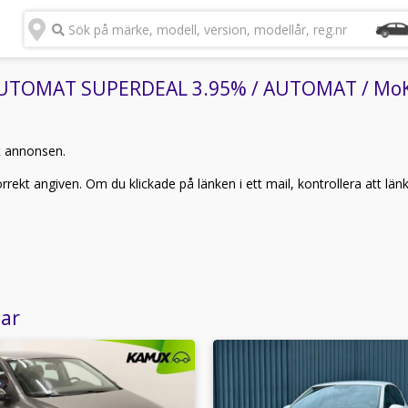
Sök på märke, modell, version, modellår, reg.nr
UTOMAT SUPERDEAL 3.95% / AUTOMAT / MoK / (
t annonsen.
rekt angiven. Om du klickade på länken i ett mail, kontrollera att län
lar