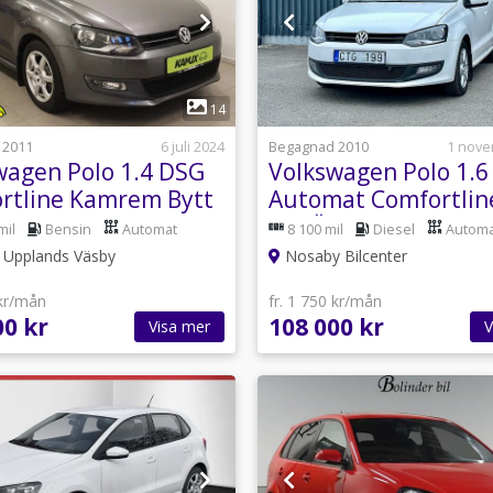
1
1
14
 2011
6 juli 2024
Begagnad 2010
1 nove
wagen Polo 1.4 DSG
Volkswagen Polo 1.6
rtline Kamrem Bytt
Automat Comfortlin
5, 1 Ägare
mil
Bensin
Automat
8 100 mil
Diesel
Automa
Upplands Väsby
Nosaby Bilcenter
 kr/mån
fr. 1 750 kr/mån
00 kr
108 000 kr
Visa mer
V