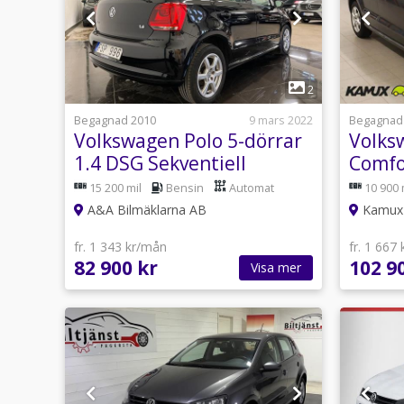
1
2
Begagnad 2010
9 mars 2022
Begagnad
Volkswagen Polo 5-dörrar
Volks
1.4 DSG Sekventiell
Comfo
Comfortline 86hk
86hk
15 200 mil
Bensin
Automat
10 900 
A&A Bilmäklarna AB
Kamux 
fr. 1 343 kr/mån
fr. 1 667
82 900 kr
102 9
Visa mer