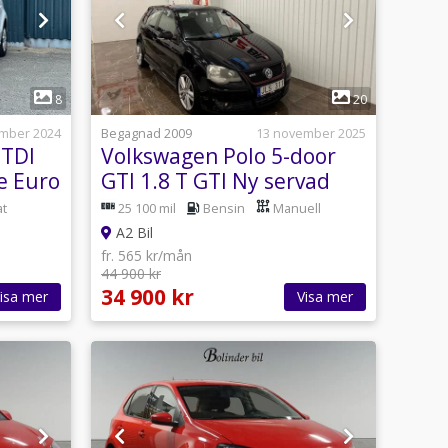
1
8
20
mber 2024
Begagnad 2009
13 november 2025
 TDI
Volkswagen Polo 5-door
e Euro
GTI 1.8 T GTI Ny servad
t
25 100 mil
Bensin
Manuell
A2 Bil
fr. 565 kr/mån
44 900 kr
34 900 kr
isa mer
Visa mer