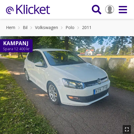
Hem
Bil
Volkswagen
Polo
2011
KAMPANJ
Spara 12 400 kr