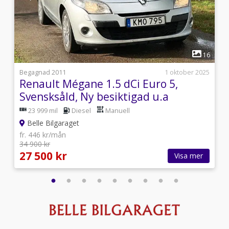
1
4
16
i
Begagnad 2011
1 oktober 2025
Renault Mégane 1.5 dCi Euro 5,
Svensksåld, Ny besiktigad u.a
23 999 mil
Diesel
Manuell
Belle Bilgaraget
fr. 446 kr/mån
34 900 kr
27 500 kr
Visa mer