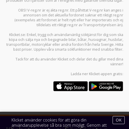
produkter och tjänster som är i enlighet med gällande svenska lagar.
OBS! V-reg.nr är ej äkta reg.nr. Ett påhittat V-reg.nr kan anges i
annonsen om det aktuella fordonet saknar ett riktigt reg.nr
(exempelvis att fordonet är helt nytt eller har importerats och ej
tilldelats ett riktigt reg.nr av Transportstyrelsen än).
Klicket.se
: Enkel, trygg och användarvänlig söktjänst för dig som ska
köpa och sälja
nya och begagnade bilar
,
båtar
,
husvagnar
,
husbilar
,
transportbilar
,
motorcyklar
eller andra fordon från hela Sverige. Hitta
bäst priser. Upplev våra smarta sökfunktioner med snabba filter.
Tack för att du använder
Klicket
och delar det du gillar med dina
vänner!
Ladda ner
Klicket-appen
gratis:
Klicket använder cookies för att göra din
OK
användarupplevelse så bra som möjligt. Genom att