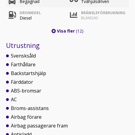
Begagnad
Tvåhjulsdriven
DRIVMEDEL
BRÄNSLEFÖRBRUKNING
Diesel
BLANDAD
Visa fler
(12)
Utrustning
Svensksåld
Farthållare
Backstartshjälp
Färddator
ABS-bromsar
AC
Broms-assistans
Airbag förare
Airbag passagerare fram
Antisladd