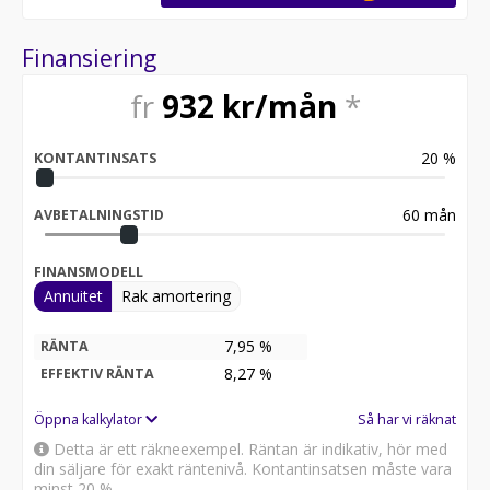
Finansiering
fr
932
kr/mån
*
20
%
KONTANTINSATS
60
mån
AVBETALNINGSTID
FINANSMODELL
Annuitet
Rak amortering
7,95 %
RÄNTA
8,27
%
EFFEKTIV RÄNTA
Öppna kalkylator
Så har vi räknat
Detta är ett räkneexempel. Räntan är indikativ, hör med
din säljare för exakt räntenivå. Kontantinsatsen måste vara
minst 20 %.