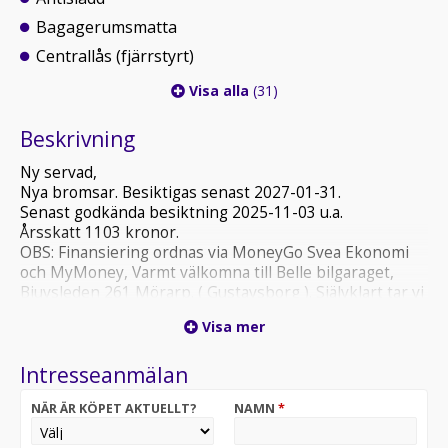
Bagagerumsmatta
Centrallås (fjärrstyrt)
Visa alla
(31)
Beskrivning
Ny servad,
Nya bromsar. Besiktigas senast 2027-01-31.
Senast godkända besiktning 2025-11-03 u.a.
Årsskatt 1103 kronor.
OBS: Finansiering ordnas via MoneyGo Svea Ekonomi
och MyMoney, Varmt välkomna till Belle bilgaraget,
Bjuvsleden 261 Mörarp. ( Gustavsborg ). Självklart tar vi
in din gamla bil i inbyte.
Visa mer
Intresseanmälan
NÄR ÄR KÖPET AKTUELLT?
NAMN
*