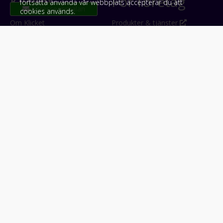
Klicket
För företag
fortsätta använda vår webbplats accepterar du att
cookies används.
Om Klicket
Produkter & tjänster
Säljtips
Annonsera
Kontakt & support
Bli kund hos Klicket
Press
Handlarlogin
Tyck till om Klicket
Följ oss
Appar
Facebook
iPhone & iPad (App Store)
Instagram
Android (Google Play)
LinkedIn
#klicket
Snabblänkar:
Arbetsmaskin
•
ATV & snöskoter
•
Bil
•
Buss
•
Båt
•
Husbil & husvagn
•
Hästbil & hästsläp
•
Lastbil
•