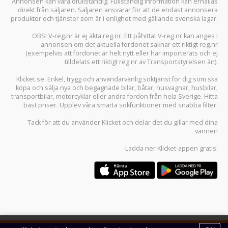
Annonsen kan vara ofullständig. Fullständig information kan erhållas
direkt från säljaren. Säljaren ansvarar för att de endast annonsera
produkter och tjänster som är i enlighet med gällande svenska lagar.
OBS! V-reg.nr är ej äkta reg.nr. Ett påhittat V-reg.nr kan anges i
annonsen om det aktuella fordonet saknar ett riktigt reg.nr
(exempelvis att fordonet är helt nytt eller har importerats och ej
tilldelats ett riktigt reg.nr av Transportstyrelsen än).
Klicket.se
: Enkel, trygg och användarvänlig söktjänst för dig som ska
köpa och sälja
nya och begagnade bilar
,
båtar
,
husvagnar
,
husbilar
,
transportbilar
,
motorcyklar
eller andra fordon från hela Sverige. Hitta
bäst priser. Upplev våra smarta sökfunktioner med snabba filter.
Tack för att du använder
Klicket
och delar det du gillar med dina
vänner!
Ladda ner
Klicket-appen
gratis: