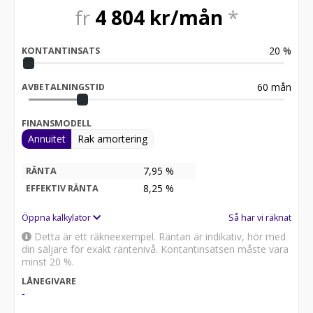
fr
4 804
kr/mån
*
20
%
KONTANTINSATS
60
mån
AVBETALNINGSTID
FINANSMODELL
Annuitet
Rak amortering
7,95 %
RÄNTA
8,25
%
EFFEKTIV RÄNTA
Öppna kalkylator
Så har vi räknat
Detta är ett räkneexempel. Räntan är indikativ, hör med
din säljare för exakt räntenivå. Kontantinsatsen måste vara
minst 20 %.
LÅNEGIVARE
-