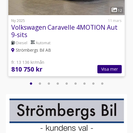
1
6
12
i
Ny 2025
11 mars
Volkswagen Caravelle 4MOTION Aut
9-sits
Diesel
Automat
Strömbergs Bil AB
fr. 13 136 kr/mån
810 750 kr
Visa mer