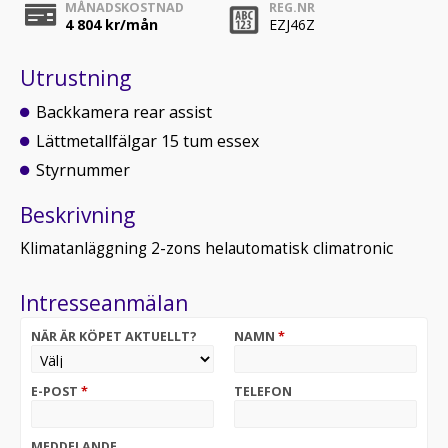
MÅNADSKOSTNAD
REG.NR
4 804
kr/mån
EZJ46Z
Utrustning
Backkamera rear assist
Lättmetallfälgar 15 tum essex
Styrnummer
Beskrivning
Klimatanläggning 2-zons helautomatisk climatronic
Intresseanmälan
NÄR ÄR KÖPET AKTUELLT?
NAMN
*
E-POST
*
TELEFON
MEDDELANDE