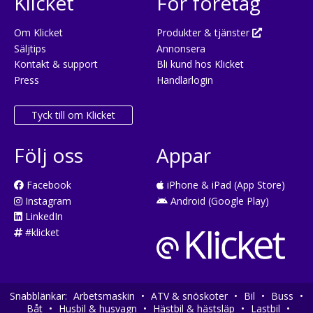
Klicket
För företag
Om Klicket
Produkter & tjänster
Säljtips
Annonsera
Kontakt & support
Bli kund hos Klicket
Press
Handlarlogin
Tyck till om Klicket
Följ oss
Appar
Facebook
iPhone & iPad (App Store)
Instagram
Android (Google Play)
LinkedIn
#klicket
Snabblänkar:
Arbetsmaskin
•
ATV & snöskoter
•
Bil
•
Buss
•
Båt
•
Husbil & husvagn
•
Hästbil & hästsläp
•
Lastbil
•