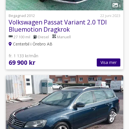
1
8
Begagnad 2012
22 juni 2023
Volkswagen Passat Variant 2.0 TDI
Bluemotion Dragkrok
27 100 mil
Diesel
Manuell
Centerbil i Örebro AB
fr. 1 133 kr/mån
69 900 kr
Visa mer