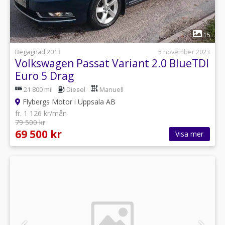
1
15
Begagnad 2013
5 november 2023
Volkswagen Passat Variant 2.0 BlueTDI
Euro 5 Drag
21 800 mil
Diesel
Manuell
Flybergs Motor i Uppsala AB
fr. 1 126 kr/mån
79 500 kr
69 500 kr
Visa mer