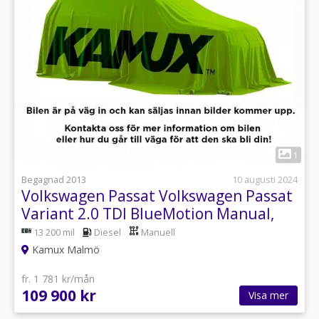
1
Begagnad 2013
10 augusti 2024
Volkswagen Passat Volkswagen Passat
Variant 2.0 TDI BlueMotion Manual,
140hp,
13 200 mil
Diesel
Manuell
Kamux Malmö
fr. 1 781 kr/mån
109 900 kr
Visa mer