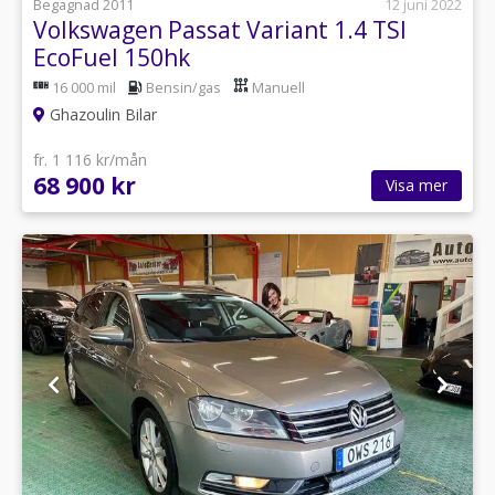
Begagnad 2011
12 juni 2022
Volkswagen Passat Variant 1.4 TSI
EcoFuel 150hk
16 000 mil
Bensin/gas
Manuell
Ghazoulin Bilar
fr. 1 116 kr/mån
68 900 kr
Visa mer