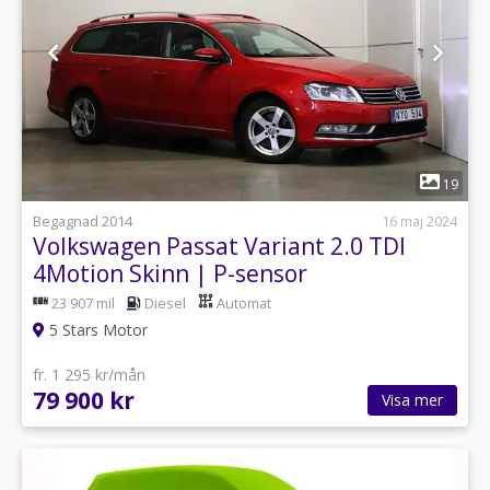
1
19
Begagnad 2014
16 maj 2024
Volkswagen Passat Variant 2.0 TDI
4Motion Skinn | P-sensor
23 907 mil
Diesel
Automat
5 Stars Motor
fr. 1 295 kr/mån
79 900 kr
Visa mer