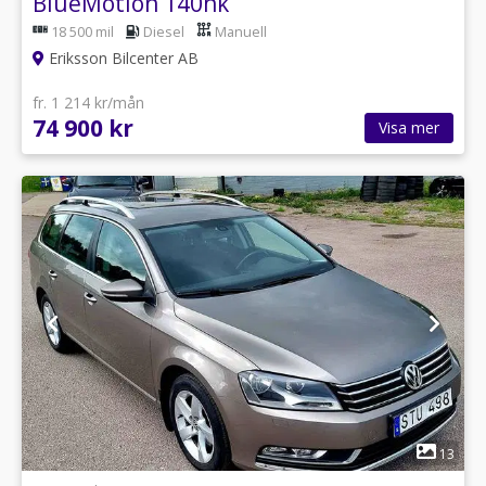
BlueMotion 140hk
18 500 mil
Diesel
Manuell
Eriksson Bilcenter AB
fr. 1 214 kr/mån
74 900 kr
Visa mer
1
13