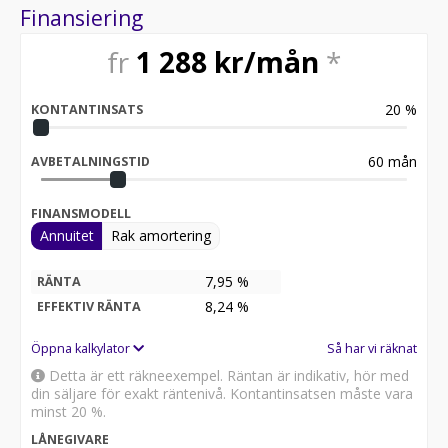
Finansiering
fr
1 288
kr/mån
*
20
%
KONTANTINSATS
60
mån
AVBETALNINGSTID
FINANSMODELL
Annuitet
Rak amortering
7,95 %
RÄNTA
8,24
%
EFFEKTIV RÄNTA
Öppna kalkylator
Så har vi räknat
Detta är ett räkneexempel. Räntan är indikativ, hör med
din säljare för exakt räntenivå. Kontantinsatsen måste vara
minst 20 %.
LÅNEGIVARE