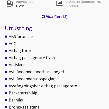
DRIVMEDEL
BRÄNSLEFÖRBRUKNING
Diesel
BLANDAD
Visa fler
(12)
Utrustning
ABS-bromsar
ACC
Airbag förare
Airbag passagerare fram
Antisladd
Avbländande innerbackspegel
Avbländande sidospeglar
Avstängningsbar airbag passagerare
Backstartshjälp
Barnlås
Broms-assistans