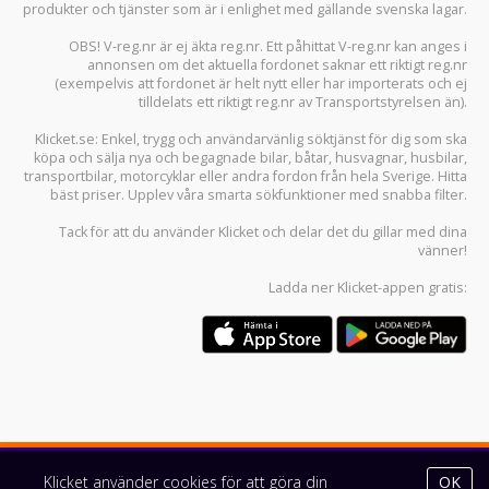
produkter och tjänster som är i enlighet med gällande svenska lagar.
OBS! V-reg.nr är ej äkta reg.nr. Ett påhittat V-reg.nr kan anges i
annonsen om det aktuella fordonet saknar ett riktigt reg.nr
(exempelvis att fordonet är helt nytt eller har importerats och ej
tilldelats ett riktigt reg.nr av Transportstyrelsen än).
Klicket.se
: Enkel, trygg och användarvänlig söktjänst för dig som ska
köpa och sälja
nya och begagnade bilar
,
båtar
,
husvagnar
,
husbilar
,
transportbilar
,
motorcyklar
eller andra fordon från hela Sverige. Hitta
bäst priser. Upplev våra smarta sökfunktioner med snabba filter.
Tack för att du använder
Klicket
och delar det du gillar med dina
vänner!
Ladda ner
Klicket-appen
gratis:
Klicket använder cookies för att göra din
OK