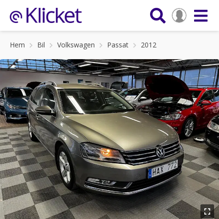
Hem
Bil
Volkswagen
Passat
2012