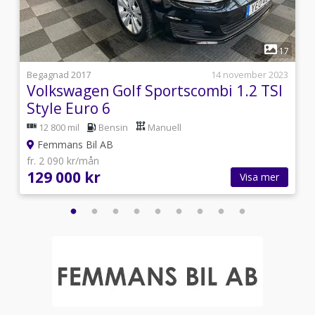
1
7
17
i
Begagnad 2017
14 november 2023
Volkswagen Golf Sportscombi 1.2 TSI
Style Euro 6
12 800 mil
Bensin
Manuell
Femmans Bil AB
fr. 2 090 kr/mån
129 000 kr
Visa mer