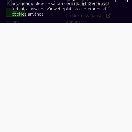
Klicket
För företag
användarupplevelse så bra som möjligt. Genom att
fortsätta använda vår webbplats accepterar du att
cookies används.
Om Klicket
Produkter & tjänster
Säljtips
Annonsera
Kontakt & support
Bli kund hos Klicket
Press
Handlarlogin
Tyck till om Klicket
Följ oss
Appar
Facebook
iPhone & iPad (App Store)
Instagram
Android (Google Play)
LinkedIn
#klicket
Snabblänkar:
Arbetsmaskin
•
ATV & snöskoter
•
Bil
•
Buss
•
Båt
•
Husbil & husvagn
•
Hästbil & hästsläp
•
Lastbil
•