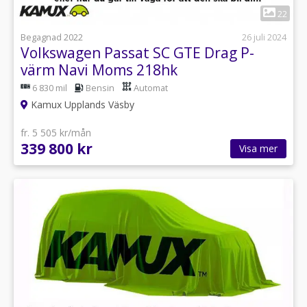
1
22
Begagnad 2022
26 juli 2024
Volkswagen Passat SC GTE Drag P-
värm Navi Moms 218hk
6 830 mil
Bensin
Automat
Kamux Upplands Väsby
fr. 5 505 kr/mån
339 800 kr
Visa mer