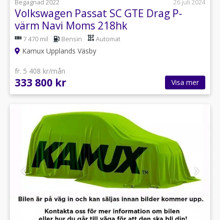
Begagnad 2022
26 juli 2024
Volkswagen Passat SC GTE Drag P-
värm Navi Moms 218hk
7 470 mil
Bensin
Automat
Kamux Upplands Väsby
fr. 5 408 kr/mån
333 800 kr
Visa mer