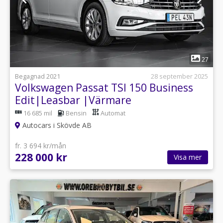
1
27
Begagnad 2021
28 september 2025
Volkswagen Passat TSI 150 Business
Edit|Leasbar |Värmare
16 685 mil
Bensin
Automat
Autocars i Skövde AB
fr. 3 694 kr/mån
228 000 kr
Visa mer