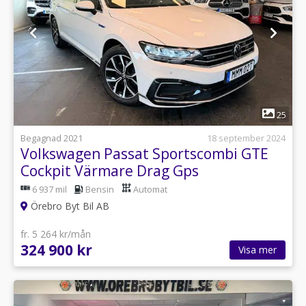
1
25
Begagnad 2021
18 september 2024
Volkswagen Passat Sportscombi GTE
Cockpit Värmare Drag Gps
6 937 mil
Bensin
Automat
Örebro Byt Bil AB
fr. 5 264 kr/mån
324 900 kr
Visa mer