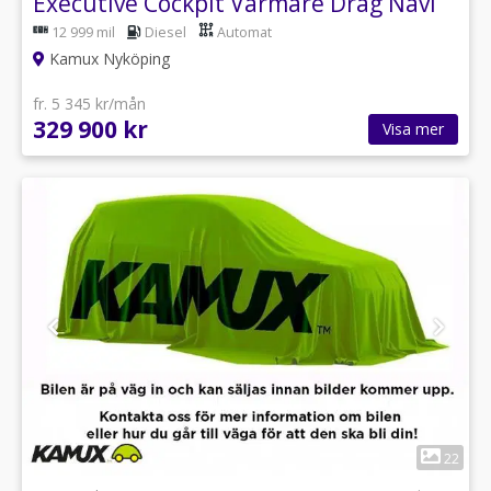
Executive Cockpit Värmare Drag Navi
12 999 mil
Diesel
Automat
Kamux Nyköping
fr. 5 345 kr/mån
329 900 kr
Visa mer
1
22