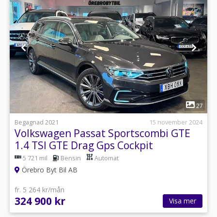
1
27
Begagnad 2021
15 november 2024
Volkswagen Passat Sportscombi GTE
1.4 TSI GTE Drag Gps Cockpit
5 721 mil
Bensin
Automat
Örebro Byt Bil AB
fr. 5 264 kr/mån
324 900 kr
Visa mer