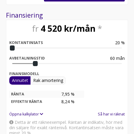
Finansiering
fr
4 520
kr/mån
*
20
%
KONTANTINSATS
60
mån
AVBETALNINGSTID
FINANSMODELL
Annuitet
Rak amortering
7,95 %
RÄNTA
8,24
%
EFFEKTIV RÄNTA
Öppna kalkylator
Så har vi räknat
Detta är ett räkneexempel. Räntan är indikativ, hör med
din säljare för exakt räntenivå. Kontantinsatsen måste vara
minst 20 %.