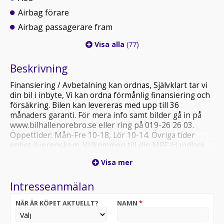
Airbag förare
Airbag passagerare fram
Visa alla
(77)
Beskrivning
Finansiering / Avbetalning kan ordnas, Självklart tar vi
din bil i inbyte, Vi kan ordna förmånlig finansiering och
försäkring. Bilen kan levereras med upp till 36
månaders garanti. För mera info samt bilder gå in på
www.bilhallenorebro.se eller ring på 019-26 26 03.
Öppettider: Mån-Fre 10-18, Lör 10-14. Övriga tider
enligt överenskom. Välkommen till din MRF-Handlare.
Alla våra bilar är testade, varudeklarerade och
Visa mer
genomgångna för att du som kund ska kunna känna dig
trygg och säker när du köper en bil hos oss.
Intresseanmälan
NÄR ÄR KÖPET AKTUELLT?
NAMN
*