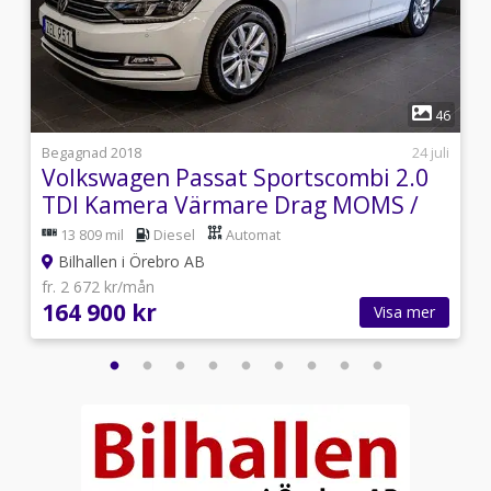
1
0
46
5
Begagnad 2018
24 juli
Volkswagen Passat Sportscombi 2.0
TDI Kamera Värmare Drag MOMS /
VAT
13 809 mil
Diesel
Automat
Bilhallen i Örebro AB
fr. 2 672 kr/mån
164 900 kr
Visa mer