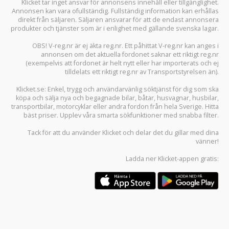
Klicket tar inget ansvar för annonsens innehåll eller tillgänglighet.
Annonsen kan vara ofullständig. Fullständig information kan erhållas
direkt från säljaren. Säljaren ansvarar för att de endast annonsera
produkter och tjänster som är i enlighet med gällande svenska lagar.
OBS! V-reg.nr är ej äkta reg.nr. Ett påhittat V-reg.nr kan anges i
annonsen om det aktuella fordonet saknar ett riktigt reg.nr
(exempelvis att fordonet är helt nytt eller har importerats och ej
tilldelats ett riktigt reg.nr av Transportstyrelsen än).
Klicket.se
: Enkel, trygg och användarvänlig söktjänst för dig som ska
köpa och sälja
nya och begagnade bilar
,
båtar
,
husvagnar
,
husbilar
,
transportbilar
,
motorcyklar
eller andra fordon från hela Sverige. Hitta
bäst priser. Upplev våra smarta sökfunktioner med snabba filter.
Tack för att du använder
Klicket
och delar det du gillar med dina
vänner!
Ladda ner
Klicket-appen
gratis: