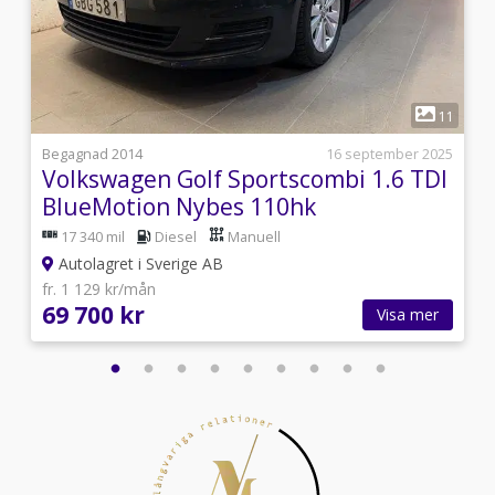
1
3
11
i
Begagnad 2014
16 september 2025
Volkswagen Golf Sportscombi 1.6 TDI
BlueMotion Nybes 110hk
17 340 mil
Diesel
Manuell
Autolagret i Sverige AB
fr. 1 129 kr/mån
69 700 kr
Visa mer