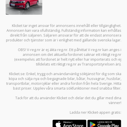
Klicket tar inget ansvar för annonsens innehåll eller tillgänglighet.
Annonsen kan vara ofullständig. Fullständig information kan erhållas
direkt från säljaren. Säljaren ansvarar för att de endast annonsera
produkter och tjänster som är i enlighet med gällande svenska lagar.
OBS! V-reg.nr är ej äkta reg.nr. Ett påhittat V-reg.nr kan anges i
annonsen om det aktuella fordonet saknar ett riktigt reg.nr
(exempelvis att fordonet är helt nytt eller har importerats och ej
tilldelats ett riktigt reg.nr av Transportstyrelsen än).
Klicket.se
: Enkel, trygg och användarvänlig söktjänst för dig som ska
köpa och sälja
nya och begagnade bilar
,
båtar
,
husvagnar
,
husbilar
,
transportbilar
,
motorcyklar
eller andra fordon från hela Sverige. Hitta
bäst priser. Upplev våra smarta sökfunktioner med snabba filter.
Tack för att du använder
Klicket
och delar det du gillar med dina
vänner!
Ladda ner
Klicket-appen
gratis: