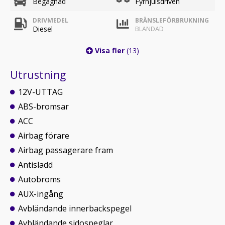
Begagnad
Fyrhjulsdriven
DRIVMEDEL
BRÄNSLEFÖRBRUKNING
Diesel
BLANDAD
Visa fler
(13)
Utrustning
12V-UTTAG
ABS-bromsar
ACC
Airbag förare
Airbag passagerare fram
Antisladd
Autobroms
AUX-ingång
Avbländande innerbackspegel
Avbländande sidospeglar