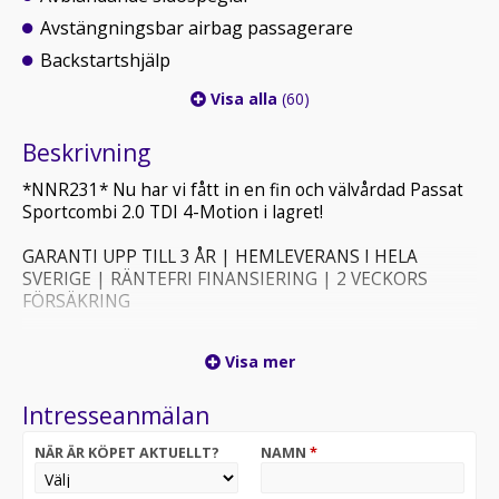
Avstängningsbar airbag passagerare
Backstartshjälp
Visa alla
(60)
Beskrivning
*NNR231* Nu har vi fått in en fin och välvårdad Passat
Sportcombi 2.0 TDI 4-Motion i lagret!
GARANTI UPP TILL 3 ÅR | HEMLEVERANS I HELA
SVERIGE | RÄNTEFRI FINANSIERING | 2 VECKORS
FÖRSÄKRING
| GT-Line | Nyservad | m.m.
Visa mer
Övrigt:
Intresseanmälan
– Webasto (Dieselvärmare)
– Fullservad enligt plan
NÄR ÄR KÖPET AKTUELLT?
NAMN
*
– GT
– Förbrukning låga 0,45 L/Milen