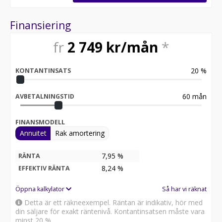
TRYGGASTE BILAFFÄR! VI FINNS PÅ ELDARVÄGEN 4B I
TÄBY KYRKBY! RING OSS PÅ 08 - 30 39 88 ELLER MAILA
Finansiering
PÅ INFO @ AUTOLAGRET.COM FÖR MER INFO ELLER
TIDSBOKNING! TRYGG-FINANSIERING VIA DNB-
fr
2 749
kr/mån
*
FINANS, WASA KREDIT OCH RESURSBANK SAMT
FÖRSÄKRING VIA TRYGG-HANSA OCH FOLKSAM!
FÖRLÄNGD GARANTI GÅR ATT KÖPA TILL VIA
20
%
KONTANTINSATS
AUTOCONCEPT OCH SVENSK BILGARANTI! VI KÖPER
OCH BYTER IN ALLA TYPER UTAV FORDON OAVSETT
ÅLDER OCH MILTAL! WWW.AUTOLAGRET.COM
60
mån
AVBETALNINGSTID
FINANSMODELL
Annuitet
Rak amortering
7,95 %
RÄNTA
8,24
%
EFFEKTIV RÄNTA
Öppna kalkylator
Så har vi räknat
Detta är ett räkneexempel. Räntan är indikativ, hör med
din säljare för exakt räntenivå. Kontantinsatsen måste vara
minst 20 %.