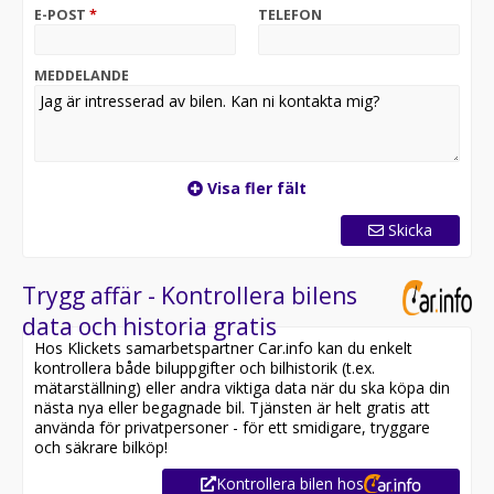
E-POST
*
TELEFON
FINANSIERING UPP TILL 150 000 KR RÄNTEFRITT
Vi samarbetar med ledande finansbolag och erbjuder
flexibla lösningar.
MEDDELANDE
HEMLEVERANS I HELA SVERIGE
Köp bilen tryggt och enkelt på distans. Vi levererar den
direkt hem till din dörr.
Visa fler fält
TRYGGHETSPAKET MED GARANTI UPP TILL 36
MÅNADER
Skicka
Alla våra bilar genomgår noggrann kontroll. Vi erbjuder
garanti upp till 3 år via våra garantipartners.
Trygg affär - Kontrollera bilens
2 VECKORS GRATIS FÖRSÄKRING VID KÖP
data och historia gratis
Vi bjuder på en trygg start. Bilen levereras med 2
Hos Klickets samarbetspartner Car.info kan du enkelt
veckors gratis försäkring.
kontrollera både biluppgifter och bilhistorik (t.ex.
mätarställning) eller andra viktiga data när du ska köpa din
Kontakta oss redan idag!
nästa nya eller begagnade bil. Tjänsten är helt gratis att
Vi svarar snabbt via både samtal och meddelande.
använda för privatpersoner - för ett smidigare, tryggare
Möjlighet till visning även kvällar & helger.
och säkrare bilköp!
Kontrollera bilen hos
VARMT VÄLKOMNA TILL TÄBYS I SÄRKLASS