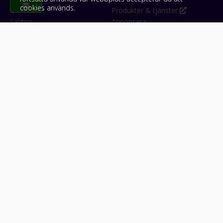
cookies används.
Om Klicket
Produkter & tjänster
Säljtips
Annonsera
Kontakt & support
Bli kund hos Klicket
Press
Handlarlogin
Tyck till om Klicket
Följ oss
Appar
Facebook
iPhone & iPad (App Store)
Instagram
Android (Google Play)
LinkedIn
#klicket
Snabblänkar:
Arbetsmaskin
•
ATV & snöskoter
•
Bil
•
Buss
•
Båt
•
Husbil & husvagn
•
Hästbil & hästsläp
•
Lastbil
•
Motorcykel & moped
•
Släpfordon