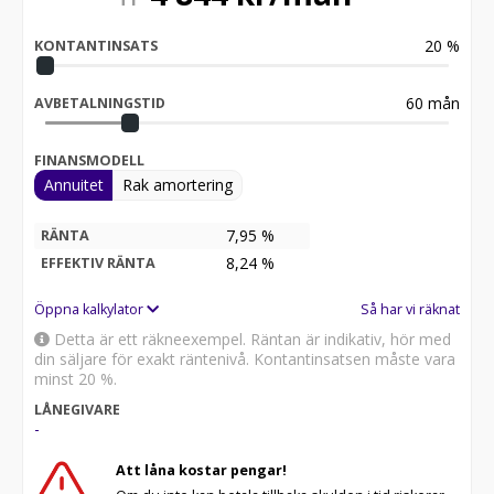
20
%
KONTANTINSATS
60
mån
AVBETALNINGSTID
FINANSMODELL
Annuitet
Rak amortering
7,95 %
RÄNTA
8,24
%
EFFEKTIV RÄNTA
Öppna kalkylator
Så har vi räknat
Detta är ett räkneexempel. Räntan är indikativ, hör med
din säljare för exakt räntenivå. Kontantinsatsen måste vara
minst 20 %.
LÅNEGIVARE
-
Att låna kostar pengar!