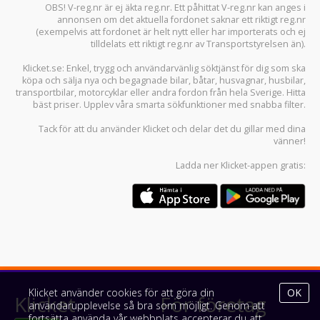
OBS! V-reg.nr är ej äkta reg.nr. Ett påhittat V-reg.nr kan anges i
annonsen om det aktuella fordonet saknar ett riktigt reg.nr
(exempelvis att fordonet är helt nytt eller har importerats och ej
tilldelats ett riktigt reg.nr av Transportstyrelsen än).
Klicket.se
: Enkel, trygg och användarvänlig söktjänst för dig som ska
köpa och sälja
nya och begagnade bilar
,
båtar
,
husvagnar
,
husbilar
,
transportbilar
,
motorcyklar
eller andra fordon från hela Sverige. Hitta
bäst priser. Upplev våra smarta sökfunktioner med snabba filter.
Tack för att du använder
Klicket
och delar det du gillar med dina
vänner!
Ladda ner
Klicket-appen
gratis:
Klicket använder cookies för att göra din
OK
Klicket
För företag
användarupplevelse så bra som möjligt. Genom att
fortsätta använda vår webbplats accepterar du att