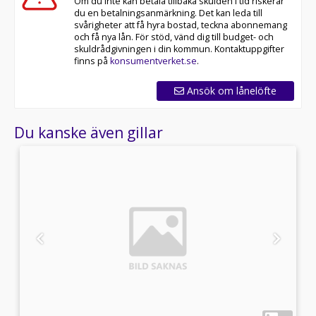
Om du inte kan betala tillbaka skulden i tid riskerar
du en betalningsanmärkning. Det kan leda till
svårigheter att få hyra bostad, teckna abonnemang
och få nya lån. För stöd, vänd dig till budget- och
skuldrådgivningen i din kommun. Kontaktuppgifter
finns på
konsumentverket.se
.
Ansök om lånelöfte
Du kanske även gillar
1