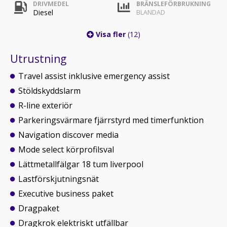
DRIVMEDEL
BRÄNSLEFÖRBRUKNING
Diesel
BLANDAD
Visa fler
(12)
Utrustning
Travel assist inklusive emergency assist
Stöldskyddslarm
R-line exteriör
Parkeringsvärmare fjärrstyrd med timerfunktion
Navigation discover media
Mode select körprofilsval
Lättmetallfälgar 18 tum liverpool
Lastförskjutningsnät
Executive business paket
Dragpaket
Dragkrok elektriskt utfällbar