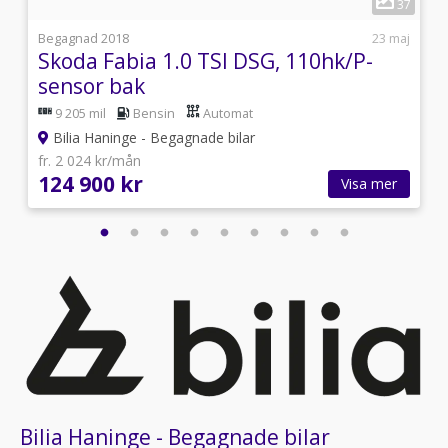
9
37
5
Begagnad 2018
23 maj
Skoda Fabia 1.0 TSI DSG, 110hk/P-
sensor bak
9 205 mil
Bensin
Automat
Bilia Haninge - Begagnade bilar
fr. 2 024 kr/mån
124 900 kr
Visa mer
Bilia Haninge - Begagnade bilar