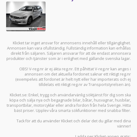
Klicket tar inget ansvar för annonsens innehåll eller tillgänglighet.
Annonsen kan vara ofullständig. Fullständig information kan erhållas
direkt från säljaren. Säljaren ansvarar för att de endast annonsera
produkter och tjänster som är i enlighet med gällande svenska lagar.
OBS! V-reg.nr är ej äkta reg.nr. Ett påhittat V-reg.nr kan anges i
annonsen om det aktuella fordonet saknar ett riktigt reg.nr
(exempelvis att fordonet är helt nytt eller har importerats och ej
tilldelats ett riktigt reg.nr av Transportstyrelsen än).
Klicket.se
: Enkel, trygg och användarvänlig söktjänst för dig som ska
köpa och sälja
nya och begagnade bilar
,
båtar
,
husvagnar
,
husbilar
,
transportbilar
,
motorcyklar
eller andra fordon från hela Sverige. Hitta
bäst priser. Upplev våra smarta sökfunktioner med snabba filter.
Tack för att du använder
Klicket
och delar det du gillar med dina
vänner!
Ladda ner
Klicket-appen
gratis: