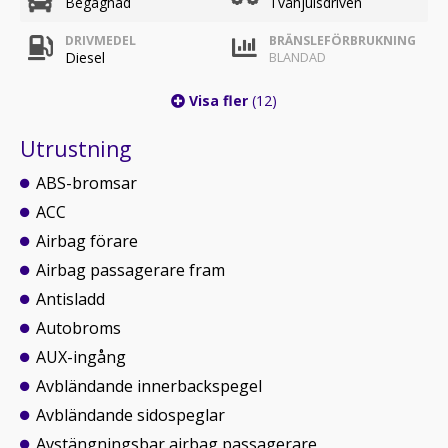
Begagnad
Tvåhjulsdriven
DRIVMEDEL
BRÄNSLEFÖRBRUKNING
Diesel
BLANDAD
Visa fler
(12)
Utrustning
ABS-bromsar
ACC
Airbag förare
Airbag passagerare fram
Antisladd
Autobroms
AUX-ingång
Avbländande innerbackspegel
Avbländande sidospeglar
Avstängningsbar airbag passagerare