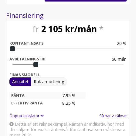
Finansiering
fr
2 105
kr/mån
*
20
%
KONTANTINSATS
60
mån
AVBETALNINGSTID
FINANSMODELL
Annuitet
Rak amortering
7,95 %
RÄNTA
8,25
%
EFFEKTIV RÄNTA
Öppna kalkylator
Så har vi räknat
Detta är ett räkneexempel. Räntan är indikativ, hör med
din säljare för exakt räntenivå. Kontantinsatsen måste vara
minst 20 %.