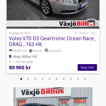
1
4
10
i
Begagnad 2012
12 oktober 2025
Volvo V70 D3 Geartronic Ocean Race ,
DRAG , 163 HK
28 635 mil
Diesel
Automat
Växjö Bilhus HB
fr. 1 457 kr/mån
89 900 kr
Visa mer