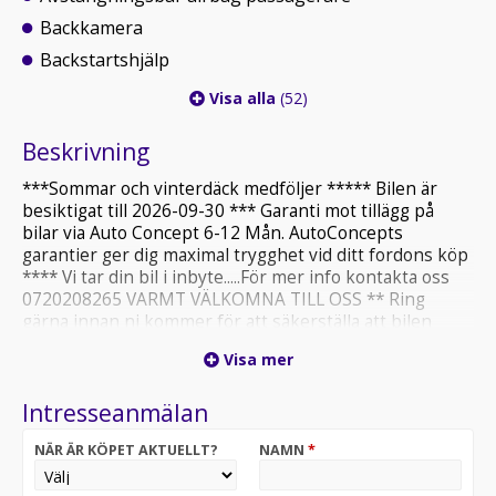
Backkamera
Backstartshjälp
Visa alla
(52)
Beskrivning
***Sommar och vinterdäck medföljer ***** Bilen är
besiktigat till 2026-09-30 *** Garanti mot tillägg på
bilar via Auto Concept 6-12 Mån. AutoConcepts
garantier ger dig maximal trygghet vid ditt fordons köp
**** Vi tar din bil i inbyte.....För mer info kontakta oss
0720208265 VARMT VÄLKOMNA TILL OSS ** Ring
gärna innan ni kommer för att säkerställa att bilen
finns kvar samt att vi finns plats...
Visa mer
Intresseanmälan
NÄR ÄR KÖPET AKTUELLT?
NAMN
*