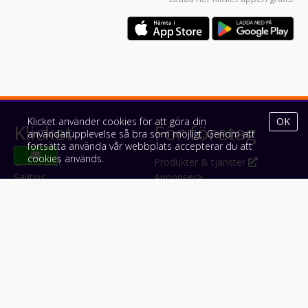
Klicket använder cookies för att göra din
OK
Klicket
För företag
användarupplevelse så bra som möjligt. Genom att
fortsätta använda vår webbplats accepterar du att
cookies används.
Om Klicket
Produkter & tjänster
Säljtips
Annonsera
Kontakt & support
Bli kund hos Klicket
Press
Handlarlogin
Tyck till om Klicket
Följ oss
Appar