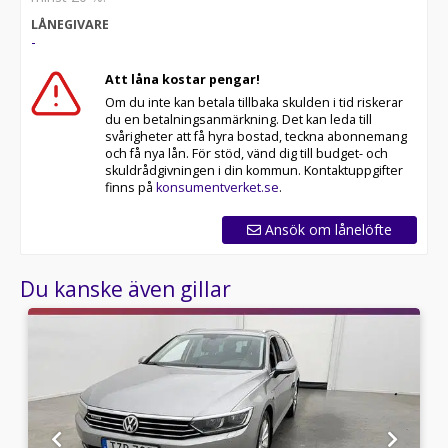
* Våra bilar är testade på över 100 punkter
LÅNEGIVARE
* Kvalitetssäkrade bilar
-
RIDDERMARK BIL TRYGGHETSPAKET:
Att låna kostar pengar!
Skydda din bil med vårt trygghetspaket. Välj mellan 12-
Om du inte kan betala tillbaka skulden i tid riskerar
60 månaders garanti och komplettera med extra
du en betalningsanmärkning. Det kan leda till
hjuluppsättningar till bra priser. Gör ditt bilköp tryggt
svårigheter att få hyra bostad, teckna abonnemang
och enkelt hos oss.
och få nya lån. För stöd, vänd dig till budget- och
skuldrådgivningen i din kommun. Kontaktuppgifter
Med korta lagertider försvinner våra bilar snabbt! Ring
finns på
konsumentverket.se
.
oss idag för att reservera din bil: 035-240 06 00. Vi
erbjuder även skräddarsydd finansiering och 14 dagars
Ansök om lånelöfte
fri försäkring från Folksam.
Du kanske även gillar
Se hur vi genomför våra tester här:
Telefontider:
Besökstider i butik:
Välkomna!
Utrustning/Tillbehör: