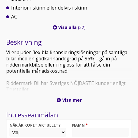
Interiör i skinn eller delvis i skinn
AC
Visa alla
(32)
Beskrivning
Vi erbjuder flexibla finansieringslösningar på samtliga
bilar med en godkännandegrad på 96% – gå in på
riddermarkbil.se eller ring oss för att få se din
potentiella månadskostnad.
Riddermark Bil har Sveriges NÖJDASTE kunder enligt
Trustpilot
*YJJ716* *Vi tar emot alla inbyten och erbjuder
Visa mer
hemleverans i hela Sverige!*
Intresseanmälan
Volkswagen Passat Variant GTE erbjuder generösa
utrymmen, hög komfort och en smidig körupplevelse.
NÄR ÄR KÖPET AKTUELLT?
NAMN
*
En rymlig kombi som passar perfekt för pendling,
familjeliv och längre resor med gott om plats för både