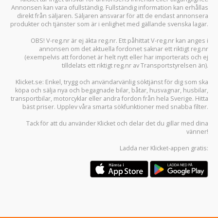
Annonsen kan vara ofullständig. Fullständig information kan erhållas
direkt från säljaren. Säljaren ansvarar för att de endast annonsera
produkter och tjänster som är i enlighet med gällande svenska lagar.
OBS! V-reg.nr är ej äkta reg.nr. Ett påhittat V-reg.nr kan anges i
annonsen om det aktuella fordonet saknar ett riktigt reg.nr
(exempelvis att fordonet är helt nytt eller har importerats och ej
tilldelats ett riktigt reg.nr av Transportstyrelsen än).
Klicket.se
: Enkel, trygg och användarvänlig söktjänst för dig som ska
köpa och sälja
nya och begagnade bilar
,
båtar
,
husvagnar
,
husbilar
,
transportbilar
,
motorcyklar
eller andra fordon från hela Sverige. Hitta
bäst priser. Upplev våra smarta sökfunktioner med snabba filter.
Tack för att du använder
Klicket
och delar det du gillar med dina
vänner!
Ladda ner
Klicket-appen
gratis: