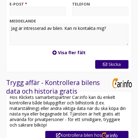
passagerare och bagage.
E-POST
*
TELEFON
*OBS: Vänligen ring oss innan ditt besök för att
säkerställa att bilen finns i butiken, då den kan vara
MEDDELANDE
placerad på en annan anläggning eller reserverad*
Utrustning inkluderar:
- Dragkrok
- Skinn/Alcantara
Visa fler fält
- Ambient belysning
- Apple Carplay
Skicka
- Backkamera
- Elstol förare
Trygg affär - Kontrollera bilens
Jämför denna bil med någon av våra andra Volkswagen
data och historia gratis
Passat i lager. Se våra bilar på
Hos Klickets samarbetspartner Car.info kan du enkelt
https://www.riddermarkbil.se/kopa-bil/?series=passat
kontrollera både biluppgifter och bilhistorik (t.ex.
mätarställning) eller andra viktiga data när du ska köpa din
Övrig information om bilen:
nästa nya eller begagnade bil. Tjänsten är helt gratis att
Vid blandad körning är förbrukning endast 0.17 l/mil
använda för privatpersoner - för ett smidigare, tryggare
Besiktigad till och med 2026-09-30
och säkrare bilköp!
Möjlighet till 12-60 månaders garanti
Kontrollera bilen hos