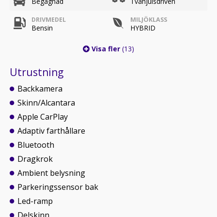
Begagnad
Tvåhjulsdriven
DRIVMEDEL
MILJÖKLASS
Bensin
HYBRID
Visa fler
(13)
Utrustning
Backkamera
Skinn/Alcantara
Apple CarPlay
Adaptiv farthållare
Bluetooth
Dragkrok
Ambient belysning
Parkeringssensor bak
Led-ramp
Delskinn