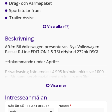
Drag- och Värmepaket
Sportstolar fram
Trailer Assist
Visa alla
(47)
Beskrivning
Aftén Bil Volkswagen presenterar- Nya Volkswagen
Passat R-Line EDITION 1.5 TSI eHybrid 272hk DSG!
**Inkommande under April**
Privatleasing från endast 4 995 kr/mån inklusive 1000
mil/år samt serviceavtal med en insats om 0kr.
Visa mer
Privatleasing fr. 3 995 kr/mån inkl. insats om 35 000 kr
Privatleasing fr. 4 995 kr/mån inkl. insats om 0 kr
Intresseanmälan
Välkommen till nästa steg i bilkörningens evolution –
NÄR ÄR KÖPET AKTUELLT?
NAMN
*
Nya Passat eHybrid. Med en sofistikerad fusion av
modern teknologi och stilfull design tar den dig mot en