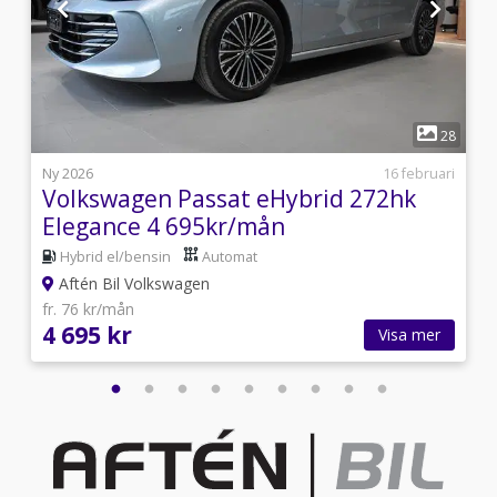
1
4
28
i
Ny 2026
16 februari
Volkswagen Passat eHybrid 272hk
Elegance 4 695kr/mån
Hybrid el/bensin
Automat
Aftén Bil Volkswagen
fr. 76 kr/mån
4 695 kr
Visa mer