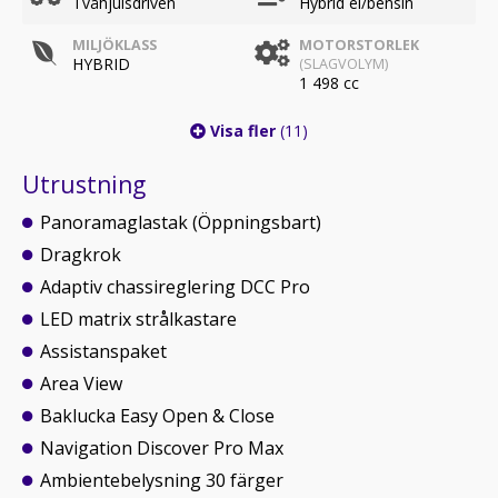
Tvåhjulsdriven
Hybrid el/bensin
MILJÖKLASS
MOTORSTORLEK
HYBRID
(SLAGVOLYM)
1 498 cc
Visa fler
(11)
Utrustning
Panoramaglastak (Öppningsbart)
Dragkrok
Adaptiv chassireglering DCC Pro
LED matrix strålkastare
Assistanspaket
Area View
Baklucka Easy Open & Close
Navigation Discover Pro Max
Ambientebelysning 30 färger