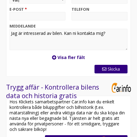
mer hållbar och ändamålsenlig framtid med en räckvidd
E-POST
*
TELEFON
på upp till 130 km på enbart el!
Nya Passat eHybrid kombinerar innovation och
MEDDELANDE
prestanda på ett sätt som aldrig tidigare skådats. Med
sin avancerade hybridteknik ger den dig både kraft och
effektivitet i varje körning. Upplev smidigheten av
elektrisk drift tillsammans med den dynamiska
prestandan från en bensinmotor.
Visa fler fält
Med Passat eHybrid tar du ett stort steg mot en
Skicka
grönare framtid. Med en imponerande elektrisk
räckvidd på upp till 130 km minskar du inte bara din
koldioxidavtryck, utan njuter också av fördelarna med
Trygg affär - Kontrollera bilens
lägre utsläpp och förbättrad bränsleekonomi. Utrustad
data och historia gratis
med det senaste inom bilteknologi, erbjuder Nya
Hos Klickets samarbetspartner Car.info kan du enkelt
Passat eHybrid en helt ny upplevelse av bekvämlighet
kontrollera både biluppgifter och bilhistorik (t.ex.
och säkerhet. Från avancerade förarassistanssystem till
mätarställning) eller andra viktiga data när du ska köpa din
intuitiva infotainmentfunktioner, är varje detalj
nästa nya eller begagnade bil. Tjänsten är helt gratis att
utformad för att förbättra din körupplevelse.
använda för privatpersoner - för ett smidigare, tryggare
och säkrare bilköp!
Med sin eleganta och moderna design fångar Nya