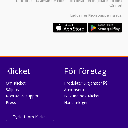
Tack för att du använder
Klicket
och delar det du gillar med dina
vänner!
Ladda ner
Klicket-appen
gratis:
Klicket
För företag
Om Klicket
Produkter & tjänster
Säljtips
Annonsera
Kontakt & support
Bli kund hos Klicket
Press
Handlarlogin
Tyck till om Klicket