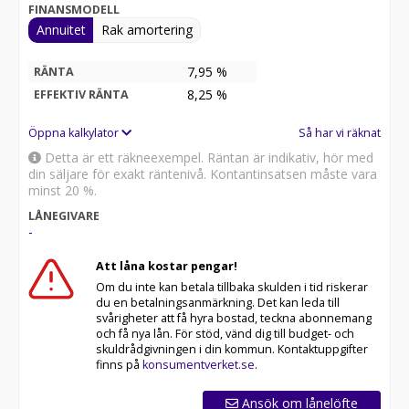
FINANSMODELL
Annuitet
Rak amortering
7,95 %
RÄNTA
8,25
%
EFFEKTIV RÄNTA
Öppna kalkylator
Så har vi räknat
Detta är ett räkneexempel. Räntan är indikativ, hör med
din säljare för exakt räntenivå. Kontantinsatsen måste vara
minst 20 %.
LÅNEGIVARE
-
Att låna kostar pengar!
Om du inte kan betala tillbaka skulden i tid riskerar
du en betalningsanmärkning. Det kan leda till
svårigheter att få hyra bostad, teckna abonnemang
och få nya lån. För stöd, vänd dig till budget- och
skuldrådgivningen i din kommun. Kontaktuppgifter
finns på
konsumentverket.se
.
Ansök om lånelöfte