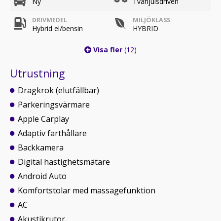
Ny
Tvåhjulsdriven
DRIVMEDEL
MILJÖKLASS
Hybrid el/bensin
HYBRID
Visa fler
(12)
Utrustning
Dragkrok (elutfällbar)
Parkeringsvärmare
Apple Carplay
Adaptiv farthållare
Backkamera
Digital hastighetsmätare
Android Auto
Komfortstolar med massagefunktion
AC
Akustikrutor