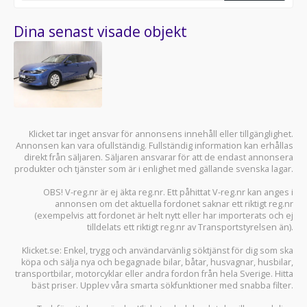
Dina senast visade objekt
Klicket tar inget ansvar för annonsens innehåll eller tillgänglighet.
Annonsen kan vara ofullständig. Fullständig information kan erhållas
direkt från säljaren. Säljaren ansvarar för att de endast annonsera
produkter och tjänster som är i enlighet med gällande svenska lagar.
OBS! V-reg.nr är ej äkta reg.nr. Ett påhittat V-reg.nr kan anges i
annonsen om det aktuella fordonet saknar ett riktigt reg.nr
(exempelvis att fordonet är helt nytt eller har importerats och ej
tilldelats ett riktigt reg.nr av Transportstyrelsen än).
Klicket.se
: Enkel, trygg och användarvänlig söktjänst för dig som ska
köpa och sälja
nya och begagnade bilar
,
båtar
,
husvagnar
,
husbilar
,
transportbilar
,
motorcyklar
eller andra fordon från hela Sverige. Hitta
bäst priser. Upplev våra smarta sökfunktioner med snabba filter.