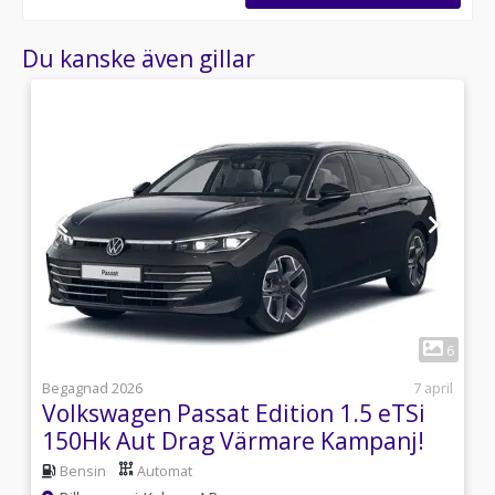
Du kanske även gillar
1
1
6
4
Begagnad 2026
7 april
Volkswagen Passat Edition 1.5 eTSi
150Hk Aut Drag Värmare Kampanj!
Bensin
Automat