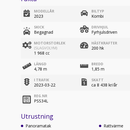
MODELLÅR
BILTYP
2023
Kombi
SKICK
DRIVHJUL
Begagnad
Fyrhjulsdriven
MOTORSTORLEK
HÄSTKRAFTER
200 hk
(SLAGVOLYM)
1 968 cc
LÄNGD
BREDD
4,78 m
1,85 m
I TRAFIK
SKATT
2023-03-22
ca 8 438 kr/år
REG.NR
PSS34L
Utrustning
Panoramatak
Rattvärme