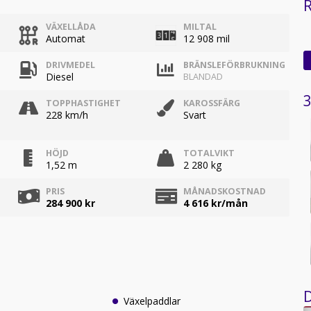
R
VÄXELLÅDA
MILTAL
Automat
12 908 mil
DRIVMEDEL
BRÄNSLEFÖRBRUKNING
Diesel
BLANDAD
3
TOPPHASTIGHET
KAROSSFÄRG
228 km/h
Svart
HÖJD
TOTALVIKT
1,52 m
2 280 kg
PRIS
MÅNADSKOSTNAD
284 900 kr
4 616
kr/mån
D
Växelpaddlar