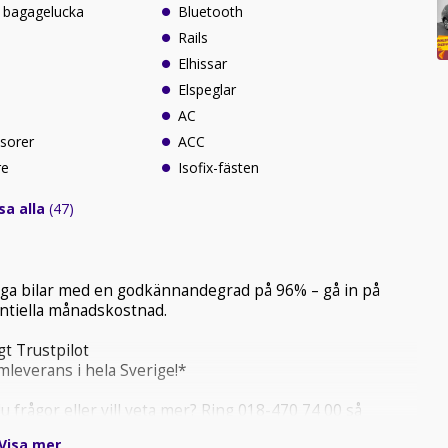
 bagagelucka
Bluetooth
Rails
Elhissar
Elspeglar
AC
sorer
ACC
re
Isofix-fästen
sa alla
(47)
tliga bilar med en godkännandegrad på 96% – gå in på
tentiella månadskostnad.
t Trustpilot
mleverans i hela Sverige!*
 frågor eller vill veta mer? Ring 018-470 74 00 så
hitta rätt bil och den bästa lösningen för just dina behov.
Visa mer