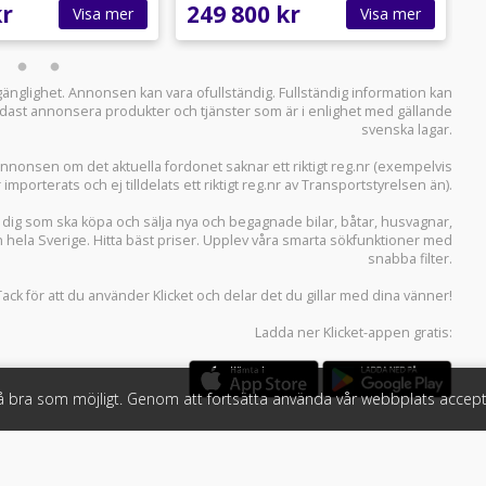
kr
249 800 kr
1
Visa mer
Visa mer
llgänglighet. Annonsen kan vara ofullständig. Fullständig information kan
 endast annonsera produkter och tjänster som är i enlighet med gällande
svenska lagar.
i annonsen om det aktuella fordonet saknar ett riktigt reg.nr (exempelvis
r importerats och ej tilldelats ett riktigt reg.nr av Transportstyrelsen än).
r dig som ska köpa och sälja
nya och begagnade bilar
,
båtar
,
husvagnar
,
n hela Sverige. Hitta bäst priser. Upplev våra smarta sökfunktioner med
snabba filter.
Tack för att du använder
Klicket
och delar det du gillar med dina vänner!
Ladda ner
Klicket-appen
gratis:
så bra som möjligt. Genom att fortsätta använda vår webbplats accept