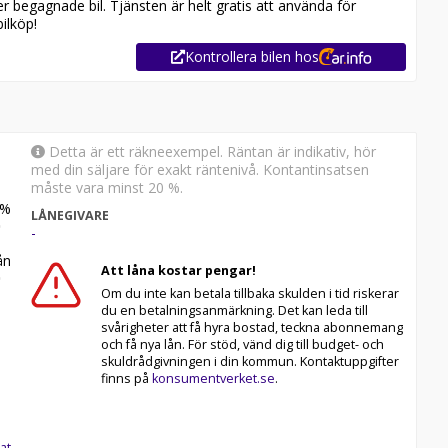
er begagnade bil. Tjänsten är helt gratis att använda för
ilköp!
Kontrollera bilen hos
Detta är ett räkneexempel. Räntan är indikativ, hör
med din säljare för exakt räntenivå. Kontantinsatsen
måste vara minst 20 %.
%
LÅNEGIVARE
-
n
Att låna kostar pengar!
Om du inte kan betala tillbaka skulden i tid riskerar
du en betalningsanmärkning. Det kan leda till
svårigheter att få hyra bostad, teckna abonnemang
och få nya lån. För stöd, vänd dig till budget- och
skuldrådgivningen i din kommun. Kontaktuppgifter
finns på
konsumentverket.se
.
at