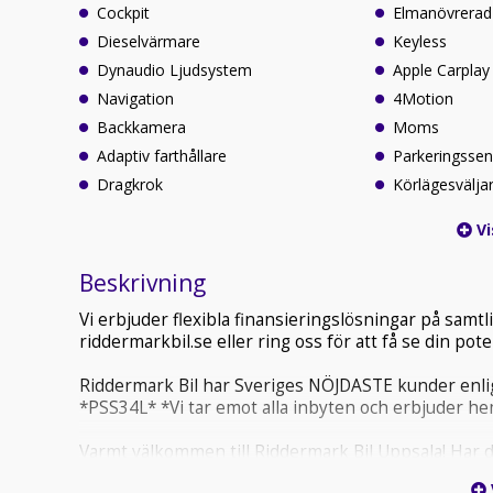
Cockpit
Elmanövrerad
Dieselvärmare
Keyless
Dynaudio Ljudsystem
Apple Carplay
Navigation
4Motion
Backkamera
Moms
Adaptiv farthållare
Parkeringssen
Dragkrok
Körlägesvälja
Vi
Beskrivning
Vi erbjuder flexibla finansieringslösningar på sam
riddermarkbil.se eller ring oss för att få se din po
Riddermark Bil har Sveriges NÖJDASTE kunder enlig
*PSS34L* *Vi tar emot alla inbyten och erbjuder he
Varmt välkommen till Riddermark Bil Uppsala! Har du
hjälper våra kunniga och engagerade säljare dig att 