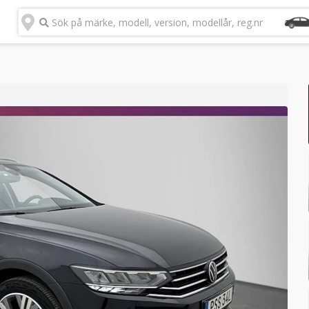
Sök på märke, modell, version, modellår, reg.nr