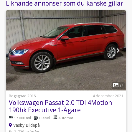
Liknande annonser som du kanske gillar
1
13
Begagnad 2016
4 december 2021
Volkswagen Passat 2.0 TDI 4Motion
190hk Executive 1-Ägare
17 000 mil
Diesel
Automat
Väsby Bildepå
fr. 2 738 kr/mån