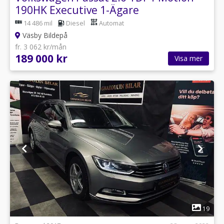
190HK Executive 1-Ägare
14 486 mil
Diesel
Automat
Väsby Bildepå
fr. 3 062 kr/mån
189 000 kr
Visa mer
1
19