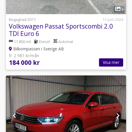
1
8
Begagnad 2017
11 juni 2024
Volkswagen Passat Sportscombi 2.0
TDI Euro 6
11 800 mil
Diesel
Automat
Bilkompassen i Sverige AB
fr. 2 981 kr/mån
184 000 kr
Visa mer