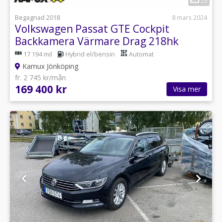
25
Begagnad 2018
8 mars 2024
Volkswagen Passat GTE Cockpit
Backkamera Värmare Drag 218hk
17 194 mil
Hybrid el/bensin
Automat
Kamux Jönköping
fr. 2 745 kr/mån
169 400 kr
Visa mer