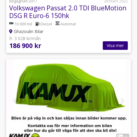
Begagnad 2017
28 mars 2022
Volkswagen Passat 2.0 TDI BlueMotion
DSG R Euro-6 150hk
10 000 mil
Diesel
Automat
Ghazoulin Bilar
fr. 3 028 kr/mån
186 900 kr
Visa mer
1