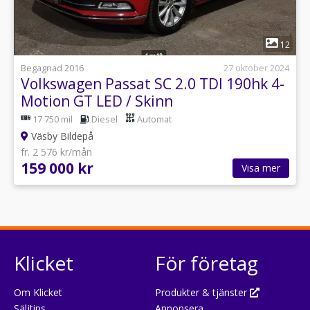
1
12
Begagnad 2016
27 oktober 2024
Volkswagen Passat SC 2.0 TDI 190hk 4-
Motion GT LED / Skinn
17 750 mil
Diesel
Automat
Väsby Bildepå
fr. 2 576 kr/mån
159 000 kr
Visa mer
Klicket
För företag
Om Klicket
Produkter & tjänster
Säljtips
Annonsera