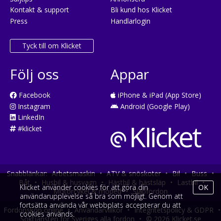
Kontakt & support
Bli kund hos Klicket
Press
Handlarlogin
Tyck till om Klicket
Följ oss
Appar
Facebook
iPhone & iPad (App Store)
Instagram
Android (Google Play)
LinkedIn
#klicket
Snabblänkar:
Arbetsmaskin
•
ATV & snöskoter
•
Bil
•
Buss
•
Båt
•
Husbil & husvagn
•
Hästbil & hästsläp
•
Lastbil
•
Klicket använder cookies för att göra din
OK
Motorcykel & moped
•
Släpfordon
användarupplevelse så bra som möjligt. Genom att
fortsätta använda vår webbplats accepterar du att
Fordonsköp online
•
Användarvillkor
•
Integritetspolicy & GDPR
•
cookies används.
Söktjänsten för Sveriges alla fordon
•
© 2026 Klicket.se