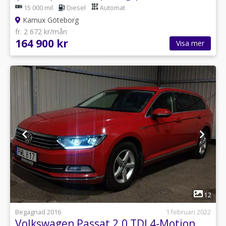
15 000 mil
Diesel
Automat
Kamux Göteborg
fr. 2 672 kr/mån
164 900 kr
Visa mer
1
12
Begagnad 2016
1 februari 2022
Volkswagen Passat 2.0 TDI 4-Motion