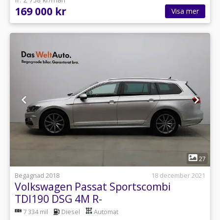
169 000 kr
Visa mer
1
27
Begagnad 2018
18 december 2021
Volkswagen Passat Sportscombi
TDI190 DSG 4M R-
Line/Executive/Drag/P-värm
7 334 mil
Diesel
Automat