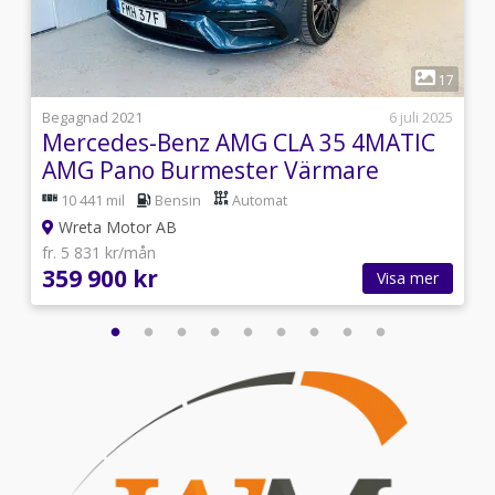
1
9
17
j
Begagnad 2021
6 juli 2025
Mercedes-Benz AMG CLA 35 4MATIC
AMG Pano Burmester Värmare
10 441 mil
Bensin
Automat
Wreta Motor AB
fr. 5 831 kr/mån
359 900 kr
Visa mer