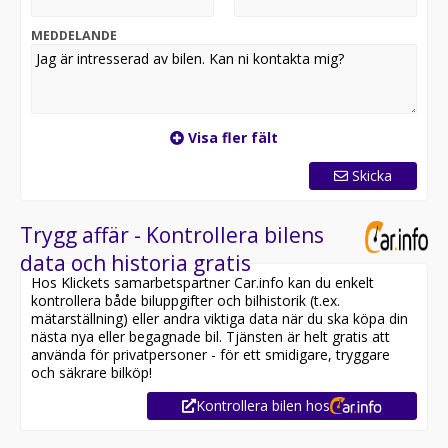
genom Wasa kredit (3månader gratis prova på
försäkring).
MEDDELANDE
Hos oss hittar ni Svensksålda bilar till marknadens
bästa priser. Självklart tar vi din bil i inbyte! Alltid
prisgaranti vid inbyte av din gamla bil när du köper en
bil från oss!
Öppettider:
Visa fler fält
Mån-Fred 12-18
Skicka
Trygg affär - Kontrollera bilens
data och historia gratis
Hos Klickets samarbetspartner Car.info kan du enkelt
kontrollera både biluppgifter och bilhistorik (t.ex.
mätarställning) eller andra viktiga data när du ska köpa din
nästa nya eller begagnade bil. Tjänsten är helt gratis att
använda för privatpersoner - för ett smidigare, tryggare
och säkrare bilköp!
Kontrollera bilen hos