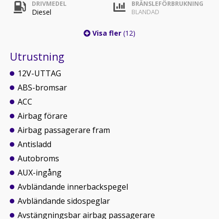
DRIVMEDEL
BRÄNSLEFÖRBRUKNING
Diesel
BLANDAD
Visa fler
(12)
Utrustning
12V-UTTAG
ABS-bromsar
ACC
Airbag förare
Airbag passagerare fram
Antisladd
Autobroms
AUX-ingång
Avbländande innerbackspegel
Avbländande sidospeglar
Avstängningsbar airbag passagerare