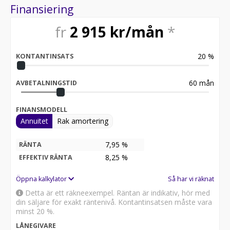
Finansiering
fr
2 915
kr/mån
*
20
%
KONTANTINSATS
60
mån
AVBETALNINGSTID
FINANSMODELL
Annuitet
Rak amortering
7,95 %
RÄNTA
8,25
%
EFFEKTIV RÄNTA
Öppna kalkylator
Så har vi räknat
Detta är ett räkneexempel. Räntan är indikativ, hör med
din säljare för exakt räntenivå. Kontantinsatsen måste vara
minst 20 %.
LÅNEGIVARE