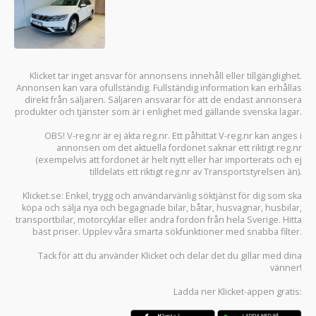
Klicket tar inget ansvar för annonsens innehåll eller tillgänglighet.
Annonsen kan vara ofullständig. Fullständig information kan erhållas
direkt från säljaren. Säljaren ansvarar för att de endast annonsera
produkter och tjänster som är i enlighet med gällande svenska lagar.
OBS! V-reg.nr är ej äkta reg.nr. Ett påhittat V-reg.nr kan anges i
annonsen om det aktuella fordonet saknar ett riktigt reg.nr
(exempelvis att fordonet är helt nytt eller har importerats och ej
tilldelats ett riktigt reg.nr av Transportstyrelsen än).
Klicket.se
: Enkel, trygg och användarvänlig söktjänst för dig som ska
köpa och sälja
nya och begagnade bilar
,
båtar
,
husvagnar
,
husbilar
,
transportbilar
,
motorcyklar
eller andra fordon från hela Sverige. Hitta
bäst priser. Upplev våra smarta sökfunktioner med snabba filter.
Tack för att du använder
Klicket
och delar det du gillar med dina
vänner!
Ladda ner
Klicket-appen
gratis: