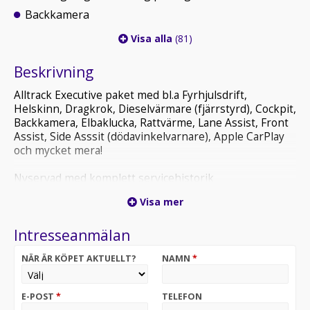
Backkamera
Visa alla
(81)
Beskrivning
Alltrack Executive paket med bl.a Fyrhjulsdrift,
Helskinn, Dragkrok, Dieselvärmare (fjärrstyrd), Cockpit,
Backkamera, Elbaklucka, Rattvärme, Lane Assist, Front
Assist, Side Asssit (dödavinkelvarnare), Apple CarPlay
och mycket mera!
Nyservad med komplett servicehistorik
Visa mer
Obs! Mail från oss tenderar att hamna i skräpposten.
Kolla skräppost!
Intresseanmälan
079-0744660
NÄR ÄR KÖPET AKTUELLT?
NAMN
*
1 månad gratis prova på försäkring via
Länsförsäkringar.
E-POST
*
TELEFON
Vi erbjuder skräddarsydd finansering med låg ränta