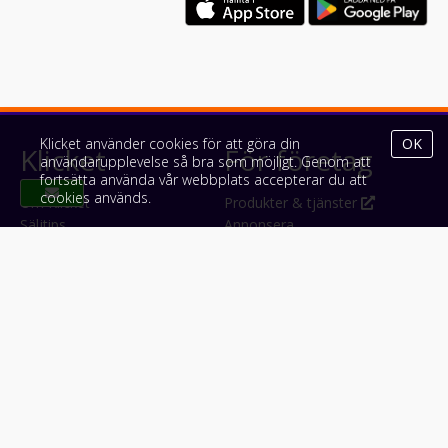
Klicket använder cookies för att göra din
OK
Klicket
För företag
användarupplevelse så bra som möjligt. Genom att
fortsätta använda vår webbplats accepterar du att
cookies används.
Om Klicket
Produkter & tjänster
Säljtips
Annonsera
Kontakt & support
Bli kund hos Klicket
Press
Handlarlogin
Tyck till om Klicket
Följ oss
Appar
Facebook
iPhone & iPad (App Store)
Instagram
Android (Google Play)