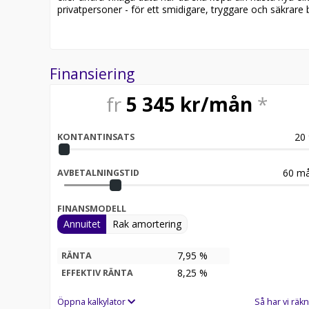
www.kamux.se
privatpersoner - för ett smidigare, tryggare och säkrare b
för att läsa mer, chatta med våra säljare och se he
VARMT VÄLKOMMEN ATT HITTA DIN NÄSTA BIL H
Kamux | Störst i Norden på begagnade bilar
Upptäck ett brett utbud av begagnade bilar hos Kamux!
Finansiering
begagnade bil på Kamux!
fr
5 345
kr/mån
*
20
KONTANTINSATS
60
må
AVBETALNINGSTID
FINANSMODELL
Annuitet
Rak amortering
7,95 %
RÄNTA
8,25
%
EFFEKTIV RÄNTA
Öppna kalkylator
Så har vi räkn