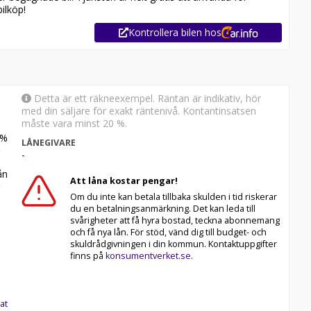
ilköp!
la Kamux breda utbud av begagnade bilar!
OS OSS PÅ KAMUX!
Kontrollera bilen hos
 Vi levererar till hela Sverige. Köp eller sälj din
Detta är ett räkneexempel. Räntan är indikativ, hör
med din säljare för exakt räntenivå. Kontantinsatsen
måste vara minst 20 %.
%
LÅNEGIVARE
-
n
Att låna kostar pengar!
Om du inte kan betala tillbaka skulden i tid riskerar
du en betalningsanmärkning. Det kan leda till
svårigheter att få hyra bostad, teckna abonnemang
och få nya lån. För stöd, vänd dig till budget- och
skuldrådgivningen i din kommun. Kontaktuppgifter
finns på
konsumentverket.se
.
at