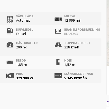
VÄXELLÅDA
MILTAL
Automat
12 999 mil
DRIVMEDEL
BRÄNSLEFÖRBRUKNING
Diesel
BLANDAD
HÄSTKRAFTER
TOPPHASTIGHET
200 hk
228 km/h
BREDD
HÖJD
1,85 m
1,52 m
PRIS
MÅNADSKOSTNAD
329 900 kr
5 345
kr/mån
D