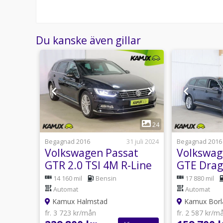
Du kanske även gillar
1
1
24
 juli 2024
Begagnad 2016
31 juli 2024
Begagnad 2016
t 2.0
Volkswagen Passat
Volkswag
m
GTR 2.0 TSI 4M R-Line
GTE Drag
k
Cockpit Värmare Drag
Nav 218h
utomat
14 160 mil
Bensin
17 880 mil
280hk
Automat
Automat
Kamux Halmstad
Kamux Borl
fr. 3 723 kr/mån
fr. 2 587 kr/m