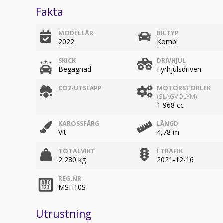
Fakta
MODELLÅR
BILTYP
2022
Kombi
SKICK
DRIVHJUL
Begagnad
Fyrhjulsdriven
CO2-UTSLÄPP
MOTORSTORLEK
(SLAGVOLYM)
1 968 cc
KAROSSFÄRG
LÄNGD
Vit
4,78 m
TOTALVIKT
I TRAFIK
2 280 kg
2021-12-16
REG.NR
MSH10S
Utrustning