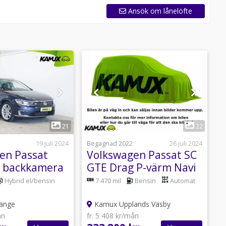
Ansök om lånelöfte
1
1
21
22
19 juli 2024
Begagnad 2022
26 juli 2024
B
en Passat
Volkswagen Passat SC
V
 backkamera
GTE Drag P-värm Navi
G
k
Moms 218hk
Hybrid el/bensin
7 470 mil
Bensin
Automat
änge
Kamux Upplands Väsby
ån
fr. 5 408 kr/mån
f