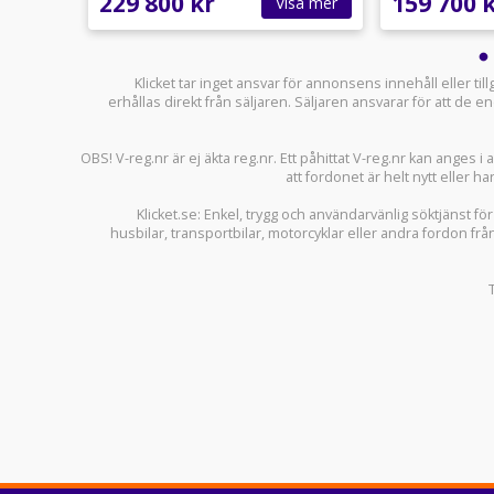
229 800 kr
159 700 
sa mer
Visa mer
Klicket tar inget ansvar för annonsens innehåll eller ti
erhållas direkt från säljaren. Säljaren ansvarar för att de
OBS! V-reg.nr är ej äkta reg.nr. Ett påhittat V-reg.nr kan anges 
att fordonet är helt nytt eller ha
Klicket.se
: Enkel, trygg och användarvänlig söktjänst fö
husbilar
,
transportbilar
,
motorcyklar
eller andra fordon frå