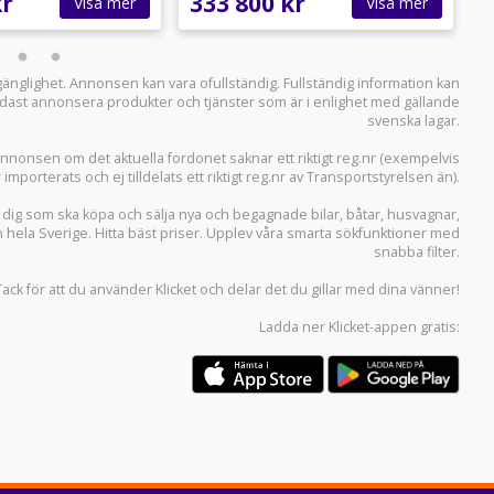
kr
333 800 kr
3
Visa mer
Visa mer
llgänglighet. Annonsen kan vara ofullständig. Fullständig information kan
 endast annonsera produkter och tjänster som är i enlighet med gällande
svenska lagar.
i annonsen om det aktuella fordonet saknar ett riktigt reg.nr (exempelvis
r importerats och ej tilldelats ett riktigt reg.nr av Transportstyrelsen än).
r dig som ska köpa och sälja
nya och begagnade bilar
,
båtar
,
husvagnar
,
n hela Sverige. Hitta bäst priser. Upplev våra smarta sökfunktioner med
snabba filter.
Tack för att du använder
Klicket
och delar det du gillar med dina vänner!
Ladda ner
Klicket-appen
gratis: