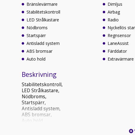
Bränslevärmare
Dimljus
Stabilitetskontroll
Airbag
LED Strålkastare
Radio
Nödbroms
Nyckellös star
Startspärr
Regnsensor
Antisladd system
LaneAssist
ABS bromsar
Färddator
Auto hold
Extravärmare
Beskrivning
Stabilitetskontroll,
LED Strålkastare,
Nödbroms,
Startspärr,
Antisladd system,
ABS bromsar,
Auto hold,
Dimljus,
Airbag,