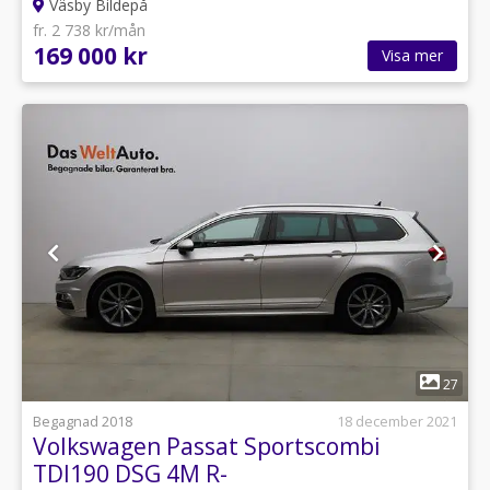
Väsby Bildepå
fr. 2 738 kr/mån
169 000 kr
Visa mer
1
27
Begagnad 2018
18 december 2021
Volkswagen Passat Sportscombi
TDI190 DSG 4M R-