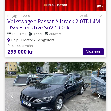
1
Begagnad 2020
28 oktober 2023
Volkswagen Passat Alltrack 2.0TDI 4M
DSG Executive SoV 190hk
12 351 mil
Diesel
Automat
Help-U Motor - Bengtsfors
fr. 4 844 kr/mån
299 000 kr
Visa mer