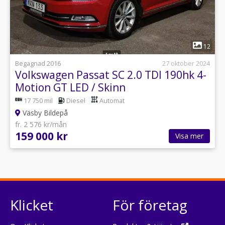
1
12
Begagnad 2016
27 oktober 2024
Volkswagen Passat SC 2.0 TDI 190hk 4-
Motion GT LED / Skinn
17 750 mil
Diesel
Automat
Väsby Bildepå
fr. 2 576 kr/mån
159 000 kr
Visa mer
Klicket
För företag