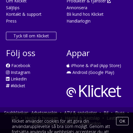
Om Klicket
Produkter & tjänster
Säljtips
Annonsera
Kontakt & support
Bli kund hos Klicket
Press
Handlarlogin
Tyck till om Klicket
Följ oss
Appar
Facebook
iPhone & iPad (App Store)
Instagram
Android (Google Play)
LinkedIn
#klicket
Snabblänkar:
Arbetsmaskin
•
ATV & snöskoter
•
Bil
•
Buss
•
Båt
•
Husbil & husvagn
•
Hästbil & hästsläp
•
Lastbil
•
Klicket använder cookies för att göra din
OK
Motorcykel & moped
•
Släpfordon
användarupplevelse så bra som möjligt. Genom att
fortsätta använda vår webbplats accepterar du att