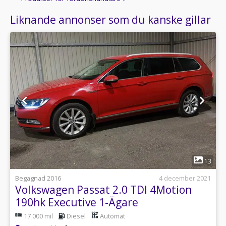
Liknande annonser som du kanske gillar
1
13
Begagnad 2016
4 december 2021
Volkswagen Passat 2.0 TDI 4Motion
190hk Executive 1-Ägare
17 000 mil
Diesel
Automat