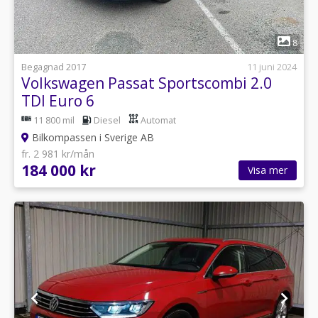
1
8
Begagnad 2017
11 juni 2024
Volkswagen Passat Sportscombi 2.0
TDI Euro 6
11 800 mil
Diesel
Automat
Bilkompassen i Sverige AB
fr. 2 981 kr/mån
184 000 kr
Visa mer