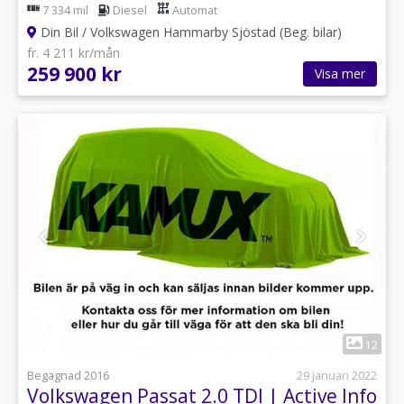
Line/Executive/Drag/P-värm
7 334 mil
Diesel
Automat
Din Bil / Volkswagen Hammarby Sjöstad (Beg. bilar)
fr. 4 211 kr/mån
259 900 kr
Visa mer
1
12
Begagnad 2016
29 januari 2022
Volkswagen Passat 2.0 TDI | Active Info