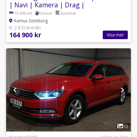
| Navi | Kamera | Drag |
15 000 mil
Diesel
Automat
Kamux Göteborg
fr. 2 672 kr/mån
164 900 kr
Visa mer
1
12