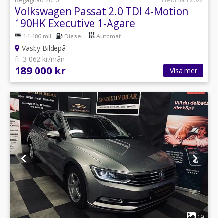
Begagnad 2016
1 februari 2022
Volkswagen Passat 2.0 TDI 4-Motion
190HK Executive 1-Ägare
14 486 mil
Diesel
Automat
Väsby Bildepå
fr. 3 062 kr/mån
189 000 kr
Visa mer
1
19