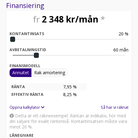
Finansiering
fr
2 348
kr/mån
*
20
%
KONTANTINSATS
60
mån
AVBETALNINGSTID
FINANSMODELL
Annuitet
Rak amortering
7,95 %
RÄNTA
8,25
%
EFFEKTIV RÄNTA
Öppna kalkylator
Så har vi räknat
Detta är ett räkneexempel. Räntan är indikativ, hör med
din säljare för exakt räntenivå. Kontantinsatsen måste vara
minst 20 %.
LÅNEGIVARE