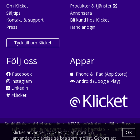
Om Klicket
Produkter & tjänster
Säljtips
Annonsera
Kontakt & support
Bli kund hos Klicket
Press
Handlarlogin
Tyck till om Klicket
Följ oss
Appar
Facebook
iPhone & iPad (App Store)
Instagram
Android (Google Play)
LinkedIn
#klicket
Snabblänkar:
Arbetsmaskin
•
ATV & snöskoter
•
Bil
•
Buss
•
Båt
•
Husbil & husvagn
•
Hästbil & hästsläp
•
Lastbil
•
Klicket använder cookies för att göra din
OK
Motorcykel & moped
•
Släpfordon
användarupplevelse så bra som möjligt. Genom att