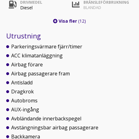
DRIVMEDEL
BRÄNSLEFÖRBRUKNING
Diesel
BLANDAD
Visa fler
(12)
Utrustning
Parkeringsvärmare fjärr/timer
ACC klimatanläggning
Airbag förare
Airbag passagerare fram
Antisladd
Dragkrok
Autobroms
AUX-ingång
Avbländande innerbackspegel
Avstängningsbar airbag passagerare
Backkamera