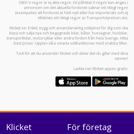
OBS! V-reg.nr är ej äkta reg.nr. Ett påhittat V-reg.nr kan anges i
annonsen om det aktuella fordonet saknar ett riktigt reg.nr
(exempelvis att fordonet är helt nytt eller har importerats och ej
tilldelats ett riktigt reg.nr av Transportstyrelsen än).
Klicket.se
: Enkel, trygg och användarvänlig söktjänst för dig som ska
köpa och sälja
nya och begagnade bilar
,
båtar
,
husvagnar
,
husbilar
,
transportbilar
,
motorcyklar
eller andra fordon från hela Sverige. Hitta
bäst priser. Upplev våra smarta sökfunktioner med snabba filter.
Tack för att du använder
Klicket
och delar det du gillar med dina
vänner!
Ladda ner
Klicket-appen
gratis:
Klicket
För företag