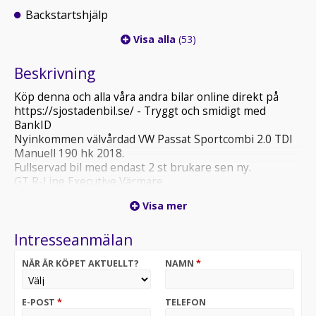
Backstartshjälp
Visa alla
(53)
Beskrivning
Köp denna och alla våra andra bilar online direkt på
https://sjostadenbil.se/ - Tryggt och smidigt med
BankID
Nyinkommen välvårdad VW Passat Sportcombi 2.0 TDI
Manuell 190 hk 2018.
Fullservad bil med endast 2 st brukare sen ny.
GT,R-Line,Executive,Värmare
Fjärr,Drag,Skinn,Parkeringssensorer
Visa mer
Fram/Bak,Backkamera,Mirror Link,App Connect,m.m
Intresseanmälan
NÄR ÄR KÖPET AKTUELLT?
NAMN
*
E-POST
*
TELEFON