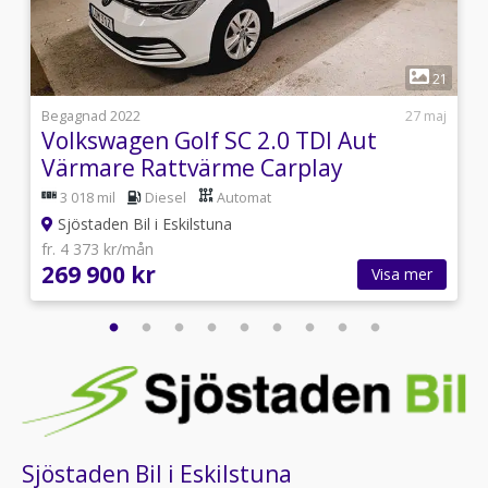
1
4
21
4
Begagnad 2022
27 maj
Volkswagen Golf SC 2.0 TDI Aut
Värmare Rattvärme Carplay
3 018 mil
Diesel
Automat
Sjöstaden Bil i Eskilstuna
fr. 4 373 kr/mån
269 900 kr
Visa mer
Sjöstaden Bil i Eskilstuna