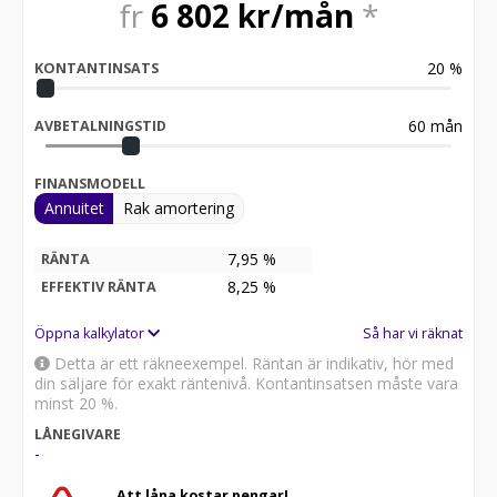
fr
6 802
kr/mån
*
20
%
KONTANTINSATS
60
mån
AVBETALNINGSTID
FINANSMODELL
Annuitet
Rak amortering
7,95 %
RÄNTA
8,25
%
EFFEKTIV RÄNTA
Öppna kalkylator
Så har vi räknat
Detta är ett räkneexempel. Räntan är indikativ, hör med
din säljare för exakt räntenivå. Kontantinsatsen måste vara
minst 20 %.
LÅNEGIVARE
-
Att låna kostar pengar!