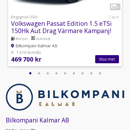
1
2
6
4
Begagnad 2026
7 april
Volkswagen Passat Edition 1.5 eTSi
150Hk Aut Drag Värmare Kampanj!
Bensin
Automat
Bilkompani Kalmar AB
fr. 7 610 kr/mån
469 700 kr
Visa mer
Bilkompani Kalmar AB