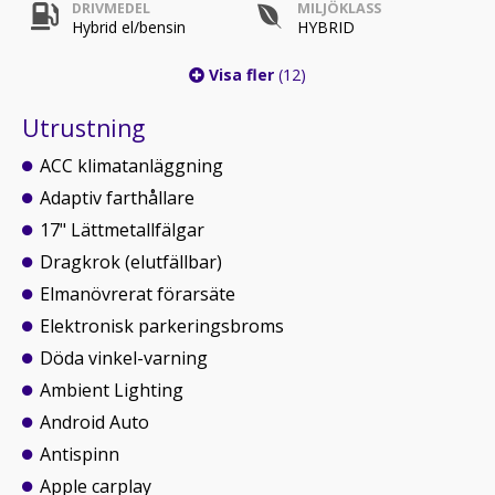
DRIVMEDEL
MILJÖKLASS
Hybrid el/bensin
HYBRID
Visa fler
(12)
Utrustning
ACC klimatanläggning
Adaptiv farthållare
17" Lättmetallfälgar
Dragkrok (elutfällbar)
Elmanövrerat förarsäte
Elektronisk parkeringsbroms
Döda vinkel-varning
Ambient Lighting
Android Auto
Antispinn
Apple carplay