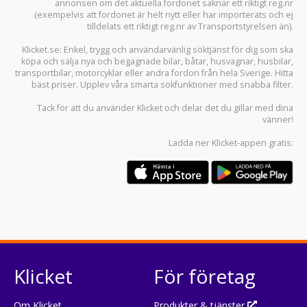
annonsen om det aktuella fordonet saknar ett riktigt reg.nr
(exempelvis att fordonet är helt nytt eller har importerats och ej
tilldelats ett riktigt reg.nr av Transportstyrelsen än).
Klicket.se
: Enkel, trygg och användarvänlig söktjänst för dig som ska
köpa och sälja
nya och begagnade bilar
,
båtar
,
husvagnar
,
husbilar
,
transportbilar
,
motorcyklar
eller andra fordon från hela Sverige. Hitta
bäst priser. Upplev våra smarta sökfunktioner med snabba filter.
Tack för att du använder
Klicket
och delar det du gillar med dina
vänner!
Ladda ner
Klicket-appen
gratis:
Klicket
För företag
Om Klicket
Produkter & tjänster