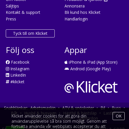
Säljtips
Annonsera
Kontakt & support
Bli kund hos Klicket
Press
Handlarlogin
Tyck till om Klicket
Följ oss
Appar
Facebook
iPhone & iPad (App Store)
Instagram
Android (Google Play)
LinkedIn
#klicket
Snabblänkar:
Arbetsmaskin
•
ATV & snöskoter
•
Bil
•
Buss
•
Båt
•
Husbil & husvagn
•
Hästbil & hästsläp
•
Lastbil
•
Klicket använder cookies för att göra din
OK
Motorcykel & moped
•
Släpfordon
användarupplevelse så bra som möjligt. Genom att
fortsätta använda vår webbplats accepterar du att