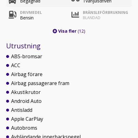
Begagnad
Tvåhjulsdriven
DRIVMEDEL
BRÄNSLEFÖRBRUKNING
Bensin
BLANDAD
Visa fler
(12)
Utrustning
ABS-bromsar
ACC
Airbag förare
Airbag passagerare fram
Akustikrutor
Android Auto
Antisladd
Apple CarPlay
Autobroms
Avbländande innerbackspegel