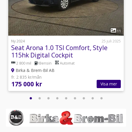
1
2
11
8
Ny 2024
25 juli 2025
Seat Arona 1.0 TSI Comfort, Style
115hk Digital Cockpit
2 800 mil
Bensin
Automat
Birka & Brem-Bil AB
fr. 2 835 kr/mån
175 000 kr
Visa mer