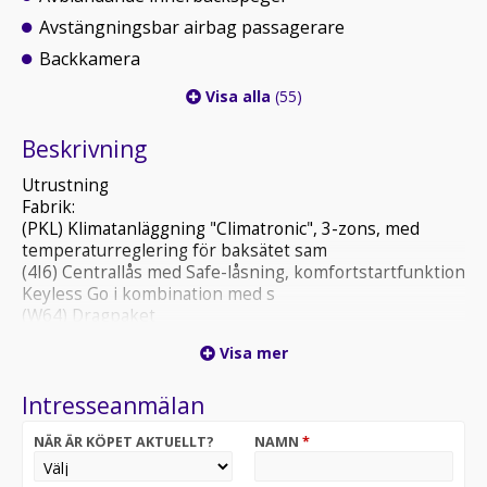
Avstängningsbar airbag passagerare
Backkamera
Visa alla
(55)
Beskrivning
Utrustning
Fabrik:
(PKL) Klimatanläggning "Climatronic", 3-zons, med
temperaturreglering för baksätet sam
(4I6) Centrallås med Safe-låsning, komfortstartfunktion
Keyless Go i kombination med s
(W64) Dragpaket
(PQR) Travel Assist inklusive Emergency assist
Visa mer
(KA2) Backkamera, Rear Assist
(PW1) Uppvärmbara framstolar i tre steg samt
Intresseanmälan
uppvärmbara spolarmunstycken
(WD4) Stöldskyddslarm
NÄR ÄR KÖPET AKTUELLT?
NAMN
*
(W15) NCAP paket (Fotgängarskydd, Lane Assist,
knäkrockkudde förare, adaptiv farthålla