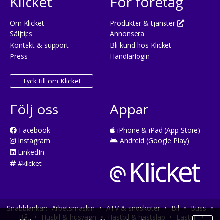
Klicket
För företag
Om Klicket
Produkter & tjänster
Säljtips
Annonsera
Kontakt & support
Bli kund hos Klicket
Press
Handlarlogin
Tyck till om Klicket
Följ oss
Appar
Facebook
iPhone & iPad (App Store)
Instagram
Android (Google Play)
LinkedIn
#klicket
Snabblänkar:
Arbetsmaskin
•
ATV & snöskoter
•
Bil
•
Buss
•
Båt
•
Husbil & husvagn
•
Hästbil & hästsläp
•
Lastbil
•