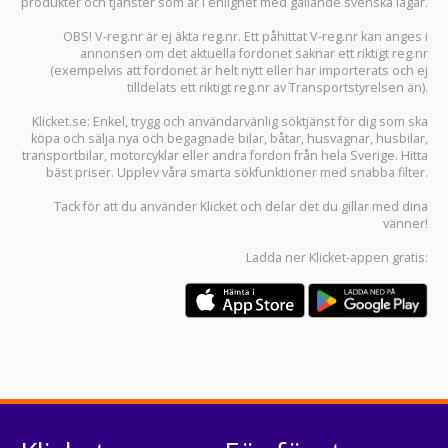
produkter och tjänster som är i enlighet med gällande svenska lagar.
OBS! V-reg.nr är ej äkta reg.nr. Ett påhittat V-reg.nr kan anges i
annonsen om det aktuella fordonet saknar ett riktigt reg.nr
(exempelvis att fordonet är helt nytt eller har importerats och ej
tilldelats ett riktigt reg.nr av Transportstyrelsen än).
Klicket.se
: Enkel, trygg och användarvänlig söktjänst för dig som ska
köpa och sälja
nya och begagnade bilar
,
båtar
,
husvagnar
,
husbilar
,
transportbilar
,
motorcyklar
eller andra fordon från hela Sverige. Hitta
bäst priser. Upplev våra smarta sökfunktioner med snabba filter.
Tack för att du använder
Klicket
och delar det du gillar med dina
vänner!
Ladda ner
Klicket-appen
gratis: