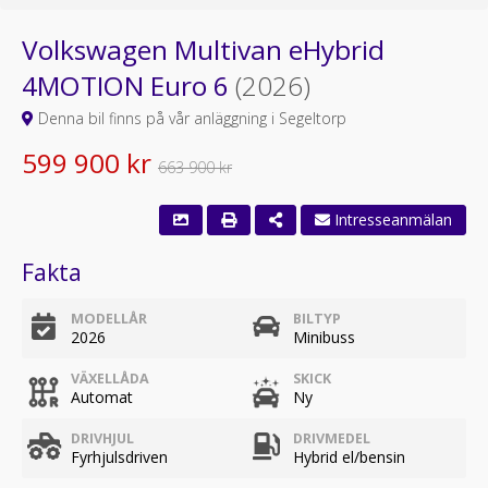
Volkswagen Multivan eHybrid
4MOTION Euro 6
(2026)
Denna bil finns på vår anläggning i Segeltorp
599 900 kr
663 900 kr
Fakta
MODELLÅR
BILTYP
2026
Minibuss
VÄXELLÅDA
SKICK
Automat
Ny
DRIVHJUL
DRIVMEDEL
Fyrhjulsdriven
Hybrid el/bensin