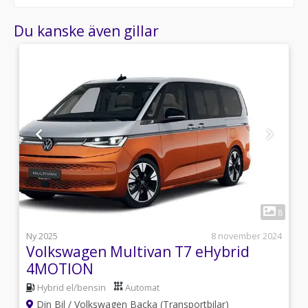
Du kanske även gillar
1
4
8
i
Ny 2025
8 november 2024
Volkswagen Multivan T7 eHybrid
4MOTION
Hybrid el/bensin
Automat
Din Bil / Volkswagen Backa (Transportbilar)