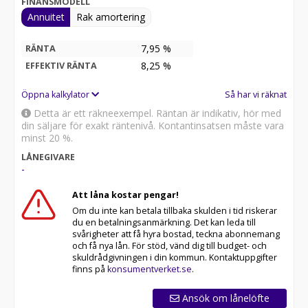
FINANSMODELL
Annuitet
Rak amortering
7,95 %
RÄNTA
8,25
%
EFFEKTIV RÄNTA
Öppna kalkylator
Så har vi räknat
Detta är ett räkneexempel. Räntan är indikativ, hör med
din säljare för exakt räntenivå. Kontantinsatsen måste vara
minst 20 %.
LÅNEGIVARE
-
Att låna kostar pengar!
Om du inte kan betala tillbaka skulden i tid riskerar
du en betalningsanmärkning. Det kan leda till
svårigheter att få hyra bostad, teckna abonnemang
och få nya lån. För stöd, vänd dig till budget- och
skuldrådgivningen i din kommun. Kontaktuppgifter
finns på
konsumentverket.se
.
Ansök om lånelöfte