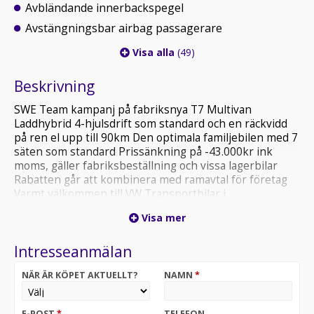
Avbländande innerbackspegel
Avstängningsbar airbag passagerare
Visa alla
(49)
Beskrivning
SWE Team kampanj på fabriksnya T7 Multivan
Laddhybrid 4-hjulsdrift som standard och en räckvidd
på ren el upp till 90km Den optimala familjebilen med 7
säten som standard Prissänkning på -43.000kr ink
moms, gäller fabriksbeställning och vissa lagerbilar
Rabatten går att kombinera med ramavtal för företag
Varmt välkommen till VW Transportbilar i
Smista/Segeltorp så hjälper vi till med offert och
Visa mer
provkörning
Intresseanmälan
NÄR ÄR KÖPET AKTUELLT?
NAMN
*
E-POST
*
TELEFON