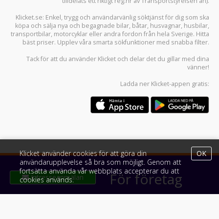
tilldelats ett riktigt reg.nr av Transportstyrelsen än).
Klicket.se
: Enkel, trygg och användarvänlig söktjänst för dig som ska
köpa och sälja
nya och begagnade bilar
,
båtar
,
husvagnar
,
husbilar
,
transportbilar
,
motorcyklar
eller andra fordon från hela Sverige. Hitta
bäst priser. Upplev våra smarta sökfunktioner med snabba filter.
Tack för att du använder
Klicket
och delar det du gillar med dina
vänner!
Ladda ner
Klicket-appen
gratis:
Klicket använder cookies för att göra din
OK
användarupplevelse så bra som möjligt. Genom att
fortsätta använda vår webbplats accepterar du att
Klicket
För företag
cookies används.
Om Klicket
Produkter & tjänster
Säljtips
Annonsera