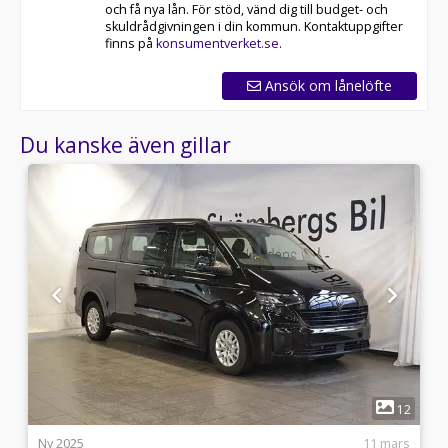
och få nya lån. För stöd, vänd dig till budget- och
skuldrådgivningen i din kommun. Kontaktuppgifter
finns på
konsumentverket.se
.
Ansök om lånelöfte
Du kanske även gillar
1
5
12
i
Ny 2025
11 mars