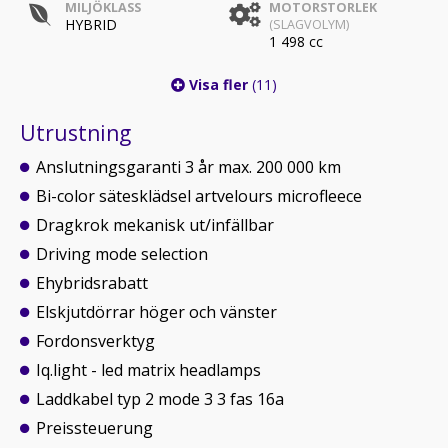
MILJÖKLASS
MOTORSTORLEK
HYBRID
(SLAGVOLYM)
1 498 cc
Visa fler
(11)
Utrustning
Anslutningsgaranti 3 år max. 200 000 km
Bi-color sätesklädsel artvelours microfleece
Dragkrok mekanisk ut/infällbar
Driving mode selection
Ehybridsrabatt
Elskjutdörrar höger och vänster
Fordonsverktyg
Iq.light - led matrix headlamps
Laddkabel typ 2 mode 3 3 fas 16a
Preissteuerung