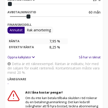
60
mån
AVBETALNINGSTID
FINANSMODELL
Annuitet
Rak amortering
7,95 %
RÄNTA
8,25
%
EFFEKTIV RÄNTA
Öppna kalkylator
Så har vi räknat
Detta är ett räkneexempel. Räntan är indikativ, hör med
din säljare för exakt räntenivå. Kontantinsatsen måste vara
minst 20 %.
LÅNEGIVARE
-
Att låna kostar pengar!
Om du inte kan betala tillbaka skulden i tid riskerar
du en betalningsanmärkning. Det kan leda till
svårigheter att få hyra bostad, teckna abonnemang