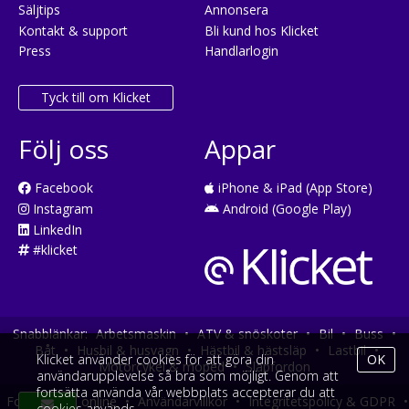
Säljtips
Annonsera
Kontakt & support
Bli kund hos Klicket
Press
Handlarlogin
Tyck till om Klicket
Följ oss
Appar
Facebook
iPhone & iPad (App Store)
Instagram
Android (Google Play)
LinkedIn
#klicket
Snabblänkar:
Arbetsmaskin
•
ATV & snöskoter
•
Bil
•
Buss
•
Båt
•
Husbil & husvagn
•
Hästbil & hästsläp
•
Lastbil
•
Klicket använder cookies för att göra din
OK
Motorcykel & moped
•
Släpfordon
användarupplevelse så bra som möjligt. Genom att
fortsätta använda vår webbplats accepterar du att
Fordonsköp online
•
Användarvillkor
•
Integritetspolicy & GDPR
•
cookies används.