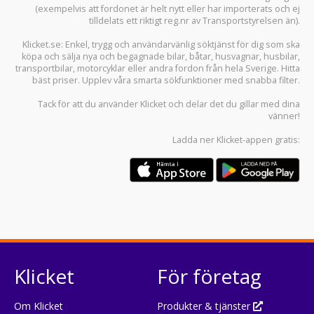
(exempelvis att fordonet är helt nytt eller har importerats och ej
tilldelats ett riktigt reg.nr av Transportstyrelsen än).
Klicket.se
: Enkel, trygg och användarvänlig söktjänst för dig som ska
köpa och sälja
nya och begagnade bilar
,
båtar
,
husvagnar
,
husbilar
,
transportbilar
,
motorcyklar
eller andra fordon från hela Sverige. Hitta
bäst priser. Upplev våra smarta sökfunktioner med snabba filter.
Tack för att du använder
Klicket
och delar det du gillar med dina
vänner!
Ladda ner
Klicket-appen
gratis:
Klicket
För företag
Om Klicket
Produkter & tjänster