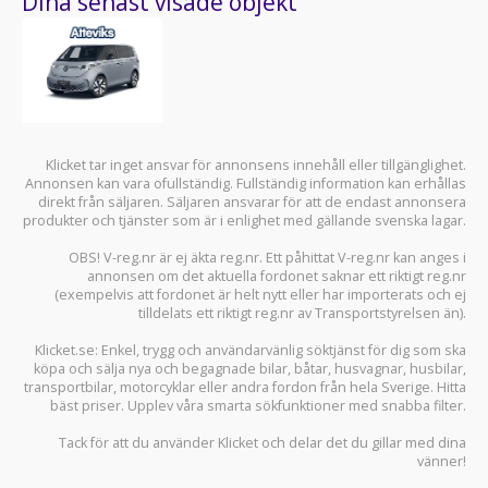
Dina senast visade objekt
Klicket tar inget ansvar för annonsens innehåll eller tillgänglighet.
Annonsen kan vara ofullständig. Fullständig information kan erhållas
direkt från säljaren. Säljaren ansvarar för att de endast annonsera
produkter och tjänster som är i enlighet med gällande svenska lagar.
OBS! V-reg.nr är ej äkta reg.nr. Ett påhittat V-reg.nr kan anges i
annonsen om det aktuella fordonet saknar ett riktigt reg.nr
(exempelvis att fordonet är helt nytt eller har importerats och ej
tilldelats ett riktigt reg.nr av Transportstyrelsen än).
Klicket.se
: Enkel, trygg och användarvänlig söktjänst för dig som ska
köpa och sälja
nya och begagnade bilar
,
båtar
,
husvagnar
,
husbilar
,
transportbilar
,
motorcyklar
eller andra fordon från hela Sverige. Hitta
bäst priser. Upplev våra smarta sökfunktioner med snabba filter.
Tack för att du använder
Klicket
och delar det du gillar med dina
vänner!