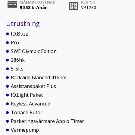
MÅNADSKOSTNAD
REG.NR
9 558
kr/mån
VPT280
Utrustning
ID.Buzz
Pro
SWE Olympic Edition
286hk
5-Sits
Räckvidd Blandad 416km
Assistanspaket Plus
IQ.Light Paket
Keyless Advanced
Tonade Rutor
Parkeringsvärmare App o Timer
Värmepump