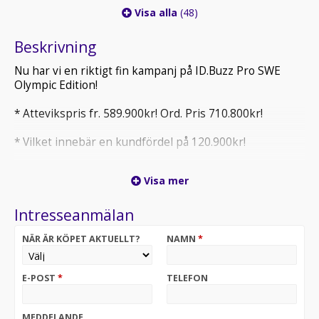
Visa alla
(48)
Beskrivning
Nu har vi en riktigt fin kampanj på ID.Buzz Pro SWE
Olympic Edition!
* Attevikspris fr. 589.900kr! Ord. Pris 710.800kr!
* Vilket innebär en kundfördel på 120.900kr!
Visa mer
* Alla våra bilar är testade och Varudeklarerade!
Intresseanmälan
* För mer information eller bokning av provkörning
NÄR ÄR KÖPET AKTUELLT?
NAMN
*
(ring innan ni kommer) kontakta säljare Henrik Rillner
på 0470-753111 alt. Henrik.rillner@atteviks.se
E-POST
*
TELEFON
* Varmt välkommen till Atteviks Växjö!
MEDDELANDE