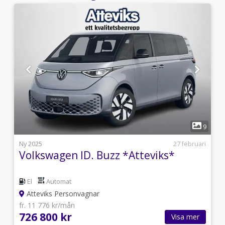
1
2
9
s
Ny 2025
27 februari
Volkswagen ID. Buzz *Atteviks*
El
Automat
Atteviks Personvagnar
fr. 11 776 kr/mån
726 800 kr
Visa mer