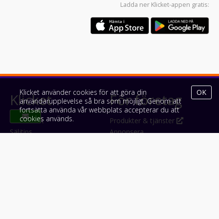
Ladda ner
Klicket-appen
gratis:
Klicket använder cookies för att göra din
OK
Klicket
För företag
användarupplevelse så bra som möjligt. Genom att
fortsätta använda vår webbplats accepterar du att
cookies används.
Om Klicket
Produkter & tjänster
Säljtips
Annonsera
Kontakt & support
Bli kund hos Klicket
Press
Handlarlogin
Tyck till om Klicket
Följ oss
Appar