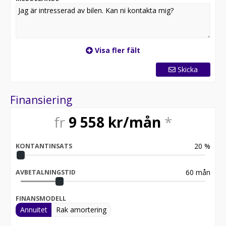
* Öppettider | Mån-Fre 9-18 | Lör 10-14 |
* Vi tillhandahåller förmånlig finansiering och
Visa fler fält
försäkring.
Skicka
* Uppläggnings- och administrationsavgift tillkommer.
Finansiering
fr
9 558
kr/mån
*
20
%
KONTANTINSATS
60
mån
AVBETALNINGSTID
FINANSMODELL
Annuitet
Rak amortering