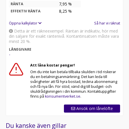
7,95 %
RÄNTA
8,25
%
EFFEKTIV RÄNTA
Öppna kalkylator
Så har vi räknat
Detta är ett räkneexempel. Räntan är indikativ, hör med
din säljare för exakt räntenivå. Kontantinsatsen måste vara
minst 20 %.
LÅNEGIVARE
-
Att låna kostar pengar!
Om du inte kan betala tillbaka skulden i tid riskerar
du en betalningsanmärkning. Det kan leda till
svårigheter att få hyra bostad, teckna abonnemang
och få nya lån. För stöd, vänd dig till budget- och
skuldrådgivningen i din kommun. Kontaktuppgifter
finns på
konsumentverket.se
.
Ansök om lånelöfte
Du kanske även gillar