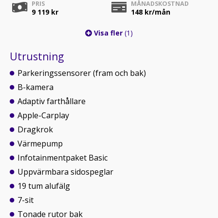
PRIS
MÅNADSKOSTNAD
9 119 kr
148
kr/mån
Visa fler
(1)
Utrustning
Parkeringssensorer (fram och bak)
B-kamera
Adaptiv farthållare
Apple-Carplay
Dragkrok
Värmepump
Infotainmentpaket Basic
Uppvärmbara sidospeglar
19 tum alufälg
7-sit
Tonade rutor bak