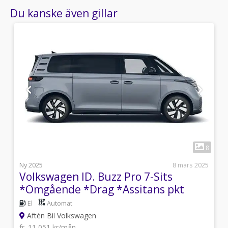
Du kanske även gillar
1
7
8
j
Ny 2025
8 mars 2025
Volkswagen ID. Buzz Pro 7-Sits
*Omgående *Drag *Assitans pkt
El
Automat
Aftén Bil Volkswagen
fr. 11 051 kr/mån