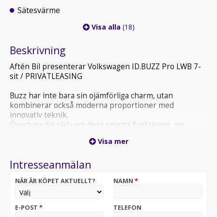
Sätesvärme
Visa alla
(18)
Beskrivning
Aftén Bil presenterar Volkswagen ID.BUZZ Pro LWB 7-
sit / PRIVATLEASING
Buzz har inte bara sin ojämförliga charm, utan
kombinerar också moderna proportioner med
innovativ teknik.
Övertyga dig själv om dess smarta funktioner, en
maximal rumslig upplevelse och innovativ ljusdesign.
Visa mer
Privatleasing fr. 9119 kr/mån inkl. insats om 30 000 kr
Intresseanmälan
Privatleasing fr. 9421 kr/mån inkl. insats om 20 000 kr
Privatleasing fr. 9724 kr/mån inkl. insats om 10 000 kr
NÄR ÄR KÖPET AKTUELLT?
NAMN
*
Privatleasing fr. 10026 kr/mån inkl. insats om 0 kr
Skatt: 360:-/år
E-POST
*
TELEFON