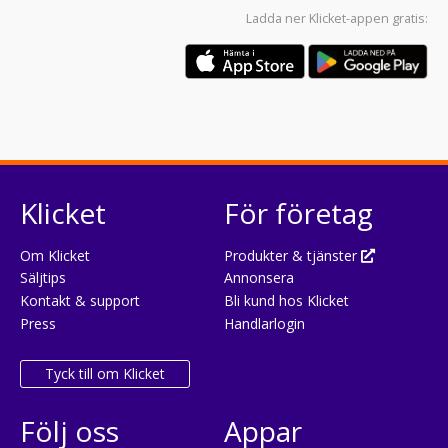
Ladda ner
Klicket-appen
gratis:
Klicket
För företag
Om Klicket
Produkter & tjänster
Säljtips
Annonsera
Kontakt & support
Bli kund hos Klicket
Press
Handlarlogin
Tyck till om Klicket
Följ oss
Appar