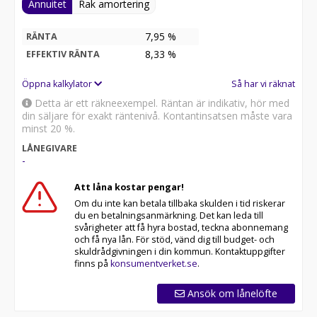
Annuitet
Rak amortering
7,95 %
RÄNTA
8,33
%
EFFEKTIV RÄNTA
Öppna kalkylator
Så har vi räknat
Detta är ett räkneexempel. Räntan är indikativ, hör med
din säljare för exakt räntenivå. Kontantinsatsen måste vara
minst 20 %.
LÅNEGIVARE
-
Att låna kostar pengar!
Om du inte kan betala tillbaka skulden i tid riskerar
du en betalningsanmärkning. Det kan leda till
svårigheter att få hyra bostad, teckna abonnemang
och få nya lån. För stöd, vänd dig till budget- och
skuldrådgivningen i din kommun. Kontaktuppgifter
finns på
konsumentverket.se
.
Ansök om lånelöfte