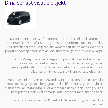
Dina senast visade objekt
Klicket tar inget ansvar för annonsens innehåll eller tillgänglighet.
Annonsen kan vara ofullständig. Fullständig information kan erhållas
direkt från säljaren. Säljaren ansvarar för att de endast annonsera
produkter och tjänster som är i enlighet med gällande svenska lagar.
OBS! V-reg.nr är ej äkta reg.nr. Ett påhittat V-reg.nr kan anges i
annonsen om det aktuella fordonet saknar ett riktigt reg.nr
(exempelvis att fordonet är helt nytt eller har importerats och ej
tilldelats ett riktigt reg.nr av Transportstyrelsen än).
Klicket.se
: Enkel, trygg och användarvänlig söktjänst för dig som ska
köpa och sälja
nya och begagnade bilar
,
båtar
,
husvagnar
,
husbilar
,
transportbilar
,
motorcyklar
eller andra fordon från hela Sverige. Hitta
bäst priser. Upplev våra smarta sökfunktioner med snabba filter.
Tack för att du använder
Klicket
och delar det du gillar med dina
vänner!