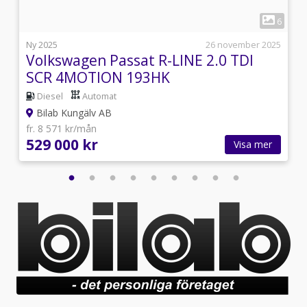
1
9
6
i
Ny 2025
26 november 2025
Volkswagen Passat R-LINE 2.0 TDI
SCR 4MOTION 193HK
Diesel
Automat
Bilab Kungälv AB
fr. 8 571 kr/mån
529 000 kr
Visa mer