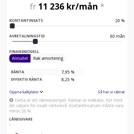
fr
11 236
kr/mån
*
20
%
KONTANTINSATS
60
mån
AVBETALNINGSTID
FINANSMODELL
Annuitet
Rak amortering
7,95 %
RÄNTA
8,25
%
EFFEKTIV RÄNTA
Öppna kalkylator
Så har vi räknat
Detta är ett räkneexempel. Räntan är indikativ, hör med
din säljare för exakt räntenivå. Kontantinsatsen måste vara
minst 20 %.
LÅNEGIVARE
-