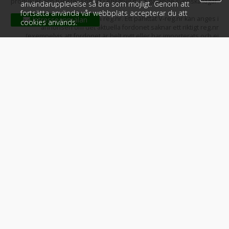
produkter och tjänster som är i enlighet med gällande svenska lagar.
användarupplevelse så bra som möjligt. Genom att
fortsätta använda vår webbplats accepterar du att
OBS! V-reg.nr är ej äkta reg.nr. Ett påhittat V-reg.nr kan anges i
Intresseanmälan
cookies används.
annonsen om det aktuella fordonet saknar ett riktigt reg.nr
(exempelvis att fordonet är helt nytt eller har importerats och ej
tilldelats ett riktigt reg.nr av Transportstyrelsen än).
Klicket.se
: Enkel, trygg och användarvänlig söktjänst för dig som ska
köpa och sälja
nya och begagnade bilar
,
båtar
,
husvagnar
,
husbilar
,
transportbilar
,
motorcyklar
eller andra fordon från hela Sverige. Hitta
bäst priser. Upplev våra smarta sökfunktioner med snabba filter.
Tack för att du använder
Klicket
och delar det du gillar med dina
vänner!
Ladda ner
Klicket-appen
gratis: