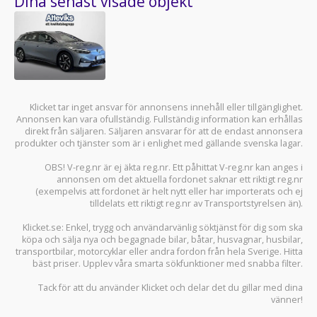
Dina senast visade objekt
Klicket tar inget ansvar för annonsens innehåll eller tillgänglighet.
Annonsen kan vara ofullständig. Fullständig information kan erhållas
direkt från säljaren. Säljaren ansvarar för att de endast annonsera
produkter och tjänster som är i enlighet med gällande svenska lagar.
OBS! V-reg.nr är ej äkta reg.nr. Ett påhittat V-reg.nr kan anges i
annonsen om det aktuella fordonet saknar ett riktigt reg.nr
(exempelvis att fordonet är helt nytt eller har importerats och ej
tilldelats ett riktigt reg.nr av Transportstyrelsen än).
Klicket.se
: Enkel, trygg och användarvänlig söktjänst för dig som ska
köpa och sälja
nya och begagnade bilar
,
båtar
,
husvagnar
,
husbilar
,
transportbilar
,
motorcyklar
eller andra fordon från hela Sverige. Hitta
bäst priser. Upplev våra smarta sökfunktioner med snabba filter.
Tack för att du använder
Klicket
och delar det du gillar med dina
vänner!