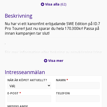
Visa alla
(62)
Beskrivning
Nu har vi ett kanonfint erbjudande SWE Edition på ID.7
Pro Tourer! Just nu sparar du hela 170.300kr! Passa på
innan kampanjen tar slut!
.
För mer information eller bokning av provkörning (ring
innan ni kommer) kontakta oss säljare i Nässjö på
Visa mer
0380-55 63 00.
Intresseanmälan
* Varmt välkommen till Atteviks Nässjö!
NÄR ÄR KÖPET AKTUELLT?
NAMN
*
* Öppettider | Mån-Fre 9-18 | Lör 10-14 |
E-POST
*
TELEFON
Vi tillhandahåller förmånlig finansiering, garanti och
försäkring.
MEDDELANDE