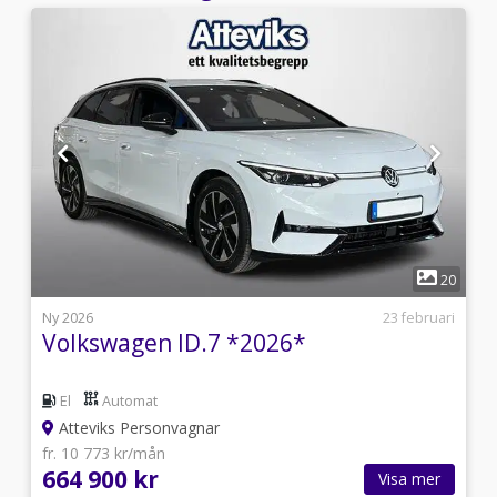
1
9
20
i
Ny 2026
23 februari
Volkswagen ID.7 *2026*
El
Automat
Atteviks Personvagnar
fr. 10 773 kr/mån
664 900 kr
Visa mer