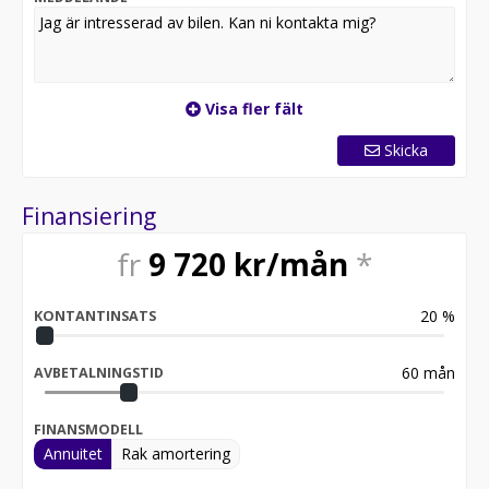
Trygghetsgaranti 12/24/36 månader. Max 20.000mil /
10 År
Uppläggnings- och administrationsavgift 995kr
tillkommer.
Visa fler fält
Reservation för slutförsäljning. Bilen i annonsen kan
Skicka
vara extrautrustad.
Finansiering
fr
9 720
kr/mån
*
20
%
KONTANTINSATS
60
mån
AVBETALNINGSTID
FINANSMODELL
Annuitet
Rak amortering