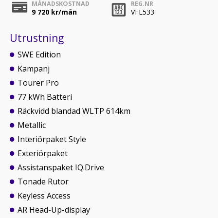
MÅNADSKOSTNAD
REG.NR
9 720
kr/mån
VFL533
Utrustning
SWE Edition
Kampanj
Tourer Pro
77 kWh Batteri
Räckvidd blandad WLTP 614km
Metallic
Interiörpaket Style
Exteriörpaket
Assistanspaket IQ.Drive
Tonade Rutor
Keyless Access
AR Head-Up-display