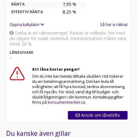
7,95 %
RÄNTA
8,25
%
EFFEKTIV RÄNTA
Öppna kalkylator
Så har vi räknat
Detta är ett räkneexempel. Räntan är indikativ, hör med
din säljare för exakt räntenivå. Kontantinsatsen måste vara
minst 20 %.
LÅNEGIVARE
-
Att låna kostar pengar!
Om du inte kan betala tillbaka skulden i tid riskerar
du en betalningsanmärkning. Det kan leda till
svårigheter att få hyra bostad, teckna abonnemang
och få nya lån. För stöd, vänd dig till budget- och
skuldrådgivningen i din kommun. Kontaktuppgifter
finns på
konsumentverket.se
.
Ansök om lånelöfte
Du kanske även gillar