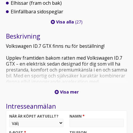
Elhissar (fram och bak)
Elinfällbara sidospeglar
Visa alla
(27)
Beskrivning
Volkswagen ID.7 GTX finns nu för beställning!
Upplev framtiden bakom ratten med Volkswagen ID.7
GTX – en elektrisk sedan designad för dig som vill ha
prestanda, komfort och premiumkänsla i en och samma
bil. Med en sportig och självsäker karaktär kombinerar
denna elbil imponerande acceleration med
imponerande räckvidd och banbrytande teknik.
Visa mer
Intresseanmälan
NÄR ÄR KÖPET AKTUELLT?
NAMN
*
E-POST
*
TELEFON