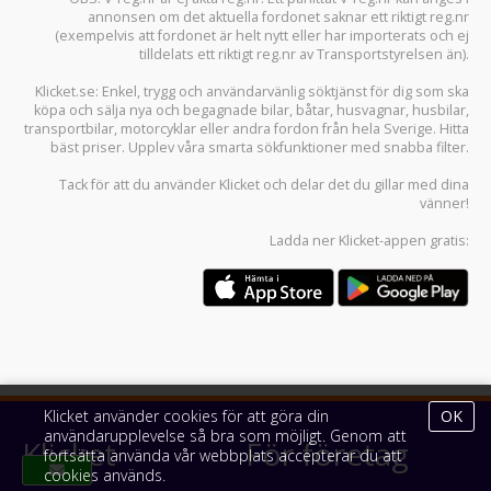
annonsen om det aktuella fordonet saknar ett riktigt reg.nr
(exempelvis att fordonet är helt nytt eller har importerats och ej
tilldelats ett riktigt reg.nr av Transportstyrelsen än).
Klicket.se
: Enkel, trygg och användarvänlig söktjänst för dig som ska
köpa och sälja
nya och begagnade bilar
,
båtar
,
husvagnar
,
husbilar
,
transportbilar
,
motorcyklar
eller andra fordon från hela Sverige. Hitta
bäst priser. Upplev våra smarta sökfunktioner med snabba filter.
Tack för att du använder
Klicket
och delar det du gillar med dina
vänner!
Ladda ner
Klicket-appen
gratis:
Klicket använder cookies för att göra din
OK
användarupplevelse så bra som möjligt. Genom att
Klicket
För företag
fortsätta använda vår webbplats accepterar du att
cookies används.