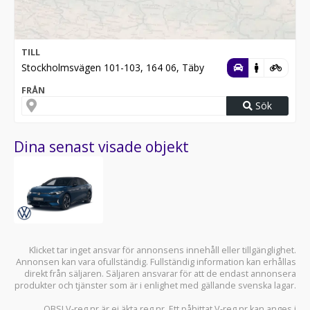
TILL
Stockholmsvägen 101-103, 164 06, Täby
FRÅN
Sök
Dina senast visade objekt
Klicket tar inget ansvar för annonsens innehåll eller tillgänglighet.
Annonsen kan vara ofullständig. Fullständig information kan erhållas
direkt från säljaren. Säljaren ansvarar för att de endast annonsera
produkter och tjänster som är i enlighet med gällande svenska lagar.
OBS! V-reg.nr är ej äkta reg.nr. Ett påhittat V-reg.nr kan anges i