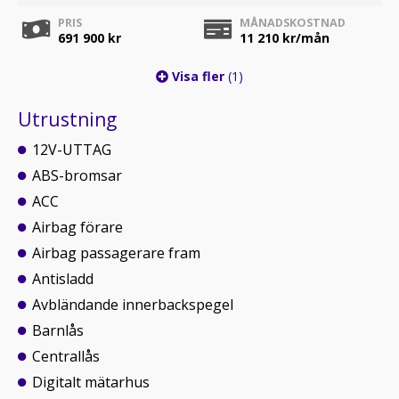
PRIS
MÅNADSKOSTNAD
691 900 kr
11 210
kr/mån
Visa fler
(1)
Utrustning
12V-UTTAG
ABS-bromsar
ACC
Airbag förare
Airbag passagerare fram
Antisladd
Avbländande innerbackspegel
Barnlås
Centrallås
Digitalt mätarhus