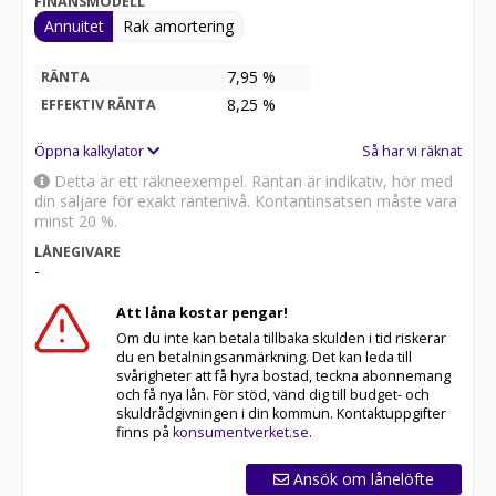
FINANSMODELL
Annuitet
Rak amortering
7,95 %
RÄNTA
8,25
%
EFFEKTIV RÄNTA
Öppna kalkylator
Så har vi räknat
Detta är ett räkneexempel. Räntan är indikativ, hör med
din säljare för exakt räntenivå. Kontantinsatsen måste vara
minst 20 %.
LÅNEGIVARE
-
Att låna kostar pengar!
Om du inte kan betala tillbaka skulden i tid riskerar
du en betalningsanmärkning. Det kan leda till
svårigheter att få hyra bostad, teckna abonnemang
och få nya lån. För stöd, vänd dig till budget- och
skuldrådgivningen i din kommun. Kontaktuppgifter
finns på
konsumentverket.se
.
Ansök om lånelöfte