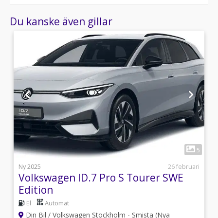
Du kanske även gillar
1
3
5
i
Ny 2025
26 februari
Volkswagen ID.7 Pro S Tourer SWE
Edition
El
Automat
Din Bil / Volkswagen Stockholm - Smista (Nya