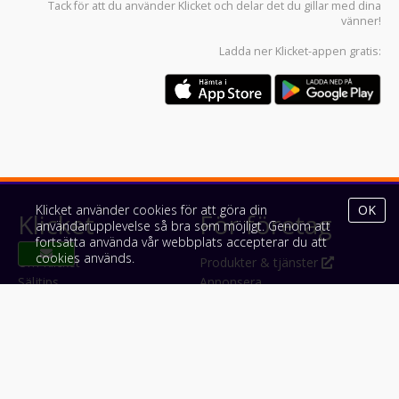
Tack för att du använder
Klicket
och delar det du gillar med dina
vänner!
Ladda ner
Klicket-appen
gratis:
Klicket använder cookies för att göra din
OK
Klicket
För företag
användarupplevelse så bra som möjligt. Genom att
fortsätta använda vår webbplats accepterar du att
cookies används.
Om Klicket
Produkter & tjänster
Säljtips
Annonsera
Kontakt & support
Bli kund hos Klicket
Press
Handlarlogin
Tyck till om Klicket