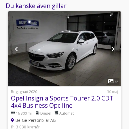
Du kanske även gillar
1
3
38
i
Begagnad 2020
30 maj
Opel Insignia Sports Tourer 2.0 CDTI
4x4 Business Opc line
16 300 mil
Diesel
Automat
Be-Ge Personbilar AB
fr. 3 030 kr/mån