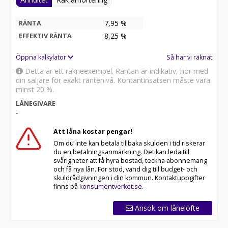
7,95 %
RÄNTA
8,25
%
EFFEKTIV RÄNTA
Öppna kalkylator
Så har vi räknat
Detta är ett räkneexempel. Räntan är indikativ, hör med
din säljare för exakt räntenivå. Kontantinsatsen måste vara
minst 20 %.
LÅNEGIVARE
-
Att låna kostar pengar!
Om du inte kan betala tillbaka skulden i tid riskerar
du en betalningsanmärkning. Det kan leda till
svårigheter att få hyra bostad, teckna abonnemang
och få nya lån. För stöd, vänd dig till budget- och
skuldrådgivningen i din kommun. Kontaktuppgifter
finns på
konsumentverket.se
.
Ansök om lånelöfte