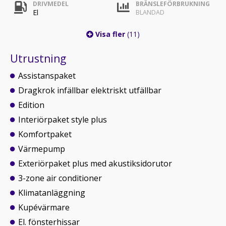
DRIVMEDEL
BRÄNSLEFÖRBRUKNING
El
BLANDAD
Visa fler
(11)
Utrustning
Assistanspaket
Dragkrok infällbar elektriskt utfällbar
Edition
Interiörpaket style plus
Komfortpaket
Värmepump
Exteriörpaket plus med akustiksidorutor
3-zone air conditioner
Klimatanläggning
Kupévärmare
El. fönsterhissar