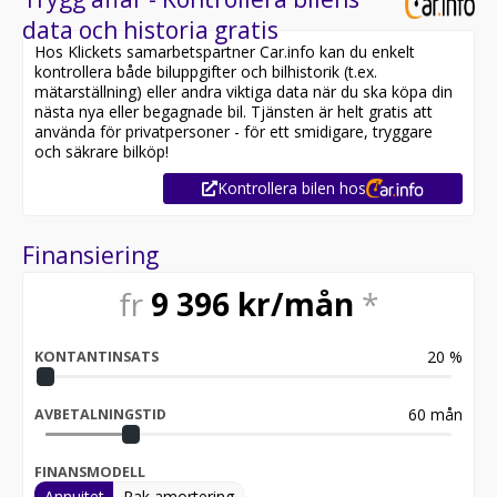
data och historia gratis
Hos Klickets samarbetspartner Car.info kan du enkelt
kontrollera både biluppgifter och bilhistorik (t.ex.
mätarställning) eller andra viktiga data när du ska köpa din
nästa nya eller begagnade bil. Tjänsten är helt gratis att
använda för privatpersoner - för ett smidigare, tryggare
och säkrare bilköp!
Kontrollera bilen hos
Finansiering
fr
9 396
kr/mån
*
20
%
KONTANTINSATS
60
mån
AVBETALNINGSTID
FINANSMODELL
Annuitet
Rak amortering