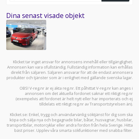
Dina senast visade objekt
Klicket tar inget ansvar för annonsens innehåll eller tillgänglighet.
Annonsen kan vara ofullständig. Fullständig information kan erhållas
direkt från säljaren. Säljaren ansvarar för att de endast annonsera
produkter och tjänster som är i enlighet med gällande svenska lagar.
OBS! V-reg.nr är ej äkta reg.nr. Ett påhittat V-reg.nr kan anges i
annonsen om det aktuella fordonet saknar ett riktigt reg.nr
(exempelvis att fordonet är helt nytt eller har importerats och ej
tilldelats ett riktigt reg.nr av Transportstyrelsen än).
Klicket.se
: Enkel, trygg och användarvänlig söktjänst för dig som ska
köpa och sälja
nya och begagnade bilar
,
båtar
,
husvagnar
,
husbilar
,
transportbilar
,
motorcyklar
eller andra fordon från hela Sverige. Hitta
bäst priser. Upplev våra smarta sökfunktioner med snabba filter.