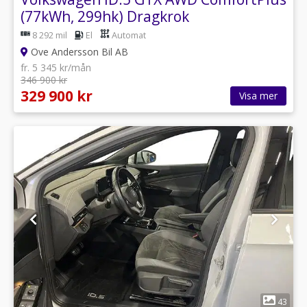
(77kWh, 299hk) Dragkrok
8 292 mil
El
Automat
Ove Andersson Bil AB
fr. 5 345 kr/mån
346 900 kr
329 900 kr
Visa mer
1
43