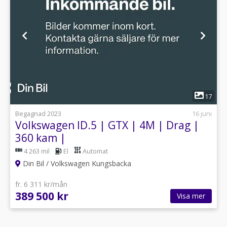
1
17
Begagnad 2023
16 juni
Volkswagen ID.5 | GTX | 4M | Drag |
360 kam |
4 263 mil
El
Automat
Din Bil / Volkswagen Kungsbacka
fr. 6 311 kr/mån
389 500 kr
Visa mer