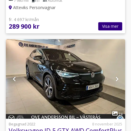
7 980 mil
El
Automat
Atteviks Personvagnar
fr. 4 697 kr/mån
289 900 kr
Visa mer
1
24
Begagnad 2022
8 november 2025
Volkswagen ID.5 GTX AWD ComfortPlus