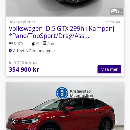
1
18
Begagnad 2023
28 februari
Volkswagen ID.5 GTX 299hk Kampanj
*Pano/TopSport/Drag/Ass...
8 070 mil
El
Automat
Atteviks Personvagnar
fr. 5 750 kr/mån
354 900 kr
Visa mer