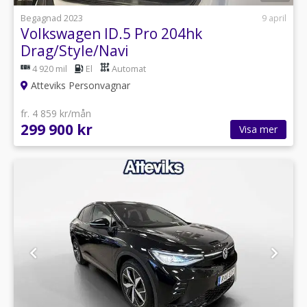
Begagnad 2023
9 april
Volkswagen ID.5 Pro 204hk
Drag/Style/Navi
4 920 mil
El
Automat
Atteviks Personvagnar
fr. 4 859 kr/mån
299 900 kr
Visa mer