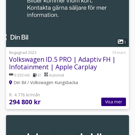
1
Begagnad 2023
19 mars
Volkswagen ID.5 PRO | Adaptiv FH |
Infotainment | Apple Carplay
9 250 mil
El
Automat
Din Bil / Volkswagen Kungsbacka
fr. 4 776 kr/mån
294 800 kr
Visa mer