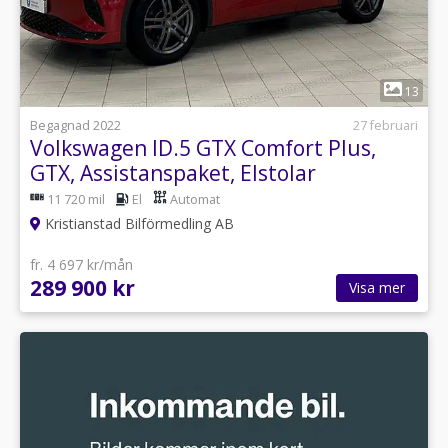
1
13
Begagnad 2022
27 februari
Volkswagen ID.5 GTX Comfort Plus,
GTX, Assistanspaket, Elstolar
11 720 mil
El
Automat
Kristianstad Bilförmedling AB
fr. 4 697 kr/mån
289 900 kr
Visa mer