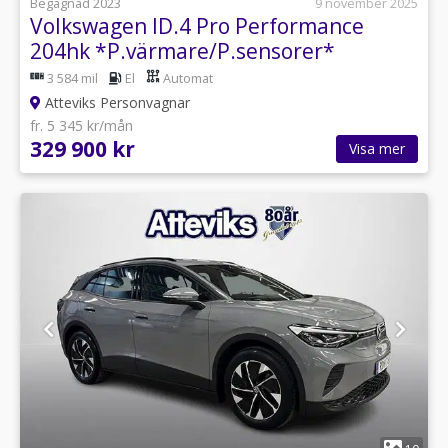
Begagnad 2023
9 november 2025
Volkswagen ID.4 Pro Performance
204hk *P.värmare/P.sensorer*
3 584 mil
El
Automat
Atteviks Personvagnar
fr. 5 345 kr/mån
329 900 kr
Visa mer
1