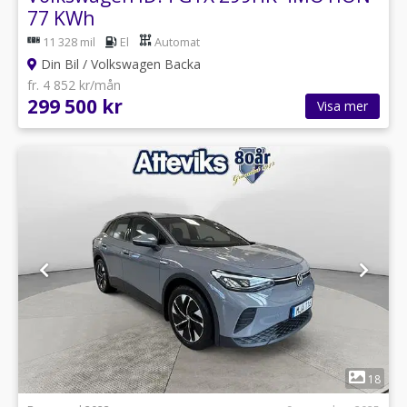
77 KWh
11 328 mil
El
Automat
Din Bil / Volkswagen Backa
fr. 4 852 kr/mån
299 500 kr
Visa mer
1
18