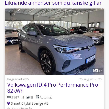
Liknande annonser som du kanske gillar
1
17
Begagnad 2022
25 augusti 2025
Volkswagen ID.4 Pro Performance Pro
82kWh
5 637 mil
El
Automat
Smart Citybil Sverige AB
fr. 4 972 kr/mån