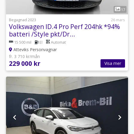
1
17
Begagnad 2023
26 mars
Volkswagen ID.4 Pro Perf 204hk *94%
batteri /Style pkt/Dr...
15 500 mil
El
Automat
Atteviks Personvagnar
fr. 3 710 kr/mån
229 000 kr
Visa mer