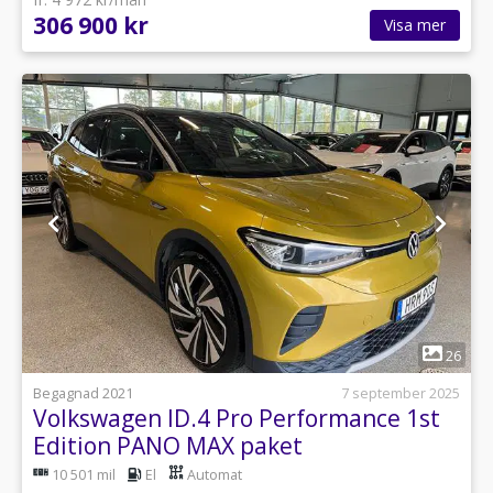
306 900 kr
Visa mer
1
26
Begagnad 2021
7 september 2025
Volkswagen ID.4 Pro Performance 1st
Edition PANO MAX paket
10 501 mil
El
Automat