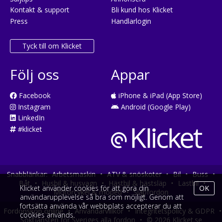
Kontakt & support
Bli kund hos Klicket
Press
Handlarlogin
Tyck till om Klicket
Följ oss
Appar
Facebook
iPhone & iPad (App Store)
Instagram
Android (Google Play)
LinkedIn
#klicket
Snabblänkar:
Arbetsmaskin
•
ATV & snöskoter
•
Bil
•
Buss
•
Båt
•
Husbil & husvagn
•
Hästbil & hästsläp
•
Lastbil
•
Klicket använder cookies för att göra din
OK
Motorcykel & moped
•
Släpfordon
användarupplevelse så bra som möjligt. Genom att
fortsätta använda vår webbplats accepterar du att
Fordonsköp online
•
Användarvillkor
•
Integritetspolicy & GDPR
•
cookies används.
Söktjänsten för Sveriges alla fordon
•
© 2026 Klicket.se