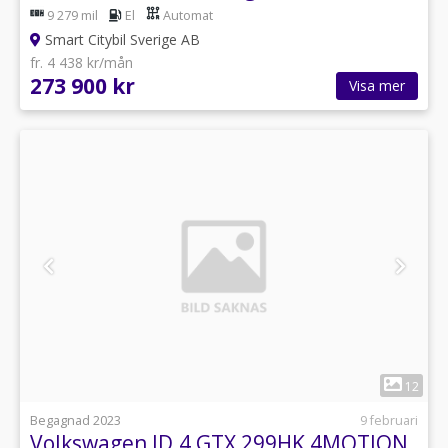
9 279 mil
El
Automat
Smart Citybil Sverige AB
fr. 4 438 kr/mån
273 900 kr
Visa mer
1
12
Begagnad 2023
9 februari
Volkswagen ID.4 GTX 299HK 4MOTION