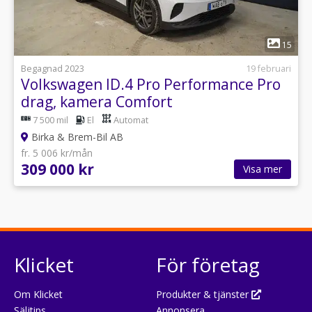
1
15
Begagnad 2023
19 februari
Volkswagen ID.4 Pro Performance Pro
drag, kamera Comfort
7 500 mil
El
Automat
Birka & Brem-Bil AB
fr. 5 006 kr/mån
309 000 kr
Visa mer
Klicket
För företag
Om Klicket
Produkter & tjänster
Säljtips
Annonsera