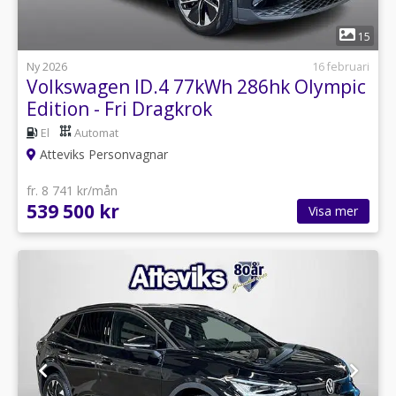
1
15
Ny 2026
16 februari
Volkswagen ID.4 77kWh 286hk Olympic
Edition - Fri Dragkrok
El
Automat
Atteviks Personvagnar
fr. 8 741 kr/mån
539 500 kr
Visa mer