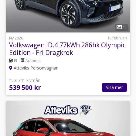
1
11
Ny 2026
16 februari
Volkswagen ID.4 77kWh 286hk Olympic
Edition - Fri Dragkrok
El
Automat
Atteviks Personvagnar
fr. 8 741 kr/mån
539 500 kr
Visa mer