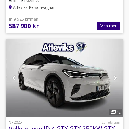
El
Automat
Atteviks Personvagnar
fr. 9 525 kr/mån
587 900 kr
Visa mer
1
42
Ny 2025
23 februari
Volkswagen ID.4 GTX GTX 250KW GTX