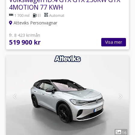
4MOTION 77 KWH
1 700 mil
El
Automat
Atteviks Personvagnar
fr. 8 423 kr/mån
519 900 kr
Visa mer
1
16