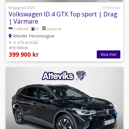
Begagnad 2023
16 februari
Volkswagen ID.4 GTX Top sport | Drag
| Värmare
5 400 mil
El
Automat
Atteviks Personvagnar
fr. 6 479 kr/mån
419 900 kr
399 900 kr
Visa mer