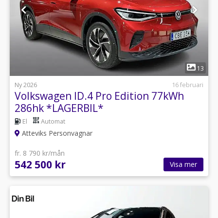
1
13
Ny 2026
16 februari
Volkswagen ID.4 Pro Edition 77kWh
286hk *LAGERBIL*
El
Automat
Atteviks Personvagnar
fr. 8 790 kr/mån
542 500 kr
Visa mer