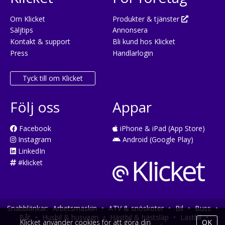
Om Klicket
Produkter & tjänster
Säljtips
Annonsera
Kontakt & support
Bli kund hos Klicket
Press
Handlarlogin
Tyck till om Klicket
Följ oss
Appar
Facebook
iPhone & iPad (App Store)
Instagram
Android (Google Play)
LinkedIn
#klicket
Snabblänkar:
Arbetsmaskin
•
ATV & snöskoter
•
Bil
•
Buss
•
Båt
•
Husbil & husvagn
•
Hästbil & hästsläp
•
Lastbil
•
Klicket använder cookies för att göra din
OK