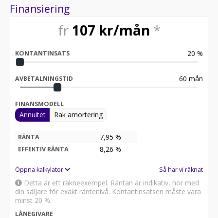
Kontakta oss på 08-503 351 00 / salesvw@aftenbil.se Ni
Finansiering
hittar oss även på www.facebook.com/aftenbil
#aftenbil #Volkswagen #Dasweltauto #Garanti #MRF
fr
107
kr/mån
*
#Begagnat #Service #Nybil #ID3
20
%
KONTANTINSATS
60
mån
AVBETALNINGSTID
FINANSMODELL
Annuitet
Rak amortering
7,95 %
RÄNTA
8,26
%
EFFEKTIV RÄNTA
Öppna kalkylator
Så har vi räknat
Detta är ett räkneexempel. Räntan är indikativ, hör med
din säljare för exakt räntenivå. Kontantinsatsen måste vara
minst 20 %.
LÅNEGIVARE