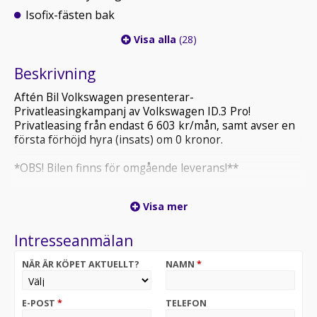
Isofix-fästen bak
Visa alla
(28)
Beskrivning
Aftén Bil Volkswagen presenterar-
Privatleasingkampanj av Volkswagen ID.3 Pro!
Privatleasing från endast 6 603 kr/mån, samt avser en
första förhöjd hyra (insats) om 0 kronor.
*OBS! Bilen finns för omgående leverans!**
Nu är det enklare än någonsin att köra den miljövänliga
Visa mer
och tekniskt avancerade Nya Volkswagen ID.3. Med vårt
exklusiva privatleasingerbjudande kan du äga Nya
Intresseanmälan
Volkswagen ID.3 till ett oslagbart pris från endast 3895
kr/månad. Det är din biljett till en hållbar framtid,
NÄR ÄR KÖPET AKTUELLT?
NAMN
*
levererad till ett överkomligt pris.
Nya Volkswagen ID.3 är inte bara en bil; det är en
E-POST
*
TELEFON
revolutionerande körupplevelse. Med imponerande