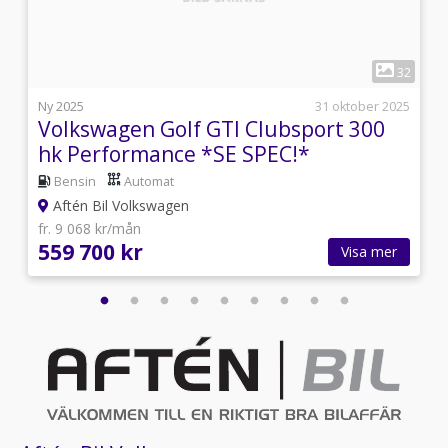
1
3
32
l
Ny 2025
31 oktober 2025
Volkswagen Golf GTI Clubsport 300
hk Performance *SE SPEC!*
Bensin
Automat
Aftén Bil Volkswagen
fr. 9 068 kr/mån
559 700 kr
Visa mer