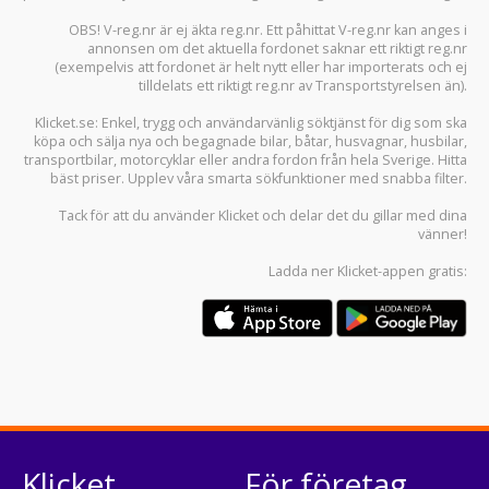
OBS! V-reg.nr är ej äkta reg.nr. Ett påhittat V-reg.nr kan anges i
annonsen om det aktuella fordonet saknar ett riktigt reg.nr
(exempelvis att fordonet är helt nytt eller har importerats och ej
tilldelats ett riktigt reg.nr av Transportstyrelsen än).
Klicket.se
: Enkel, trygg och användarvänlig söktjänst för dig som ska
köpa och sälja
nya och begagnade bilar
,
båtar
,
husvagnar
,
husbilar
,
transportbilar
,
motorcyklar
eller andra fordon från hela Sverige. Hitta
bäst priser. Upplev våra smarta sökfunktioner med snabba filter.
Tack för att du använder
Klicket
och delar det du gillar med dina
vänner!
Ladda ner
Klicket-appen
gratis:
Klicket
För företag