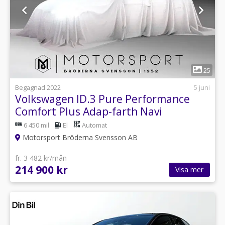
1
25
Begagnad 2022
5 juni
Volkswagen ID.3 Pure Performance
Comfort Plus Adap-farth Navi
Värmepump
6 450 mil
El
Automat
Motorsport Bröderna Svensson AB
fr. 3 482 kr/mån
214 900 kr
Visa mer