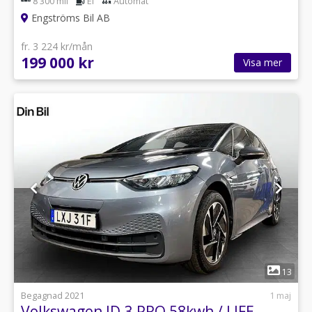
8 300 mil
El
Automat
Engströms Bil AB
fr. 3 224 kr/mån
199 000 kr
Visa mer
1
13
Begagnad 2021
1 maj
Volkswagen ID.3 PRO 58kwh / LIFE