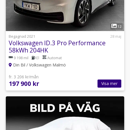
1
12
Begagnad 2021
28 maj
Volkswagen ID.3 Pro Performance
58kWh 204HK
9 198 mil
El
Automat
Din Bil / Volkswagen Malmö
fr. 3 206 kr/mån
197 900 kr
Visa mer