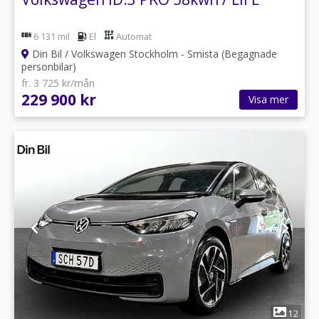
6 131 mil
El
Automat
Din Bil / Volkswagen Stockholm - Smista (Begagnade
personbilar)
fr. 3 725 kr/mån
229 900 kr
Visa mer
1
12