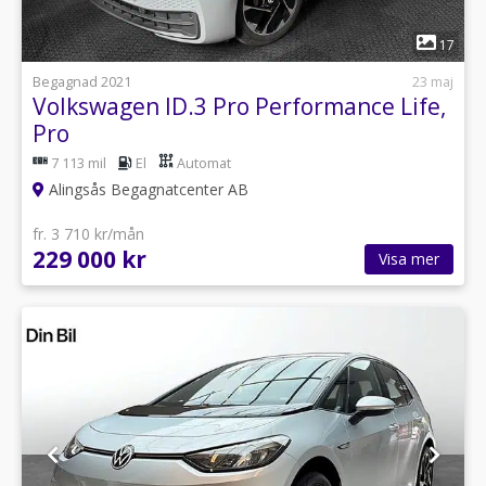
1
17
Begagnad 2021
23 maj
Volkswagen ID.3 Pro Performance Life,
Pro
7 113 mil
El
Automat
Alingsås Begagnatcenter AB
fr. 3 710 kr/mån
229 000 kr
Visa mer