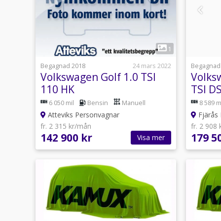
1
Begagnad 2018
24 mars 2022
Begagnad
Volkswagen Golf 1.0 TSI
Volks
110 HK
TSI DS
125hk
6 050 mil
Bensin
Manuell
8 589 m
Atteviks Personvagnar
Fjärås 
fr. 2 315 kr/mån
fr. 2 908
142 900 kr
179 5
Visa mer