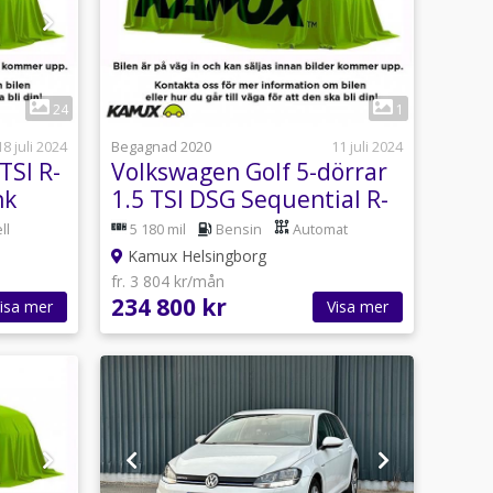
24
1
18 juli 2024
Begagnad 2020
11 juli 2024
TSI R-
Volkswagen Golf 5-dörrar
hk
1.5 TSI DSG Sequential R-
Line Pluspaket 150hk
ll
5 180 mil
Bensin
Automat
Kamux Helsingborg
fr. 3 804 kr/mån
234 800 kr
isa mer
Visa mer