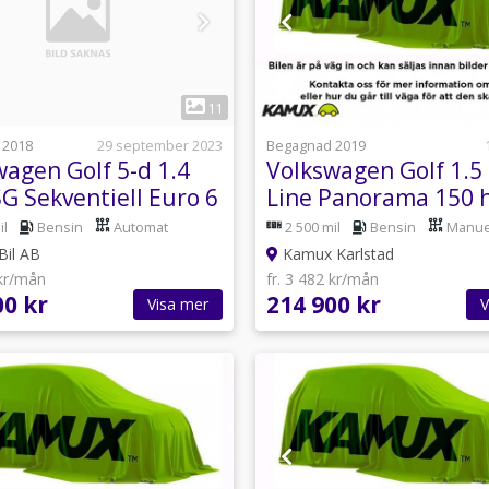
1
1
11
 2018
29 september 2023
Begagnad 2019
wagen Golf 5-d 1.4
Volkswagen Golf 1.5 
G Sekventiell Euro 6
Line Panorama 150 
il
Bensin
Automat
2 500 mil
Bensin
Manue
Bil AB
Kamux Karlstad
 kr/mån
fr. 3 482 kr/mån
00 kr
214 900 kr
Visa mer
V