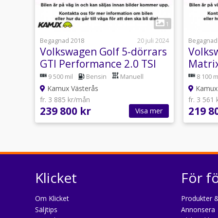
1
Begagnad 2018
20 juli 2024
Begagnad
Volkswagen Golf 5-dörrars
Volks
GTI Performance 2.0 TSI
Matri
Drag Backkamera 245hk
9 500 mil
Bensin
Manuell
8 100 m
Kamux Västerås
Kamux
fr. 3 885 kr/mån
fr. 3 561
239 800 kr
219 8
Visa mer
Klicket
För f
Om Klicket
Produkter &
Säljtips
Annonsera