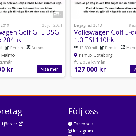
1
1
 2019
20 juli 2024
Begagnad 2018
9 a
wagen Golf GTE DSG
Volkswagen Golf 5-d
x 204hk
1.0 TSI 110hk
il
Bensin
Automat
13 800 mil
Bensin
Manu
 Malmö
Kamux Göteborg
 kr/mån
fr. 2 058 kr/mån
00 kr
127 000 kr
Visa mer
V
öretag
Följ oss
 tjänster
Facebook
Instagram