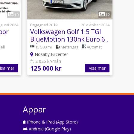
1
19
12
ugusti 2024
Begagnad 2019
20 oktober 2024
oor
Volkswagen Golf 1.5 TGI
BlueMotion 130hk Euro 6 ,
1 Ägare
ell
15 500 mil
Metangas
Automat
Nosaby Bilcenter
fr. 2 025 kr/mån
125 000 kr
isa mer
Visa mer
Appar
iPhone & iPad (App Store)
Android (Google Play)