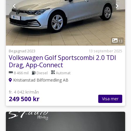
1
13
Begagnad 2023
13 september 2025
Volkswagen Golf Sportscombi 2.0 TDI
Drag, App-Connect
8 466 mil
Diesel
Automat
Kristianstad Bilförmedling AB
fr. 4 042 kr/mån
249 500 kr
Visa mer