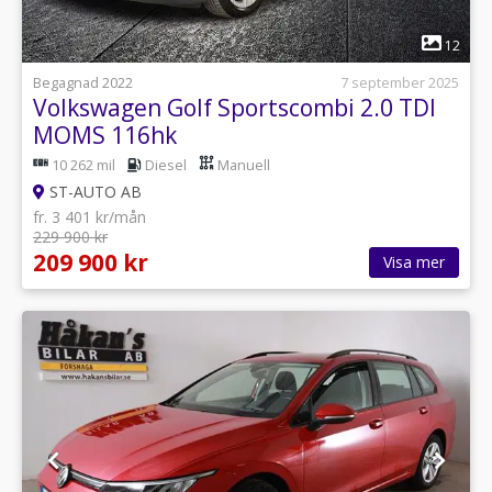
1
12
Begagnad 2022
7 september 2025
Volkswagen Golf Sportscombi 2.0 TDI
MOMS 116hk
10 262 mil
Diesel
Manuell
ST-AUTO AB
fr. 3 401 kr/mån
229 900 kr
209 900 kr
Visa mer