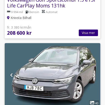
Life CarPlay Moms 131hk
9 994 mil
Bensin
Automat
Knivsta Bilhall
fr. 3 380 kr/mån
208 600 kr
Visa mer
1
40