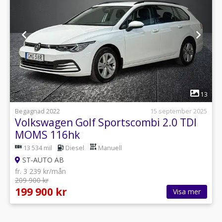
1
13
Begagnad 2022
15 september 2025
Volkswagen Golf Sportscombi 2.0 TDI
MOMS 116hk
13 534 mil
Diesel
Manuell
ST-AUTO AB
fr. 3 239 kr/mån
209 900 kr
199 900 kr
Visa mer