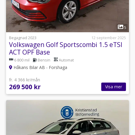
1
5
Begagnad 2023
12 september 2025
Volkswagen Golf Sportscombi 1.5 eTSI
ACT OPF Base
6 800 mil
Bensin
Automat
Håkans Bilar AB - Forshaga
fr. 4 366 kr/mån
269 500 kr
Visa mer