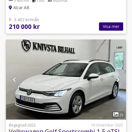
3 400 mil
CNG
Automat
Alcar AB
fr. 3 402 kr/mån
210 000 kr
Visa mer
1
25
Begagnad 2022
19 november 2025
Volkswagen Golf Sportscombi 1.5 eTSI