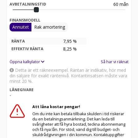
60
mån
AVBETALNINGSTID
FINANSMODELL
Annuitet
Rak amortering
7,95 %
RÄNTA
8,25
%
EFFEKTIV RÄNTA
Öppna kalkylator
Så har vi räknat
Detta är ett räkneexempel. Räntan är indikativ, hör med
din säljare för exakt räntenivå. Kontantinsatsen måste vara
minst 20 %.
LÅNEGIVARE
-
Att låna kostar pengar!
Om du inte kan betala tillbaka skulden i tid riskerar
du en betalningsanmärkning. Det kan leda till
svårigheter att få hyra bostad, teckna abonnemang
och få nya lån. För stöd, vänd dig till budget- och
skuldrådgivningen i din kommun. Kontaktuppgifter