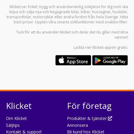
Klicket.se
: Enkel, trygg och användarvänlig söktjänst för dig som ska
köpa och sälja
nya och begagnade bilar
,
båtar
,
husvagnar
,
husbilar
,
transportbilar
,
motorcyklar
eller andra fordon från hela Sverige. Hitta
bäst priser. Upplev våra smarta sökfunktioner med snabba filter.
Tack för att du använder
Klicket
och delar det du gillar med dina
vänner!
Ladda ner
Klicket-appen
gratis:
Klicket
För företag
Om Klicket
Produkter & tjänster
Säljtips
Annonsera
Kontakt & support
Bli kund hos Klicket