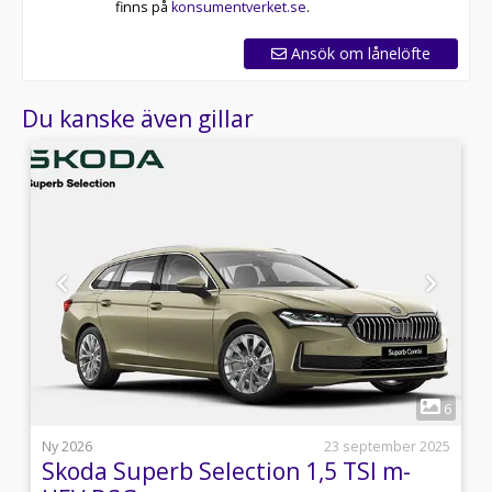
finns på
konsumentverket.se
.
Ansök om lånelöfte
Du kanske även gillar
1
3
6
5
Ny 2026
23 september 2025
Skoda Superb Selection 1,5 TSI m-