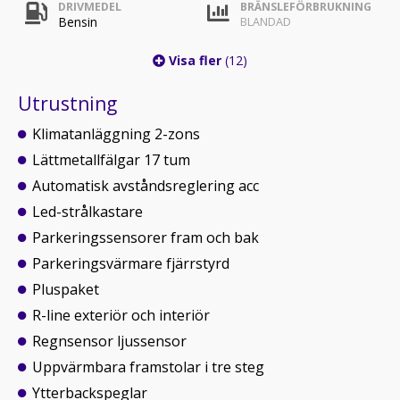
DRIVMEDEL
BRÄNSLEFÖRBRUKNING
Bensin
BLANDAD
Visa fler
(12)
Utrustning
Klimatanläggning 2-zons
Lättmetallfälgar 17 tum
Automatisk avståndsreglering acc
Led-strålkastare
Parkeringssensorer fram och bak
Parkeringsvärmare fjärrstyrd
Pluspaket
R-line exteriör och interiör
Regnsensor ljussensor
Uppvärmbara framstolar i tre steg
Ytterbackspeglar