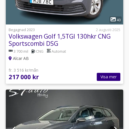
1
40
Begagnad 2023
2 augusti 2025
Volkswagen Golf 1,5TGI 130hkr CNG
Sportscombi DSG
3 700 mil
CNG
Automat
Alcar AB
fr. 3 516 kr/mån
217 000 kr
Visa mer