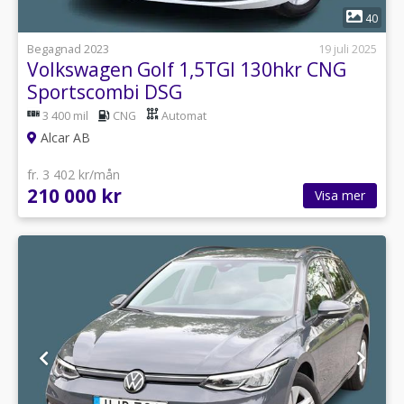
1
40
Begagnad 2023
19 juli 2025
Volkswagen Golf 1,5TGI 130hkr CNG
Sportscombi DSG
3 400 mil
CNG
Automat
Alcar AB
fr. 3 402 kr/mån
210 000 kr
Visa mer