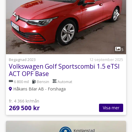
1
5
Begagnad 2023
12 september 2025
Volkswagen Golf Sportscombi 1.5 eTSI
ACT OPF Base
6 800 mil
Bensin
Automat
Håkans Bilar AB - Forshaga
fr. 4 366 kr/mån
269 500 kr
Visa mer