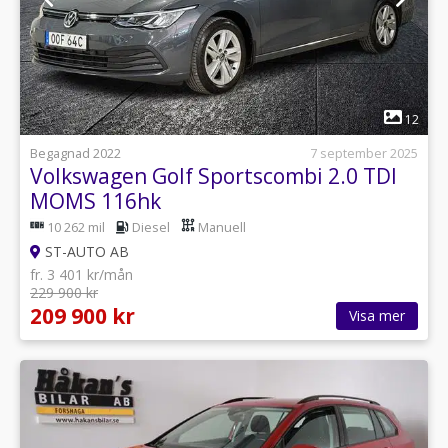
1
12
Begagnad 2022
7 september 2025
Volkswagen Golf Sportscombi 2.0 TDI
MOMS 116hk
10 262 mil
Diesel
Manuell
ST-AUTO AB
fr. 3 401 kr/mån
229 900 kr
209 900 kr
Visa mer