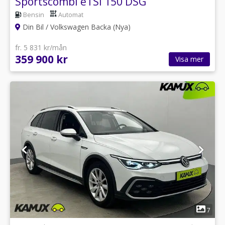
Sportscombi eTSI 150 DSG
Bensin
Automat
Din Bil / Volkswagen Backa (Nya)
fr. 5 831 kr/mån
359 900 kr
Visa mer
1
7