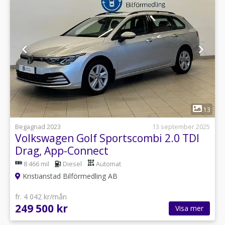
1
13
Begagnad 2023
13 september 2025
Volkswagen Golf Sportscombi 2.0 TDI
Drag, App-Connect
8 466 mil
Diesel
Automat
Kristianstad Bilförmedling AB
fr. 4 042 kr/mån
249 500 kr
Visa mer