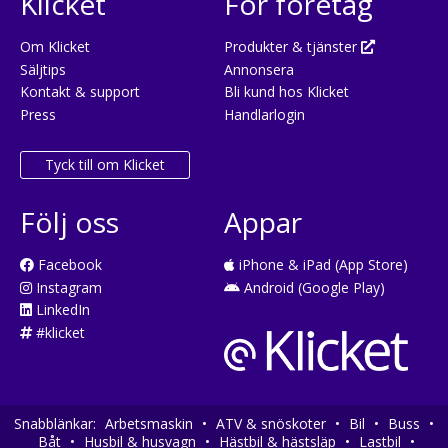
Klicket
För företag
Om Klicket
Produkter & tjänster
Säljtips
Annonsera
Kontakt & support
Bli kund hos Klicket
Press
Handlarlogin
Tyck till om Klicket
Följ oss
Appar
Facebook
iPhone & iPad (App Store)
Instagram
Android (Google Play)
LinkedIn
#klicket
Snabblänkar:
Arbetsmaskin
•
ATV & snöskoter
•
Bil
•
Buss
•
Båt
•
Husbil & husvagn
•
Hästbil & hästsläp
•
Lastbil
•