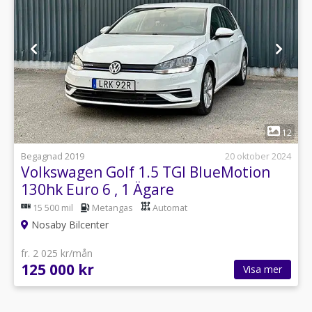
1
12
Begagnad 2019
20 oktober 2024
Volkswagen Golf 1.5 TGI BlueMotion
130hk Euro 6 , 1 Ägare
15 500 mil
Metangas
Automat
Nosaby Bilcenter
fr. 2 025 kr/mån
125 000 kr
Visa mer