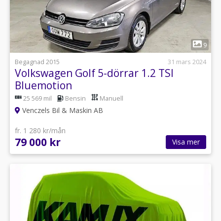
1
9
Begagnad 2015
31 mars 2024
Volkswagen Golf 5-dörrar 1.2 TSI
Bluemotion
25 569 mil
Bensin
Manuell
Venczels Bil & Maskin AB
fr. 1 280 kr/mån
79 000 kr
Visa mer