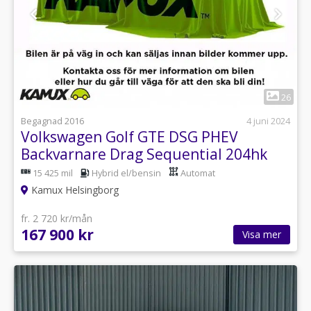
1
26
Begagnad 2016
4 juni 2024
Volkswagen Golf GTE DSG PHEV
Backvarnare Drag Sequential 204hk
15 425 mil
Hybrid el/bensin
Automat
Kamux Helsingborg
fr. 2 720 kr/mån
167 900 kr
Visa mer