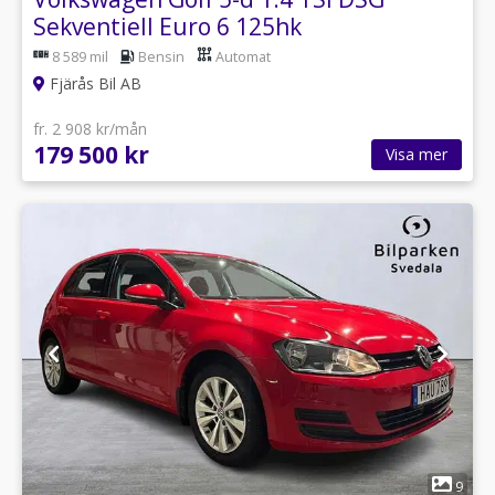
Sekventiell Euro 6 125hk
8 589 mil
Bensin
Automat
Fjärås Bil AB
fr. 2 908 kr/mån
179 500 kr
Visa mer
1
9