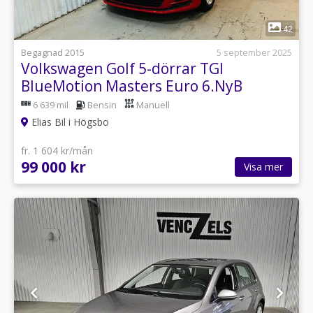
1
42
Begagnad 2015
5 september 2025
Volkswagen Golf 5-dörrar TGI
BlueMotion Masters Euro 6.NyB
6 639 mil
Bensin
Manuell
Elias Bil i Högsbo
fr. 1 604 kr/mån
99 000 kr
Visa mer