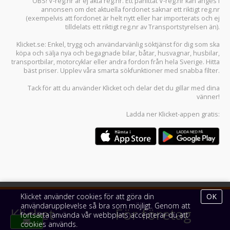
OBS! V-reg.nr är ej äkta reg.nr. Ett påhittat V-reg.nr kan anges i
annonsen om det aktuella fordonet saknar ett riktigt reg.nr
(exempelvis att fordonet är helt nytt eller har importerats och ej
tilldelats ett riktigt reg.nr av Transportstyrelsen än).
Klicket.se
: Enkel, trygg och användarvänlig söktjänst för dig som ska
köpa och sälja
nya och begagnade bilar
,
båtar
,
husvagnar
,
husbilar
,
transportbilar
,
motorcyklar
eller andra fordon från hela Sverige. Hitta
bäst priser. Upplev våra smarta sökfunktioner med snabba filter.
Tack för att du använder
Klicket
och delar det du gillar med dina
vänner!
Ladda ner
Klicket-appen
gratis:
Klicket använder cookies för att göra din
OK
användarupplevelse så bra som möjligt. Genom att
Klicket
För företag
fortsätta använda vår webbplats accepterar du att
cookies används.