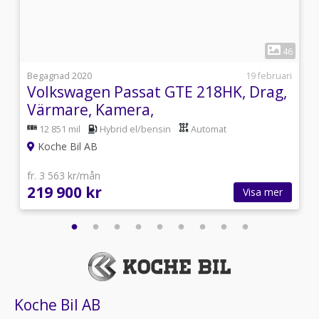
1
5
46
i
Begagnad 2020
19 februari
Volkswagen Passat GTE 218HK, Drag,
Värmare, Kamera,
12 851 mil
Hybrid el/bensin
Automat
Koche Bil AB
fr. 3 563 kr/mån
219 900 kr
Visa mer
Koche Bil AB