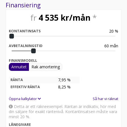
Finansiering
fr
4 535
kr/mån
*
20
%
KONTANTINSATS
60
mån
AVBETALNINGSTID
FINANSMODELL
Annuitet
Rak amortering
7,95 %
RÄNTA
8,25
%
EFFEKTIV RÄNTA
Öppna kalkylator
Så har vi räknat
Detta är ett räkneexempel. Räntan är indikativ, hör med
din säljare för exakt räntenivå. Kontantinsatsen måste vara
minst 20 %.
LÅNEGIVARE