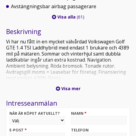
Avstängningsbar airbag passagerare
Visa alla
(61)
Beskrivning
Vi har nu fått in en mycket välvårdad Volkswagen Golf
GTE 1.4 TSI Laddhybrid med endast 1 brukare och 4389
mil på mätaren. Sommar och vinterhjul samt dubbla
laddkablar ingår utan extra kostnad. Navigation.
Ambient belysning. Röda bromsok. Tonade rutor.
Avdragsgill moms = Leasebar för företag. Finansiering
med endast 4,99% Ränta.
Visa mer
Välkommen in till Koche Bil AB
MRF-ansluten handlare
Intresseanmälan
NÄR ÄR KÖPET AKTUELLT?
NAMN
*
E-POST
*
TELEFON