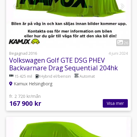
1
26
Begagnad 2016
4 juni 2024
Volkswagen Golf GTE DSG PHEV
Backvarnare Drag Sequential 204hk
15 425 mil
Hybrid el/bensin
Automat
Kamux Helsingborg
fr. 2 720 kr/mån
167 900 kr
Visa mer