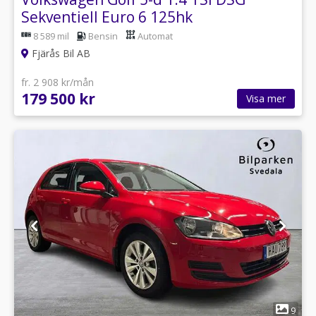
Sekventiell Euro 6 125hk
8 589 mil
Bensin
Automat
Fjärås Bil AB
fr. 2 908 kr/mån
179 500 kr
Visa mer
1
9