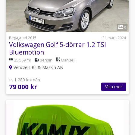
1
9
Begagnad 2015
31 mars 2024
Volkswagen Golf 5-dörrar 1.2 TSI
Bluemotion
25 569 mil
Bensin
Manuell
Venczels Bil & Maskin AB
fr. 1 280 kr/mån
79 000 kr
Visa mer