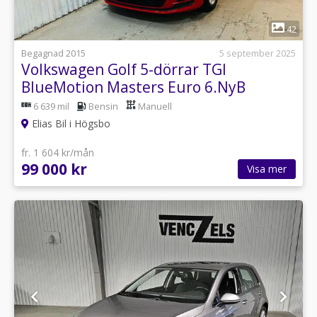
1
42
Begagnad 2015
5 september 2025
Volkswagen Golf 5-dörrar TGI
BlueMotion Masters Euro 6.NyB
6 639 mil
Bensin
Manuell
Elias Bil i Högsbo
fr. 1 604 kr/mån
99 000 kr
Visa mer