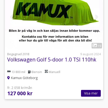
1
19
Begagnad 2018
9 augusti 2024
Volkswagen Golf 5-door 1.0 TSI 110hk
13 800 mil
Bensin
Manuell
Kamux Göteborg
fr. 2 058 kr/mån
127 000 kr
Visa mer