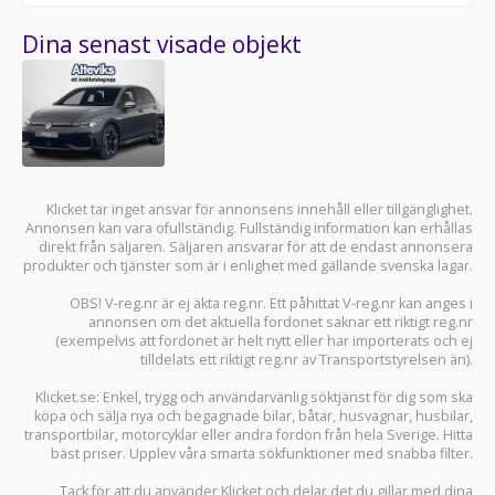
Dina senast visade objekt
Klicket tar inget ansvar för annonsens innehåll eller tillgänglighet.
Annonsen kan vara ofullständig. Fullständig information kan erhållas
direkt från säljaren. Säljaren ansvarar för att de endast annonsera
produkter och tjänster som är i enlighet med gällande svenska lagar.
OBS! V-reg.nr är ej äkta reg.nr. Ett påhittat V-reg.nr kan anges i
annonsen om det aktuella fordonet saknar ett riktigt reg.nr
(exempelvis att fordonet är helt nytt eller har importerats och ej
tilldelats ett riktigt reg.nr av Transportstyrelsen än).
Klicket.se
: Enkel, trygg och användarvänlig söktjänst för dig som ska
köpa och sälja
nya och begagnade bilar
,
båtar
,
husvagnar
,
husbilar
,
transportbilar
,
motorcyklar
eller andra fordon från hela Sverige. Hitta
bäst priser. Upplev våra smarta sökfunktioner med snabba filter.
Tack för att du använder
Klicket
och delar det du gillar med dina