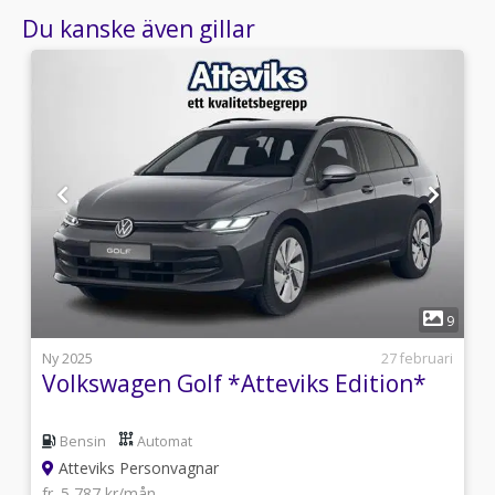
Du kanske även gillar
1
4
9
l
Ny 2025
27 februari
Volkswagen Golf *Atteviks Edition*
Bensin
Automat
Atteviks Personvagnar
fr. 5 787 kr/mån