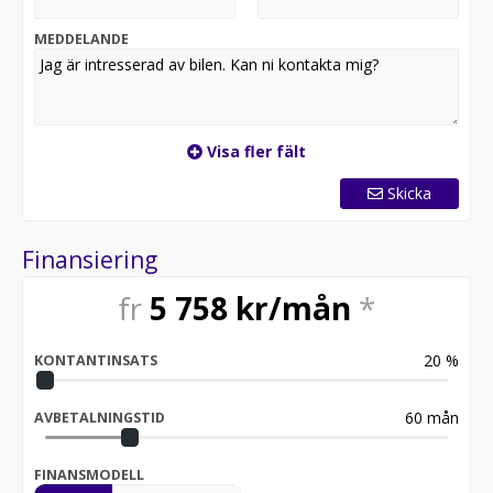
Reservation för slutförsäljning.
MEDDELANDE
Visa fler fält
Skicka
Finansiering
fr
5 758
kr/mån
*
20
%
KONTANTINSATS
60
mån
AVBETALNINGSTID
FINANSMODELL