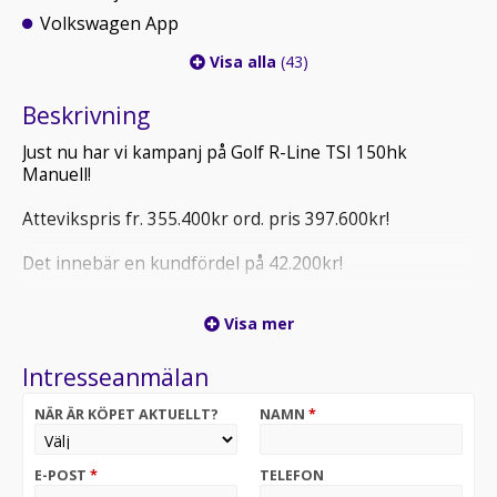
Volkswagen App
Visa alla
(43)
Beskrivning
Just nu har vi kampanj på Golf R-Line TSI 150hk
Manuell!
Attevikspris fr. 355.400kr ord. pris 397.600kr!
Det innebär en kundfördel på 42.200kr!
Vid intresse kontakta oss säljare på Atteviks Nässjö på
Visa mer
0380-55 63 00.
Intresseanmälan
Varmt välkommen till Atteviks Nässjö!
NÄR ÄR KÖPET AKTUELLT?
NAMN
*
Öppettider | Mån-Fre 9-18 | Lör 10-14
Observera att bilen på bilderna kan vara extrautrustad.
E-POST
*
TELEFON