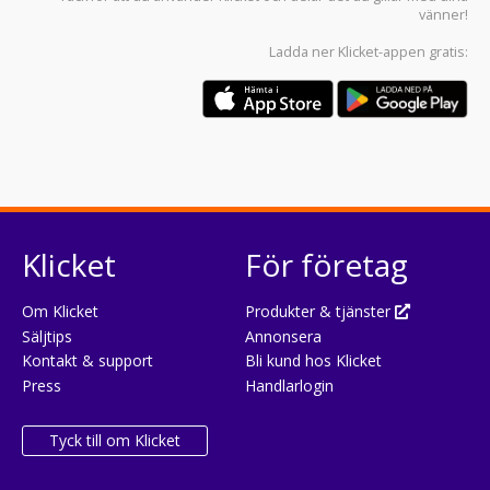
vänner!
Ladda ner
Klicket-appen
gratis:
Klicket
För företag
Om Klicket
Produkter & tjänster
Säljtips
Annonsera
Kontakt & support
Bli kund hos Klicket
Press
Handlarlogin
Tyck till om Klicket