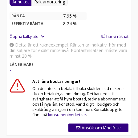
Annuitet
Rak amortering
7,95 %
RÄNTA
8,24
%
EFFEKTIV RÄNTA
Öppna kalkylator
Så har vi räknat
Detta är ett räkneexempel. Räntan är indikativ, hör med
din säljare för exakt räntenivå. Kontantinsatsen måste vara
minst 20 %.
LÅNEGIVARE
-
Att låna kostar pengar!
Om du inte kan betala tillbaka skulden i tid riskerar
du en betalningsanmärkning. Det kan leda till
svårigheter att få hyra bostad, teckna abonnemang
och få nya lån. För stöd, vänd dig till budget- och
skuldrådgivningen i din kommun. Kontaktuppgifter
finns på
konsumentverket.se
.
Ansök om lånelöfte