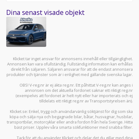
Dina senast visade objekt
Klicket tar inget ansvar för annonsens innehåll eller tillgänglighet.
Annonsen kan vara ofullständig. Fullständig information kan erhållas
direkt från säljaren. Säljaren ansvarar för att de endast annonsera
produkter och tjänster som är i enlighet med gällande svenska lagar.
OBS! V-reg.nr är ej äkta reg.nr. Ett påhittat V-reg.nr kan anges i
annonsen om det aktuella fordonet saknar ett riktigt reg.nr
(exempelvis att fordonet är helt nytt eller har importerats och ej
tilldelats ett riktigt reg.nr av Transportstyrelsen än).
Klicket.se
: Enkel, trygg och användarvänlig söktjänst för dig som ska
köpa och sälja
nya och begagnade bilar
,
båtar
,
husvagnar
,
husbilar
,
transportbilar
,
motorcyklar
eller andra fordon från hela Sverige. Hitta
bäst priser. Upplev våra smarta sökfunktioner med snabba filter.
Tack för att du använder
Klicket
och delar det du gillar med dina