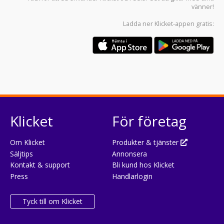
vänner!
Ladda ner
Klicket-appen
gratis:
Klicket
För företag
Om Klicket
Produkter & tjänster
Säljtips
Annonsera
Kontakt & support
Bli kund hos Klicket
Press
Handlarlogin
Tyck till om Klicket