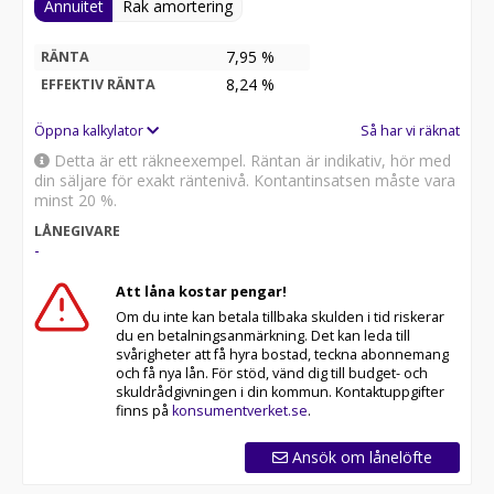
Annuitet
Rak amortering
7,95 %
RÄNTA
8,24
%
EFFEKTIV RÄNTA
Öppna kalkylator
Så har vi räknat
Detta är ett räkneexempel. Räntan är indikativ, hör med
din säljare för exakt räntenivå. Kontantinsatsen måste vara
minst 20 %.
LÅNEGIVARE
-
Att låna kostar pengar!
Om du inte kan betala tillbaka skulden i tid riskerar
du en betalningsanmärkning. Det kan leda till
svårigheter att få hyra bostad, teckna abonnemang
och få nya lån. För stöd, vänd dig till budget- och
skuldrådgivningen i din kommun. Kontaktuppgifter
finns på
konsumentverket.se
.
Ansök om lånelöfte