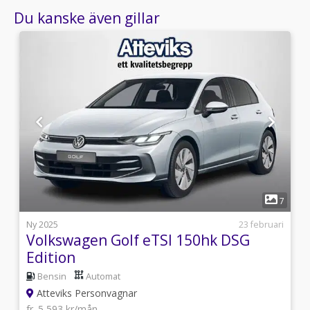
Du kanske även gillar
1
4
7
l
Ny 2025
23 februari
Volkswagen Golf eTSI 150hk DSG
Edition
Bensin
Automat
Atteviks Personvagnar
fr. 5 593 kr/mån