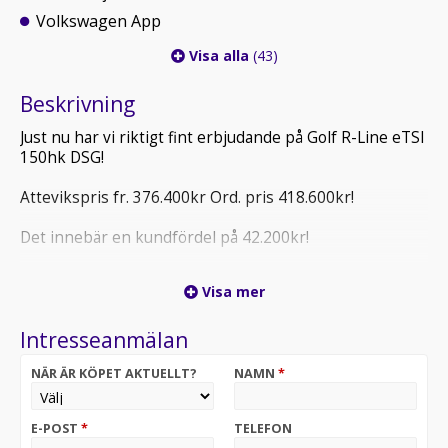
Volkswagen App
Visa alla
(43)
Beskrivning
Just nu har vi riktigt fint erbjudande på Golf R-Line eTSI
150hk DSG!
Attevikspris fr. 376.400kr Ord. pris 418.600kr!
Det innebär en kundfördel på 42.200kr!
För mer information eller bokning av provkörning (ring
Visa mer
innan ni kommer) kontakta oss på 0380-55 63 00.
Intresseanmälan
Varmt välkommen till Atteviks Nässjö!
NÄR ÄR KÖPET AKTUELLT?
NAMN
*
Öppettider | Mån-Fre 9-18 |
Uppläggnings- och administrationsavgift tillkommer.
E-POST
*
TELEFON