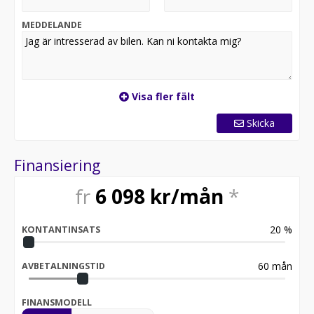
Reservation för slutförsäljning.
MEDDELANDE
Visa fler fält
Skicka
Finansiering
fr
6 098
kr/mån
*
20
%
KONTANTINSATS
60
mån
AVBETALNINGSTID
FINANSMODELL