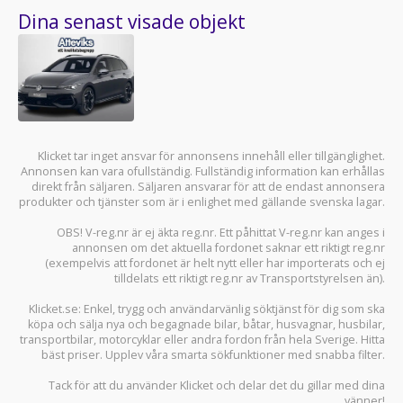
TILL
John Bauersgatan 1, 550 02, Jönköping
FRÅN
Sök