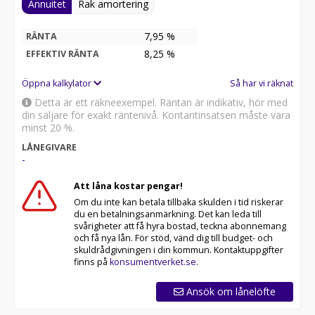
Annuitet
Rak amortering
7,95 %
RÄNTA
8,25
%
EFFEKTIV RÄNTA
Öppna kalkylator
Så har vi räknat
Detta är ett räkneexempel. Räntan är indikativ, hör med
din säljare för exakt räntenivå. Kontantinsatsen måste vara
minst 20 %.
LÅNEGIVARE
-
Att låna kostar pengar!
Om du inte kan betala tillbaka skulden i tid riskerar
du en betalningsanmärkning. Det kan leda till
svårigheter att få hyra bostad, teckna abonnemang
och få nya lån. För stöd, vänd dig till budget- och
skuldrådgivningen i din kommun. Kontaktuppgifter
finns på
konsumentverket.se
.
Ansök om lånelöfte