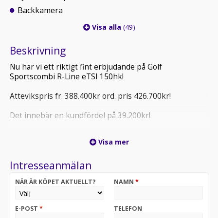
Backkamera
Visa alla
(49)
Beskrivning
Nu har vi ett riktigt fint erbjudande på Golf
Sportscombi R-Line eTSI 150hk!
Attevikspris fr. 388.400kr ord. pris 426.700kr!
Det innebär en kundfördel på 39.200kr!
För mer information eller bokning av provkörning (ring
Visa mer
innan ni kommer) kontakta oss säljare på 0380-55 63
00.
Intresseanmälan
Varmt välkommen till Atteviks Nässjö!
NÄR ÄR KÖPET AKTUELLT?
NAMN
*
Öppettider | Mån-Fre 9-18 | Lör 10-14 |
E-POST
*
TELEFON
Vi tillhandahåller förmånlig finansiering och försäkring.