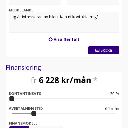
Uppläggnings- och administrationsavgift tillkommer.
MEDDELANDE
Reservation för slutförsäljning. Bilen i annonsen kan
vara extrautrustad.
Visa fler fält
Skicka
Finansiering
fr
6 228
kr/mån
*
20
%
KONTANTINSATS
60
mån
AVBETALNINGSTID
FINANSMODELL