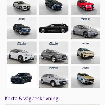
355 400 kr
Visa mer
Atteviks Personvagnar
John Bauersgatan 1
550 02 Jönköping
527 annonser i butiken