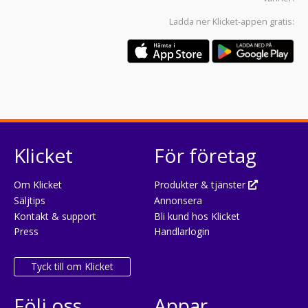
Dina senast visade objekt
Klicket tar inget ansvar för annonsens innehåll eller tillgänglighet.
Annonsen kan vara ofullständig. Fullständig information kan erhållas
direkt från säljaren. Säljaren ansvarar för att de endast annonsera
produkter och tjänster som är i enlighet med gällande svenska lagar.
OBS! V-reg.nr är ej äkta reg.nr. Ett påhittat V-reg.nr kan anges i
annonsen om det aktuella fordonet saknar ett riktigt reg.nr
(exempelvis att fordonet är helt nytt eller har importerats och ej
tilldelats ett riktigt reg.nr av Transportstyrelsen än).
Klicket.se
: Enkel, trygg och användarvänlig söktjänst för dig som ska
köpa och sälja
nya och begagnade bilar
,
båtar
,
husvagnar
,
husbilar
,
transportbilar
,
motorcyklar
eller andra fordon från hela Sverige. Hitta
bäst priser. Upplev våra smarta sökfunktioner med snabba filter.
Tack för att du använder
Klicket
och delar det du gillar med dina