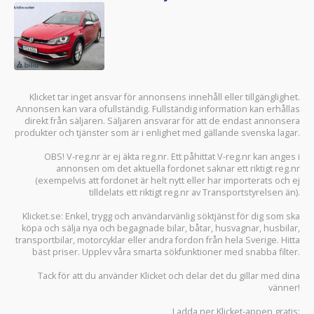
Klicket tar inget ansvar för annonsens innehåll eller tillgänglighet.
Annonsen kan vara ofullständig. Fullständig information kan erhållas
direkt från säljaren. Säljaren ansvarar för att de endast annonsera
produkter och tjänster som är i enlighet med gällande svenska lagar.
OBS! V-reg.nr är ej äkta reg.nr. Ett påhittat V-reg.nr kan anges i
annonsen om det aktuella fordonet saknar ett riktigt reg.nr
(exempelvis att fordonet är helt nytt eller har importerats och ej
tilldelats ett riktigt reg.nr av Transportstyrelsen än).
Klicket.se
: Enkel, trygg och användarvänlig söktjänst för dig som ska
köpa och sälja
nya och begagnade bilar
,
båtar
,
husvagnar
,
husbilar
,
transportbilar
,
motorcyklar
eller andra fordon från hela Sverige. Hitta
bäst priser. Upplev våra smarta sökfunktioner med snabba filter.
Tack för att du använder
Klicket
och delar det du gillar med dina
vänner!
Ladda ner
Klicket-appen
gratis: