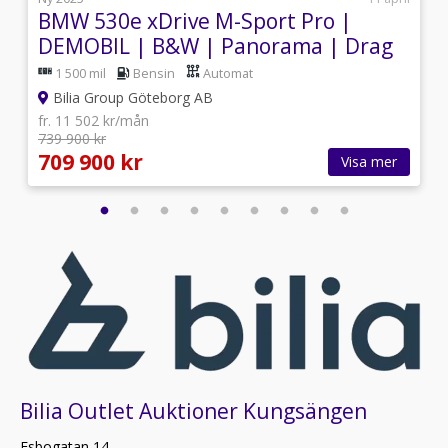
BMW 530e xDrive M-Sport Pro |
DEMOBIL | B&W | Panorama | Drag
1 500 mil
Bensin
Automat
Bilia Group Göteborg AB
fr. 11 502 kr/mån
739 900 kr
709 900 kr
Visa mer
Bilia Outlet Auktioner Kungsängen
Esbogatan 14