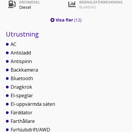
DRIVMEDEL
BRÄNSLEFÖRBRUKNING
Diesel
BLANDAD
Visa fler
(12)
Utrustning
AC
Antisladd
Antispinn
Backkamera
Bluetooth
Dragkrok
El-speglar
El-uppvärmda säten
Färddator
Farthållare
Fyrhjulsdrift/AWD