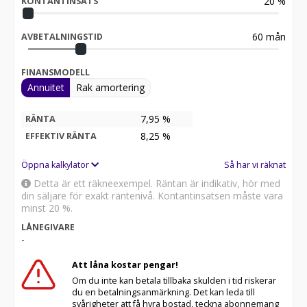
20
%
KONTANTINSATS
60
mån
AVBETALNINGSTID
FINANSMODELL
Annuitet
Rak amortering
7,95 %
RÄNTA
8,25
%
EFFEKTIV RÄNTA
Öppna kalkylator
Så har vi räknat
Detta är ett räkneexempel. Räntan är indikativ, hör med
din säljare för exakt räntenivå. Kontantinsatsen måste vara
minst 20 %.
LÅNEGIVARE
-
Att låna kostar pengar!
Om du inte kan betala tillbaka skulden i tid riskerar
du en betalningsanmärkning. Det kan leda till
svårigheter att få hyra bostad, teckna abonnemang