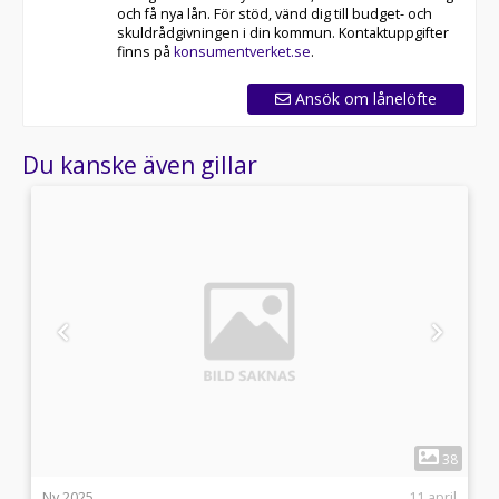
och få nya lån. För stöd, vänd dig till budget- och
skuldrådgivningen i din kommun. Kontaktuppgifter
finns på
konsumentverket.se
.
Ansök om lånelöfte
Du kanske även gillar
1
3
38
i
Ny 2025
11 april