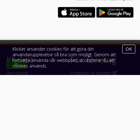
Klicket använder cookies för att göra din
OK
användarupplevelse så bra som möjligt. Genom att
Klicket
För företag
fortsätta använda vår webbplats accepterar du att
cookies används.
Om Klicket
Produkter & tjänster
Säljtips
Annonsera
Kontakt & support
Bli kund hos Klicket
Press
Handlarlogin
Tyck till om Klicket
Följ oss
Appar