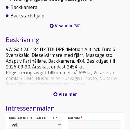
Backkamera
Backstartshjälp
Visa alla
(60)
Beskrivning
VW Golf 2.0 184 Hk TDI DPF 4Motion Alltrack Euro 6
Svensksåld. Dieselvärmare med fjärr, Massage stol,
Adaptiv Farthållare, Backkamera, 4X4, Besiktigad till
2026-09-30. Årsskatt endast 2454 kr.
Registreringsavgift tillkommer på 695kr, Vi tar eran
gamla Bil, Mc, Husbil eller Husvagn i inbyte, Nu tar vi
även Båtar och Vattenskotrar i inbyte,
Vi finns på Skalbanksvägen 7 på Kuröds industriområde
Visa mer
i Uddevalla. Helförsäkring via Paydrive i 3 månader från
995 kr eller 1 månads gratis Helförsäkring. Finans
Intresseanmälan
ordnas via Santander, Wasa Kredit, My Money eller
Svea. Garanti via Auto Concept kan tecknas i samband
NÄR ÄR KÖPET AKTUELLT?
NAMN
*
med köp från 6 36 månader. Ring för mer info eller
tidsbokning 0702 759549. Ring alltid innan besök. För