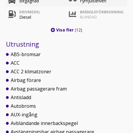
Begagnad
Fyrhjulsdriven
DRIVMEDEL
BRÄNSLEFÖRBRUKNING
Diesel
BLANDAD
Visa fler
(12)
Utrustning
ABS-bromsar
ACC
ACC 2 klimatzoner
Airbag förare
Airbag passagerare fram
Antisladd
Autobroms
AUX-ingång
Avbländande innerbackspegel
Avstängningsbar airbag passagerare