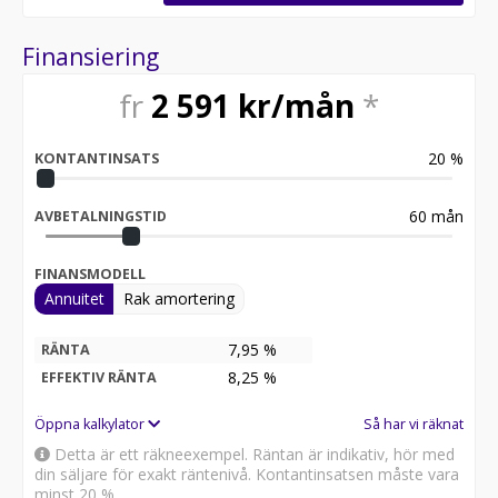
Finansiering
fr
2 591
kr/mån
*
20
%
KONTANTINSATS
60
mån
AVBETALNINGSTID
FINANSMODELL
Annuitet
Rak amortering
7,95 %
RÄNTA
8,25
%
EFFEKTIV RÄNTA
Öppna kalkylator
Så har vi räknat
Detta är ett räkneexempel. Räntan är indikativ, hör med
din säljare för exakt räntenivå. Kontantinsatsen måste vara
minst 20 %.