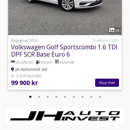
1
9
26
i
Begagnad 2019
10 oktober 2025
Volkswagen Golf Sportscombi 1.6 TDI
DPF SCR Base Euro 6
26 230 mil
Diesel
Automat
JH Autoinvest AB
fr. 1 619 kr/mån
99 900 kr
Visa mer