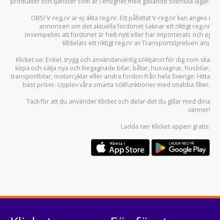
produkter och tjänster som är i enlighet med gällande svenska lagar.
OBS! V-reg.nr är ej äkta reg.nr. Ett påhittat V-reg.nr kan anges i
annonsen om det aktuella fordonet saknar ett riktigt reg.nr
(exempelvis att fordonet är helt nytt eller har importerats och ej
tilldelats ett riktigt reg.nr av Transportstyrelsen än).
Klicket.se
: Enkel, trygg och användarvänlig söktjänst för dig som ska
köpa och sälja
nya och begagnade bilar
,
båtar
,
husvagnar
,
husbilar
,
transportbilar
,
motorcyklar
eller andra fordon från hela Sverige. Hitta
bäst priser. Upplev våra smarta sökfunktioner med snabba filter.
Tack för att du använder
Klicket
och delar det du gillar med dina
vänner!
Ladda ner
Klicket-appen
gratis: