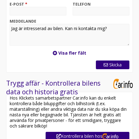
fler bilar i lager besök oss på www.jhautoinvest.com. JH
E-POST
*
TELEFON
AUTOINVEST AB.
MEDDELANDE
Visa fler fält
Skicka
Trygg affär - Kontrollera bilens
data och historia gratis
Hos Klickets samarbetspartner Car.info kan du enkelt
kontrollera både biluppgifter och bilhistorik (t.ex.
mätarställning) eller andra viktiga data när du ska köpa din
nästa nya eller begagnade bil. Tjänsten är helt gratis att
använda för privatpersoner - för ett smidigare, tryggare
och säkrare bilköp!
Kontrollera bilen hos