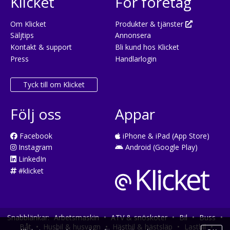
Klicket
För företag
Om Klicket
Produkter & tjänster
Säljtips
Annonsera
Kontakt & support
Bli kund hos Klicket
Press
Handlarlogin
Tyck till om Klicket
Följ oss
Appar
Facebook
iPhone & iPad (App Store)
Instagram
Android (Google Play)
LinkedIn
#klicket
Snabblänkar:
Arbetsmaskin
•
ATV & snöskoter
•
Bil
•
Buss
•
Båt
•
Husbil & husvagn
•
Hästbil & hästsläp
•
Lastbil
•